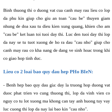
Binh thuong thi o duong vat cua canh may rau lieu co lop
da phu kin giup cho giu an toan "cau be" thuyen giam
nhung de doa xau tu dieu kien xung quang, khien cho am
"cau be" ket luan toi tuoi day thi. Luc den tuoi day thi lop
da nay se tu tuot xuong de ho ra dau "cau nho" giup cho
canh may rau co kha nang de dang ve sinh hoac trong khi
co giao hop tinh duc.
Lieu co 2 loai bao quy dau hep PHo BIeN:
- Benh hep bao quy dau gia: day la truong hop duong vat
duoc phat trien vo cung thuong thi, lop da vinh vien co
nguy co tu lot xuong ma khong can tay anh huong tuy vay
luc cuong thi lop da nay lai bao kin "cau nho".