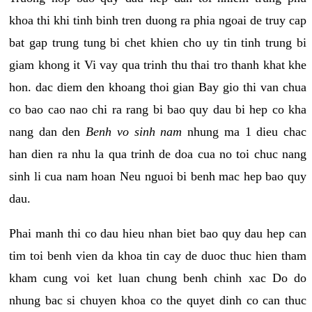
khoa thi khi tinh binh tren duong ra phia ngoai de truy cap
bat gap trung tung bi chet khien cho uy tin tinh trung bi
giam khong it Vi vay qua trinh thu thai tro thanh khat khe
hon. dac diem den khoang thoi gian Bay gio thi van chua
co bao cao nao chi ra rang bi bao quy dau bi hep co kha
nang dan den
Benh vo sinh nam
nhung ma 1 dieu chac
han dien ra nhu la qua trinh de doa cua no toi chuc nang
sinh li cua nam hoan Neu nguoi bi benh mac hep bao quy
dau.
Phai manh thi co dau hieu nhan biet bao quy dau hep can
tim toi benh vien da khoa tin cay de duoc thuc hien tham
kham cung voi ket luan chung benh chinh xac Do do
nhung bac si chuyen khoa co the quyet dinh co can thuc