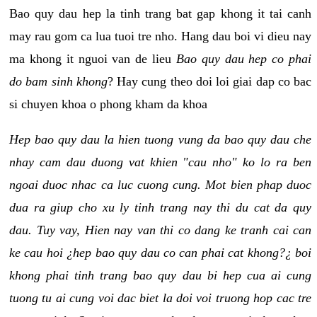
Bao quy dau hep la tinh trang bat gap khong it tai canh
may rau gom ca lua tuoi tre nho. Hang dau boi vi dieu nay
ma khong it nguoi van de lieu
Bao quy dau hep co phai
do bam sinh khong
? Hay cung theo doi loi giai dap co bac
si chuyen khoa o phong kham da khoa
Hep bao quy dau la hien tuong vung da bao quy dau che
nhay cam dau duong vat khien "cau nho" ko lo ra ben
ngoai duoc nhac ca luc cuong cung. Mot bien phap duoc
dua ra giup cho xu ly tinh trang nay thi du cat da quy
dau. Tuy vay, Hien nay van thi co dang ke tranh cai can
ke cau hoi ¿hep bao quy dau co can phai cat khong?¿ boi
khong phai tinh trang bao quy dau bi hep cua ai cung
tuong tu ai cung voi dac biet la doi voi truong hop cac tre