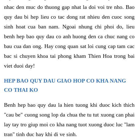
nhac den muc do thuong gap nhat la doi voi tre nho. Bao
quy dau bi hep lieu co tac dong rat nhieu den cuoc song
sinh hoat cua ban nam. Ngoai nhung chi phoi do, lieu
benh hep bao quy dau co anh huong den ca chuc nang co
bau cua dan ong. Hay cong quan sat loi cung cap tam cac
bac si chuyen khoa tai phong kham Thien Hoa trong bai
viet duoi day!
HEP BAO QUY DAU GIAO HOP CO KHA NANG
CO THAI KO
Benh hep bao quy dau la hien tuong khi duoc kich thich
"cau be" cuong song lop da chua the tu tut xuong can phai
lay tay tro giup moi co kha nang tuot xuong duoc luc "lam
tran" tinh duc hay khi di ve sinh.