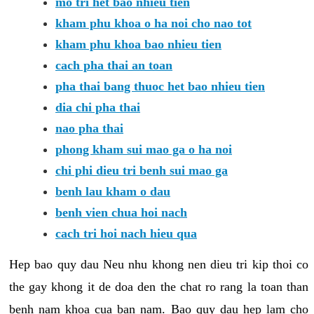
mo tri het bao nhieu tien
kham phu khoa o ha noi cho nao tot
kham phu khoa bao nhieu tien
cach pha thai an toan
pha thai bang thuoc het bao nhieu tien
dia chi pha thai
nao pha thai
phong kham sui mao ga o ha noi
chi phi dieu tri benh sui mao ga
benh lau kham o dau
benh vien chua hoi nach
cach tri hoi nach hieu qua
Hep bao quy dau Neu nhu khong nen dieu tri kip thoi co
the gay khong it de doa den the chat ro rang la toan than
benh nam khoa cua ban nam. Bao quy dau hep lam cho