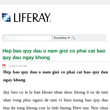
Skip to Content
Hep bao quy dau o nam gioi co phai cat bao quy
dau ngay khong - Welcome
Hep bao quy dau o nam gioi co phai cat bao
quy dau ngay khong
12/8/23 5:07 AM
Hep bao quy dau o nam gioi co phai cat bao quy dau
ngay khong
day lieu co le la ban khoan nhan duoc khong it su de tam
nhat vong phia nguoi de tam vi hien tuong bao quy dau
hep da tung khong con la tinh huong Hien nay Neu chua