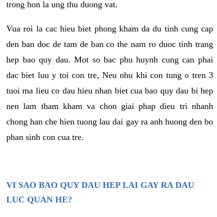
trong hon la ung thu duong vat.
Vua roi la cac hieu biet phong kham da du tinh cung cap
den ban doc de tam de ban co the nam ro duoc tinh trang
hep bao quy dau. Mot so bac phu huynh cung can phai
dac biet luu y toi con tre, Neu nhu khi con tung o tren 3
tuoi ma lieu co dau hieu nhan biet cua bao quy dau bi hep
nen lam tham kham va chon giai phap dieu tri nhanh
chong han che hien tuong lau dai gay ra anh huong den bo
phan sinh con cua tre.
VI SAO BAO QUY DAU HEP LAI GAY RA DAU
LUC QUAN HE?