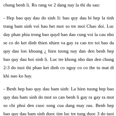
chung benh li. Ro rang ve 2 dang nay la thi du sau:
- Hep bao quy dau do sinh li: bao quy dau bi hep la tinh
trang bam sinh voi hau het mot so tre moi Chao doi. Luc
day phan phia trong bao quyd ban dau cung voi la cau nho
se co do ket dinh thien nhien va gay ra can tro toi bao da
quy dau lon khoang ¿ hien tuong nay dan den benh hep
bao quy dau boi sinh li. Luc tre khong nho dan den chung
2-3 do tuoi thi phan ket dinh co nguy co co the tu mat di
khi nao ko hay.
- Benh hep bao quy dau bam sinh: La hien tuong hep bao
quy dau bam sinh do mot so can benh li gay ra gay ra mot
so chi phoi den cuoc song cua dang may rau. Benh hep
bao quy dau bam sinh duoc tim luc tre tung duoc 3 do tuoi