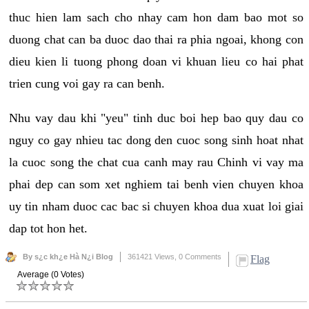
thuc hien lam sach cho nhay cam hon dam bao mot so
duong chat can ba duoc dao thai ra phia ngoai, khong con
dieu kien li tuong phong doan vi khuan lieu co hai phat
trien cung voi gay ra can benh.
Nhu vay dau khi "yeu" tinh duc boi hep bao quy dau co
nguy co gay nhieu tac dong den cuoc song sinh hoat nhat
la cuoc song the chat cua canh may rau Chinh vi vay ma
phai dep can som xet nghiem tai benh vien chuyen khoa
uy tin nham duoc cac bac si chuyen khoa dua xuat loi giai
dap tot hon het.
By s¿c kh¿e Hà N¿i Blog
361421 Views,
0 Comments
Flag
Average (0 Votes)