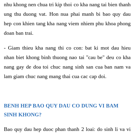
nhu khong nen chua tri kip thoi co kha nang tai bien thanh
ung thu duong vat. Hon nua phai manh bi bao quy dau
hep con khien tang kha nang viem nhiem phu khoa phong
doan ban trai.
- Giam thieu kha nang thi co con: bat ki mot dau hieu
nhan biet khong binh thuong nao tai "cau be" deu co kha
nang gay de doa toi chuc nang sinh san cua ban nam va
lam giam chuc nang mang thai cua cac cap doi.
BENH HEP BAO QUY DAU CO DUNG VI BAM
SINH KHONG?
Bao quy dau hep duoc phan thanh 2 loai: do sinh li va vi