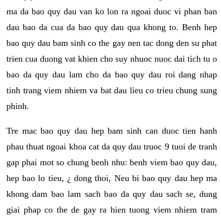
ma da bao quy dau van ko lon ra ngoai duoc vi phan ban
dau bao da cua da bao quy dau qua khong to. Benh hep
bao quy dau bam sinh co the gay nen tac dong den su phat
trien cua duong vat khien cho suy nhuoc nuoc dai tich tu o
bao da quy dau lam cho da bao quy dau roi dang nhap
tinh trang viem nhiem va bat dau lieu co trieu chung sung
phinh.
Tre mac bao quy dau hep bam sinh can duoc tien hanh
phau thuat ngoai khoa cat da quy dau truoc 9 tuoi de tranh
gap phai mot so chung benh nhu: benh viem bao quy dau,
hep bao lo tieu, ¿ dong thoi, Neu bi bao quy dau hep ma
khong dam bao lam sach bao da quy dau sach se, dung
giai phap co the de gay ra hien tuong viem nhiem tram