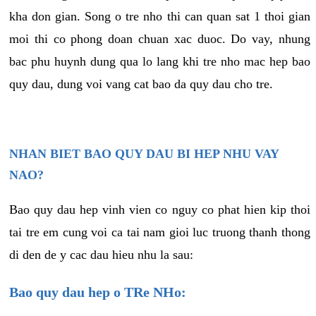
kha don gian. Song o tre nho thi can quan sat 1 thoi gian
moi thi co phong doan chuan xac duoc. Do vay, nhung
bac phu huynh dung qua lo lang khi tre nho mac hep bao
quy dau, dung voi vang cat bao da quy dau cho tre.
NHAN BIET BAO QUY DAU BI HEP NHU VAY
NAO?
Bao quy dau hep vinh vien co nguy co phat hien kip thoi
tai tre em cung voi ca tai nam gioi luc truong thanh thong
di den de y cac dau hieu nhu la sau:
Bao quy dau hep o TRe NHo: