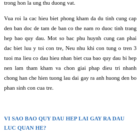
trong hon la ung thu duong vat.
Vua roi la cac hieu biet phong kham da du tinh cung cap
den ban doc de tam de ban co the nam ro duoc tinh trang
hep bao quy dau. Mot so bac phu huynh cung can phai
dac biet luu y toi con tre, Neu nhu khi con tung o tren 3
tuoi ma lieu co dau hieu nhan biet cua bao quy dau bi hep
nen lam tham kham va chon giai phap dieu tri nhanh
chong han che hien tuong lau dai gay ra anh huong den bo
phan sinh con cua tre.
VI SAO BAO QUY DAU HEP LAI GAY RA DAU
LUC QUAN HE?