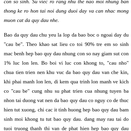
con so sinh. Su viec ro rang nhu the nao moi nhung ban
thong ke ro hon tai noi dung duoi day va can nhac mong
muon cat da quy dau nhe.
Bao da quy dau chu yeu la lop da bao boc o ngoai day du
"cau be". Theo khao sat lieu co toi 90% tre em so sinh
mac benh hep bao quy dau nhung con so nay giam sut con
1% luc lon len. Bo boi vi luc con khong to, "cau nho"
chua tien trien nen khu vuc da bao quy dau van che kin,
khi phai manh lon len, di kem qua trinh lon manh ve kich
co "cau be" cung nhu su phat trien cua nhung tuyen ba
nhon tai duong vat nen da bao quy dau co nguy co de thuc
hien tut xuong, chi cac it tinh huong hep bao quy dau bam
sinh moi khong tu tut bao quy dau. dang may rau tai do
tuoi truong thanh thi van de phat hien hep bao quy dau