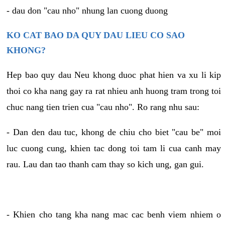
- dau don "cau nho" nhung lan cuong duong
KO CAT BAO DA QUY DAU LIEU CO SAO
KHONG?
Hep bao quy dau Neu khong duoc phat hien va xu li kip
thoi co kha nang gay ra rat nhieu anh huong tram trong toi
chuc nang tien trien cua "cau nho". Ro rang nhu sau:
- Dan den dau tuc, khong de chiu cho biet "cau be" moi
luc cuong cung, khien tac dong toi tam li cua canh may
rau. Lau dan tao thanh cam thay so kich ung, gan gui.
- Khien cho tang kha nang mac cac benh viem nhiem o