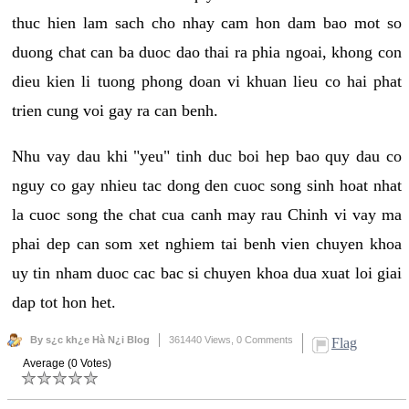
thuc hien lam sach cho nhay cam hon dam bao mot so
duong chat can ba duoc dao thai ra phia ngoai, khong con
dieu kien li tuong phong doan vi khuan lieu co hai phat
trien cung voi gay ra can benh.
Nhu vay dau khi "yeu" tinh duc boi hep bao quy dau co
nguy co gay nhieu tac dong den cuoc song sinh hoat nhat
la cuoc song the chat cua canh may rau Chinh vi vay ma
phai dep can som xet nghiem tai benh vien chuyen khoa
uy tin nham duoc cac bac si chuyen khoa dua xuat loi giai
dap tot hon het.
By s¿c kh¿e Hà N¿i Blog
361440 Views,
0 Comments
Flag
Average (0 Votes)