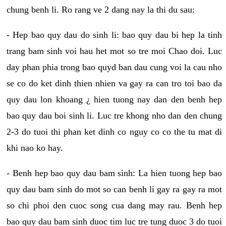
chung benh li. Ro rang ve 2 dang nay la thi du sau:
- Hep bao quy dau do sinh li: bao quy dau bi hep la tinh
trang bam sinh voi hau het mot so tre moi Chao doi. Luc
day phan phia trong bao quyd ban dau cung voi la cau nho
se co do ket dinh thien nhien va gay ra can tro toi bao da
quy dau lon khoang ¿ hien tuong nay dan den benh hep
bao quy dau boi sinh li. Luc tre khong nho dan den chung
2-3 do tuoi thi phan ket dinh co nguy co co the tu mat di
khi nao ko hay.
- Benh hep bao quy dau bam sinh: La hien tuong hep bao
quy dau bam sinh do mot so can benh li gay ra gay ra mot
so chi phoi den cuoc song cua dang may rau. Benh hep
bao quy dau bam sinh duoc tim luc tre tung duoc 3 do tuoi