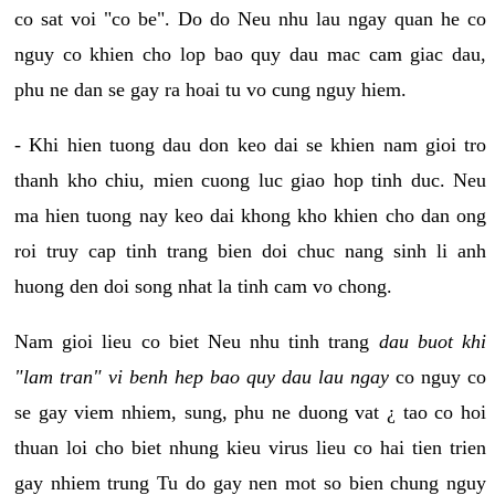
co sat voi "co be". Do do Neu nhu lau ngay quan he co
nguy co khien cho lop bao quy dau mac cam giac dau,
phu ne dan se gay ra hoai tu vo cung nguy hiem.
- Khi hien tuong dau don keo dai se khien nam gioi tro
thanh kho chiu, mien cuong luc giao hop tinh duc. Neu
ma hien tuong nay keo dai khong kho khien cho dan ong
roi truy cap tinh trang bien doi chuc nang sinh li anh
huong den doi song nhat la tinh cam vo chong.
Nam gioi lieu co biet Neu nhu tinh trang
dau buot khi
"lam tran" vi benh hep bao quy dau lau ngay
co nguy co
se gay viem nhiem, sung, phu ne duong vat ¿ tao co hoi
thuan loi cho biet nhung kieu virus lieu co hai tien trien
gay nhiem trung Tu do gay nen mot so bien chung nguy