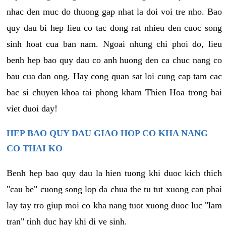
nhac den muc do thuong gap nhat la doi voi tre nho. Bao
quy dau bi hep lieu co tac dong rat nhieu den cuoc song
sinh hoat cua ban nam. Ngoai nhung chi phoi do, lieu
benh hep bao quy dau co anh huong den ca chuc nang co
bau cua dan ong. Hay cong quan sat loi cung cap tam cac
bac si chuyen khoa tai phong kham Thien Hoa trong bai
viet duoi day!
HEP BAO QUY DAU GIAO HOP CO KHA NANG
CO THAI KO
Benh hep bao quy dau la hien tuong khi duoc kich thich
"cau be" cuong song lop da chua the tu tut xuong can phai
lay tay tro giup moi co kha nang tuot xuong duoc luc "lam
tran" tinh duc hay khi di ve sinh.