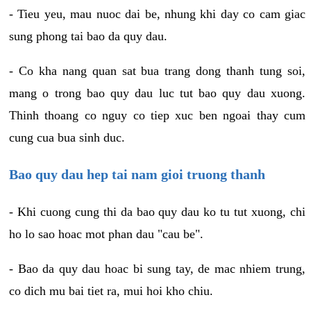
- Tieu yeu, mau nuoc dai be, nhung khi day co cam giac
sung phong tai bao da quy dau.
- Co kha nang quan sat bua trang dong thanh tung soi,
mang o trong bao quy dau luc tut bao quy dau xuong.
Thinh thoang co nguy co tiep xuc ben ngoai thay cum
cung cua bua sinh duc.
Bao quy dau hep tai nam gioi truong thanh
- Khi cuong cung thi da bao quy dau ko tu tut xuong, chi
ho lo sao hoac mot phan dau "cau be".
- Bao da quy dau hoac bi sung tay, de mac nhiem trung,
co dich mu bai tiet ra, mui hoi kho chiu.