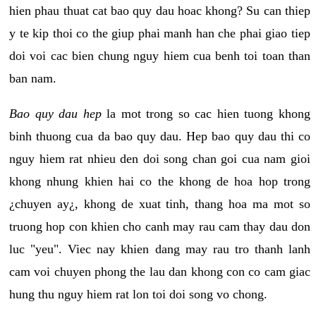
hien phau thuat cat bao quy dau hoac khong? Su can thiep
y te kip thoi co the giup phai manh han che phai giao tiep
doi voi cac bien chung nguy hiem cua benh toi toan than
ban nam.
Bao quy dau hep
la mot trong so cac hien tuong khong
binh thuong cua da bao quy dau. Hep bao quy dau thi co
nguy hiem rat nhieu den doi song chan goi cua nam gioi
khong nhung khien hai co the khong de hoa hop trong
¿chuyen ay¿, khong de xuat tinh, thang hoa ma mot so
truong hop con khien cho canh may rau cam thay dau don
luc "yeu". Viec nay khien dang may rau tro thanh lanh
cam voi chuyen phong the lau dan khong con co cam giac
hung thu nguy hiem rat lon toi doi song vo chong.