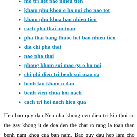
mo tri het bao nhieu tien
kham phu khoa o ha noi cho nao tot
kham phu khoa bao nhieu tien
cach pha thai an toan
pha thai bang thuoc het bao nhieu tien
dia chi pha thai
nao pha thai
phong kham sui mao ga o ha noi
chi phi dieu tri benh sui mao ga
benh lau kham o dau
benh vien chua hoi nach
cach tri hoi nach hieu qua
Hep bao quy dau Neu nhu khong nen dieu tri kip thoi co
the gay khong it de doa den the chat ro rang la toan than
benh nam khoa cua ban nam. Bao quy dau hep lam cho