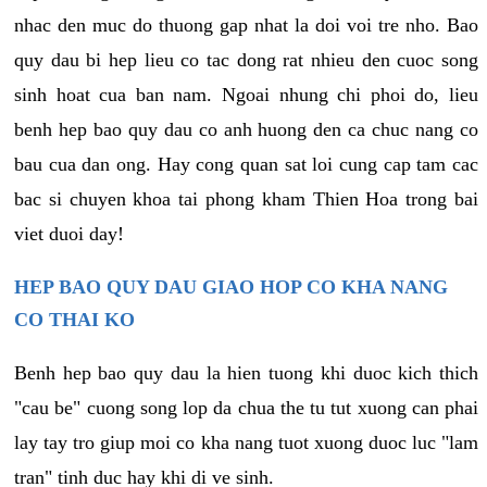
nhac den muc do thuong gap nhat la doi voi tre nho. Bao
quy dau bi hep lieu co tac dong rat nhieu den cuoc song
sinh hoat cua ban nam. Ngoai nhung chi phoi do, lieu
benh hep bao quy dau co anh huong den ca chuc nang co
bau cua dan ong. Hay cong quan sat loi cung cap tam cac
bac si chuyen khoa tai phong kham Thien Hoa trong bai
viet duoi day!
HEP BAO QUY DAU GIAO HOP CO KHA NANG
CO THAI KO
Benh hep bao quy dau la hien tuong khi duoc kich thich
"cau be" cuong song lop da chua the tu tut xuong can phai
lay tay tro giup moi co kha nang tuot xuong duoc luc "lam
tran" tinh duc hay khi di ve sinh.