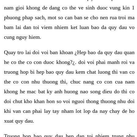
nam gioi khong de dang co the ve sinh duoc vung kin 1
phuong phap sach, mot so can ban se cho nen rua troi ma
bam lai dan toi viem nhiem ket luan bao da quy dau vo
cung nguy hiem.
Quay tro lai doi voi ban khoan ¿Hep bao da quy dau quan
he co the co con duoc khong?¿. doi voi phai manh roi va
truong hop bi hep bao quy dau kem chat luong thi van co
the co con nhu thuong thi, chuc nang co con cua nam
khong he mac bat ky anh huong nao song dieu do thi co
doi chut kho khan hon so voi nguoi thong thuong nhu doi
khi van can phai lay tay nham lot lop da nay chay de ho
xuat quy dau.
Truong hop bao quy dau hep dan toi nhiem trung phu