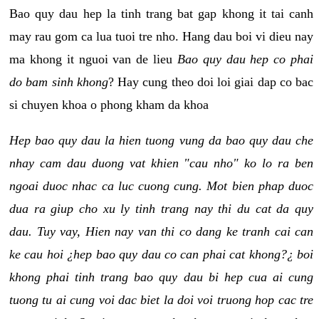
Bao quy dau hep la tinh trang bat gap khong it tai canh
may rau gom ca lua tuoi tre nho. Hang dau boi vi dieu nay
ma khong it nguoi van de lieu
Bao quy dau hep co phai
do bam sinh khong
? Hay cung theo doi loi giai dap co bac
si chuyen khoa o phong kham da khoa
Hep bao quy dau la hien tuong vung da bao quy dau che
nhay cam dau duong vat khien "cau nho" ko lo ra ben
ngoai duoc nhac ca luc cuong cung. Mot bien phap duoc
dua ra giup cho xu ly tinh trang nay thi du cat da quy
dau. Tuy vay, Hien nay van thi co dang ke tranh cai can
ke cau hoi ¿hep bao quy dau co can phai cat khong?¿ boi
khong phai tinh trang bao quy dau bi hep cua ai cung
tuong tu ai cung voi dac biet la doi voi truong hop cac tre