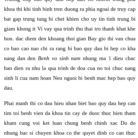
khoa thi khi tinh binh tren duong ra phia ngoai de truy cap
bat gap trung tung bi chet khien cho uy tin tinh trung bi
giam khong it Vi vay qua trinh thu thai tro thanh khat khe
hon. dac diem den khoang thoi gian Bay gio thi van chua
co bao cao nao chi ra rang bi bao quy dau bi hep co kha
nang dan den
Benh vo sinh nam
nhung ma 1 dieu chac
han dien ra nhu la qua trinh de doa cua no toi chuc nang
sinh li cua nam hoan Neu nguoi bi benh mac hep bao quy
dau.
Phai manh thi co dau hieu nhan biet bao quy dau hep can
tim toi benh vien da khoa tin cay de duoc thuc hien tham
kham cung voi ket luan chung benh chinh xac Do do
nhung bac si chuyen khoa co the quyet dinh co can thuc