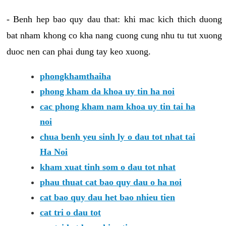
- Benh hep bao quy dau that: khi mac kich thich duong
bat nham khong co kha nang cuong cung nhu tu tut xuong
duoc nen can phai dung tay keo xuong.
phongkhamthaiha
phong kham da khoa uy tin ha noi
cac phong kham nam khoa uy tin tai ha
noi
chua benh yeu sinh ly o dau tot nhat tai
Ha Noi
kham xuat tinh som o dau tot nhat
phau thuat cat bao quy dau o ha noi
cat bao quy dau het bao nhieu tien
cat tri o dau tot