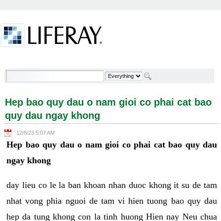
Skip to Content
Hep bao quy dau o nam gioi co phai cat bao quy
dau ngay khong - Welcome
Hep bao quy dau o nam gioi co phai cat bao
quy dau ngay khong
12/8/23 5:07 AM
Hep bao quy dau o nam gioi co phai cat bao quy dau
ngay khong
day lieu co le la ban khoan nhan duoc khong it su de tam
nhat vong phia nguoi de tam vi hien tuong bao quy dau
hep da tung khong con la tinh huong Hien nay Neu chua