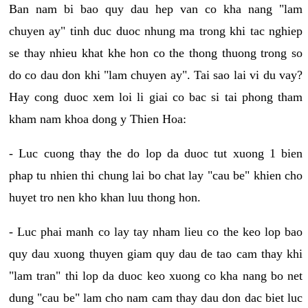
Ban nam bi bao quy dau hep van co kha nang "lam
chuyen ay" tinh duc duoc nhung ma trong khi tac nghiep
se thay nhieu khat khe hon co the thong thuong trong so
do co dau don khi "lam chuyen ay". Tai sao lai vi du vay?
Hay cong duoc xem loi li giai co bac si tai phong tham
kham nam khoa dong y Thien Hoa:
- Luc cuong thay the do lop da duoc tut xuong 1 bien
phap tu nhien thi chung lai bo chat lay "cau be" khien cho
huyet tro nen kho khan luu thong hon.
- Luc phai manh co lay tay nham lieu co the keo lop bao
quy dau xuong thuyen giam quy dau de tao cam thay khi
"lam tran" thi lop da duoc keo xuong co kha nang bo net
dung "cau be" lam cho nam cam thay dau don dac biet luc