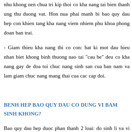
nhu khong nen chua tri kip thoi co kha nang tai bien thanh
ung thu duong vat. Hon nua phai manh bi bao quy dau
hep con khien tang kha nang viem nhiem phu khoa phong
doan ban trai.
- Giam thieu kha nang thi co con: bat ki mot dau hieu
nhan biet khong binh thuong nao tai "cau be" deu co kha
nang gay de doa toi chuc nang sinh san cua ban nam va
lam giam chuc nang mang thai cua cac cap doi.
BENH HEP BAO QUY DAU CO DUNG VI BAM
SINH KHONG?
Bao quy dau hep duoc phan thanh 2 loai: do sinh li va vi