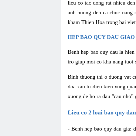
lieu co tac dong rat nhieu de
anh huong den ca chuc nang c
kham Thien Hoa trong bai viet
HEP BAO QUY DAU GIAO
Benh hep bao quy dau la hien 
tro giup moi co kha nang tuot 
Binh thuong thi o duong vat c
doa xau tu dieu kien xung quan
xuong de ho ra dau "cau nho" 
Lieu co 2 loai bao quy da
- Benh hep bao quy dau gia: d