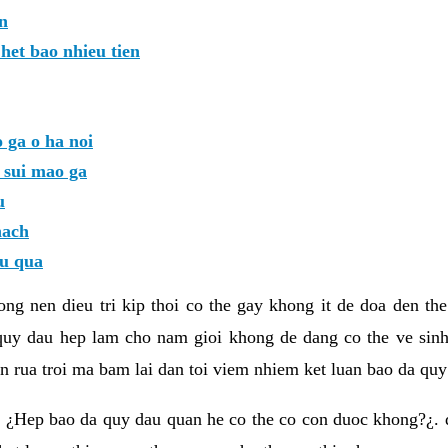
an
het bao nhieu tien
 ga o ha noi
h sui mao ga
u
nach
eu qua
 nen dieu tri kip thoi co the gay khong it de doa den the 
uy dau hep lam cho nam gioi khong de dang co the ve sin
en rua troi ma bam lai dan toi viem nhiem ket luan bao da qu
n ¿Hep bao da quy dau quan he co the co con duoc khong?¿. 