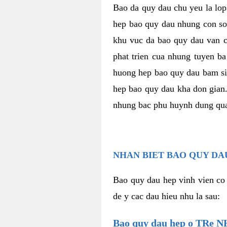
Bao da quy dau chu yeu la lop
hep bao quy dau nhung con so 
khu vuc da bao quy dau van c
phat trien cua nhung tuyen ba
huong hep bao quy dau bam sin
hep bao quy dau kha don gian.
nhung bac phu huynh dung qua 
NHAN BIET BAO QUY DAU
Bao quy dau hep vinh vien co n
de y cac dau hieu nhu la sau:
Bao quy dau hep o TRe N