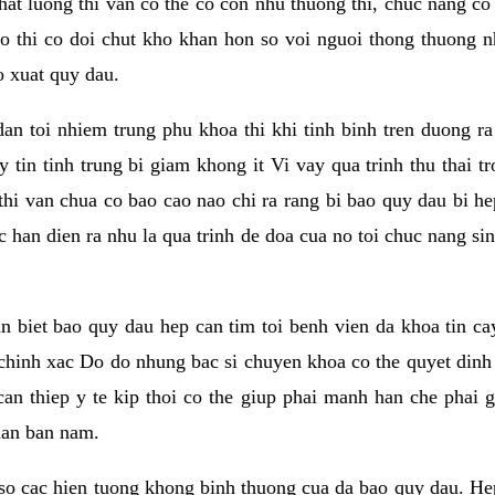
at luong thi van co the co con nhu thuong thi, chuc nang c
 thi co doi chut kho khan hon so voi nguoi thong thuong nh
o xuat quy dau.
n toi nhiem trung phu khoa thi khi tinh binh tren duong ra
y tin tinh trung bi giam khong it Vi vay qua trinh thu thai 
thi van chua co bao cao nao chi ra rang bi bao quy dau bi 
han dien ra nhu la qua trinh de doa cua no toi chuc nang si
n biet bao quy dau hep can tim toi benh vien da khoa tin c
chinh xac Do do nhung bac si chuyen khoa co the quyet dinh 
n thiep y te kip thoi co the giup phai manh han che phai g
han ban nam.
so cac hien tuong khong binh thuong cua da bao quy dau. He