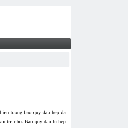
 hien tuong bao quy dau hep da
oi tre nho. Bao quy dau bi hep