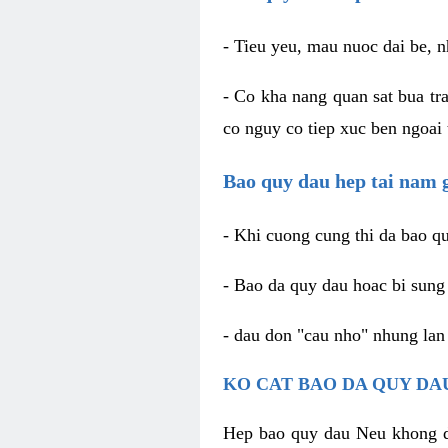
- Tieu yeu, mau nuoc dai be, 
- Co kha nang quan sat bua tr
co nguy co tiep xuc ben ngoai
Bao quy dau hep tai nam g
- Khi cuong cung thi da bao qu
- Bao da quy dau hoac bi sung 
- dau don "cau nho" nhung la
KO CAT BAO DA QUY DA
Hep bao quy dau Neu khong duo