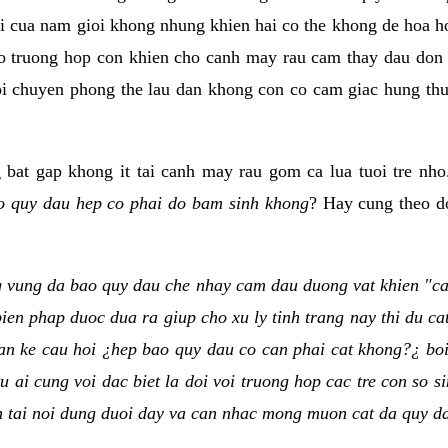
oi cua nam gioi khong nhung khien hai co the khong de hoa 
so truong hop con khien cho canh may rau cam thay dau don 
i chuyen phong the lau dan khong con co cam giac hung thu 
g bat gap khong it tai canh may rau gom ca lua tuoi tre nh
o quy dau hep co phai do bam sinh khong
? Hay cung theo do
g vung da bao quy dau che nhay cam dau duong vat khien "ca
ien phap duoc dua ra giup cho xu ly tinh trang nay thi du ca
can ke cau hoi ¿hep bao quy dau co can phai cat khong?¿ bo
u ai cung voi dac biet la doi voi truong hop cac tre con so s
 tai noi dung duoi day va can nhac mong muon cat da quy d