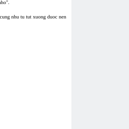
nho".
cung nhu tu tut xuong duoc nen