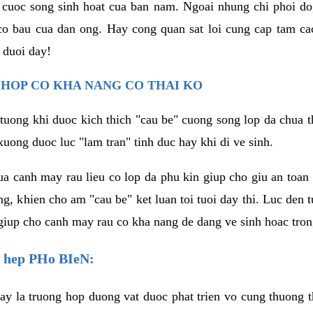
n cuoc song sinh hoat cua ban nam. Ngoai nhung chi phoi do
o bau cua dan ong. Hay cong quan sat loi cung cap tam ca
 duoi day!
 HOP CO KHA NANG CO THAI KO
tuong khi duoc kich thich "cau be" cuong song lop da chua th
xuong duoc luc "lam tran" tinh duc hay khi di ve sinh.
ua canh may rau lieu co lop da phu kin giup cho giu an toa
g, khien cho am "cau be" ket luan toi tuoi day thi. Luc den tu
giup cho canh may rau co kha nang de dang ve sinh hoac trong
u hep PHo BIeN:
ay la truong hop duong vat duoc phat trien vo cung thuong t