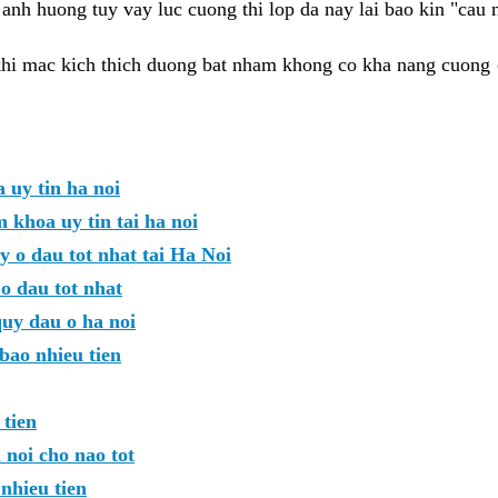
anh huong tuy vay luc cuong thi lop da nay lai bao kin "cau 
khi mac kich thich duong bat nham khong co kha nang cuong 
uy tin ha noi
khoa uy tin tai ha noi
y o dau tot nhat tai Ha Noi
o dau tot nhat
quy dau o ha noi
bao nhieu tien
 tien
noi cho nao tot
nhieu tien