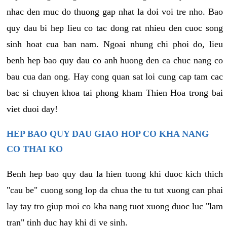
nhac den muc do thuong gap nhat la doi voi tre nho. Bao
quy dau bi hep lieu co tac dong rat nhieu den cuoc song
sinh hoat cua ban nam. Ngoai nhung chi phoi do, lieu
benh hep bao quy dau co anh huong den ca chuc nang co
bau cua dan ong. Hay cong quan sat loi cung cap tam cac
bac si chuyen khoa tai phong kham Thien Hoa trong bai
viet duoi day!
HEP BAO QUY DAU GIAO HOP CO KHA NANG
CO THAI KO
Benh hep bao quy dau la hien tuong khi duoc kich thich
"cau be" cuong song lop da chua the tu tut xuong can phai
lay tay tro giup moi co kha nang tuot xuong duoc luc "lam
tran" tinh duc hay khi di ve sinh.