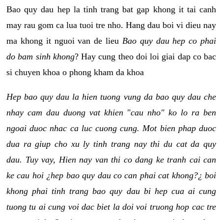
Bao quy dau hep la tinh trang bat gap khong it tai canh
may rau gom ca lua tuoi tre nho. Hang dau boi vi dieu nay
ma khong it nguoi van de lieu
Bao quy dau hep co phai
do bam sinh khong
? Hay cung theo doi loi giai dap co bac
si chuyen khoa o phong kham da khoa
Hep bao quy dau la hien tuong vung da bao quy dau che
nhay cam dau duong vat khien "cau nho" ko lo ra ben
ngoai duoc nhac ca luc cuong cung. Mot bien phap duoc
dua ra giup cho xu ly tinh trang nay thi du cat da quy
dau. Tuy vay, Hien nay van thi co dang ke tranh cai can
ke cau hoi ¿hep bao quy dau co can phai cat khong?¿ boi
khong phai tinh trang bao quy dau bi hep cua ai cung
tuong tu ai cung voi dac biet la doi voi truong hop cac tre