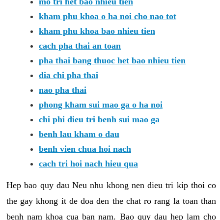
mo tri het bao nhieu tien
kham phu khoa o ha noi cho nao tot
kham phu khoa bao nhieu tien
cach pha thai an toan
pha thai bang thuoc het bao nhieu tien
dia chi pha thai
nao pha thai
phong kham sui mao ga o ha noi
chi phi dieu tri benh sui mao ga
benh lau kham o dau
benh vien chua hoi nach
cach tri hoi nach hieu qua
Hep bao quy dau Neu nhu khong nen dieu tri kip thoi co
the gay khong it de doa den the chat ro rang la toan than
benh nam khoa cua ban nam. Bao quy dau hep lam cho