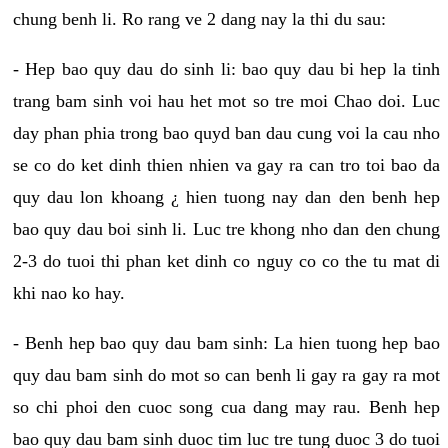
chung benh li. Ro rang ve 2 dang nay la thi du sau:
- Hep bao quy dau do sinh li: bao quy dau bi hep la tinh
trang bam sinh voi hau het mot so tre moi Chao doi. Luc
day phan phia trong bao quyd ban dau cung voi la cau nho
se co do ket dinh thien nhien va gay ra can tro toi bao da
quy dau lon khoang ¿ hien tuong nay dan den benh hep
bao quy dau boi sinh li. Luc tre khong nho dan den chung
2-3 do tuoi thi phan ket dinh co nguy co co the tu mat di
khi nao ko hay.
- Benh hep bao quy dau bam sinh: La hien tuong hep bao
quy dau bam sinh do mot so can benh li gay ra gay ra mot
so chi phoi den cuoc song cua dang may rau. Benh hep
bao quy dau bam sinh duoc tim luc tre tung duoc 3 do tuoi