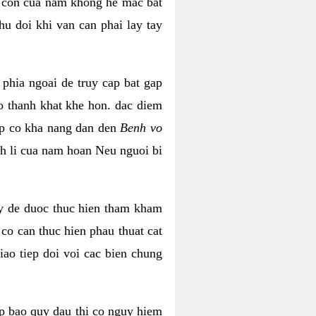
o con cua nam khong he mac bat
u doi khi van can phai lay tay
 phia ngoai de truy cap bat gap
tro thanh khat khe hon. dac diem
hep co kha nang dan den
Benh vo
nh li cua nam hoan Neu nguoi bi
ay de duoc thuc hien tham kham
co can thuc hien phau thuat cat
iao tiep doi voi cac bien chung
p bao quy dau thi co nguy hiem