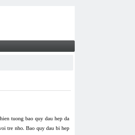
 hien tuong bao quy dau hep da
oi tre nho. Bao quy dau bi hep