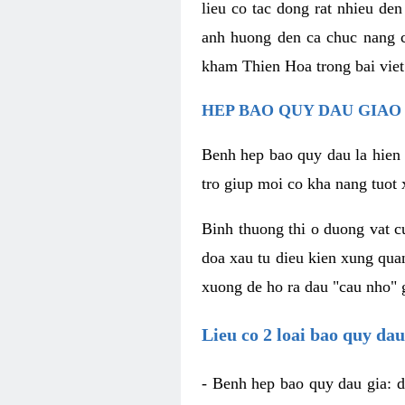
lieu co tac dong rat nhieu de
anh huong den ca chuc nang c
kham Thien Hoa trong bai viet
HEP BAO QUY DAU GIAO
Benh hep bao quy dau la hien 
tro giup moi co kha nang tuot 
Binh thuong thi o duong vat c
doa xau tu dieu kien xung quan
xuong de ho ra dau "cau nho" 
Lieu co 2 loai bao quy da
- Benh hep bao quy dau gia: d