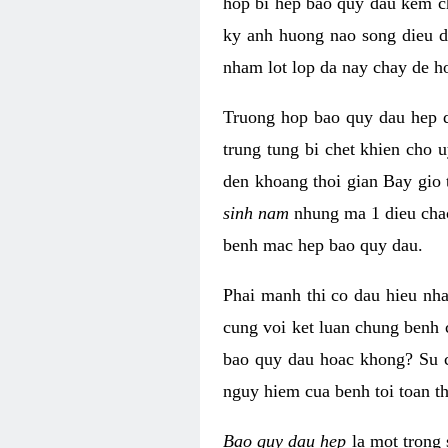
hop bi hep bao quy dau kem ch
ky anh huong nao song dieu do
nham lot lop da nay chay de h
Truong hop bao quy dau hep da
trung tung bi chet khien cho u
den khoang thoi gian Bay gio 
sinh nam
nhung ma 1 dieu chac 
benh mac hep bao quy dau.
Phai manh thi co dau hieu nha
cung voi ket luan chung benh 
bao quy dau hoac khong? Su ca
nguy hiem cua benh toi toan t
Bao quy dau hep
la mot trong 