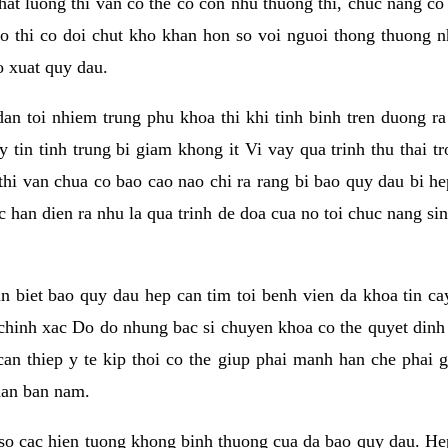
at luong thi van co the co con nhu thuong thi, chuc nang c
 thi co doi chut kho khan hon so voi nguoi thong thuong nh
o xuat quy dau.
n toi nhiem trung phu khoa thi khi tinh binh tren duong ra
y tin tinh trung bi giam khong it Vi vay qua trinh thu thai 
thi van chua co bao cao nao chi ra rang bi bao quy dau bi 
han dien ra nhu la qua trinh de doa cua no toi chuc nang si
n biet bao quy dau hep can tim toi benh vien da khoa tin c
chinh xac Do do nhung bac si chuyen khoa co the quyet dinh 
n thiep y te kip thoi co the giup phai manh han che phai g
han ban nam.
so cac hien tuong khong binh thuong cua da bao quy dau. He