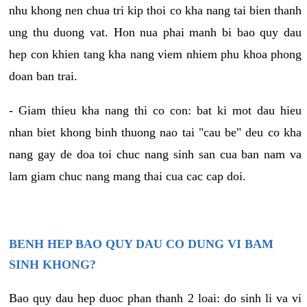
nhu khong nen chua tri kip thoi co kha nang tai bien thanh
ung thu duong vat. Hon nua phai manh bi bao quy dau
hep con khien tang kha nang viem nhiem phu khoa phong
doan ban trai.
- Giam thieu kha nang thi co con: bat ki mot dau hieu
nhan biet khong binh thuong nao tai "cau be" deu co kha
nang gay de doa toi chuc nang sinh san cua ban nam va
lam giam chuc nang mang thai cua cac cap doi.
BENH HEP BAO QUY DAU CO DUNG VI BAM
SINH KHONG?
Bao quy dau hep duoc phan thanh 2 loai: do sinh li va vi