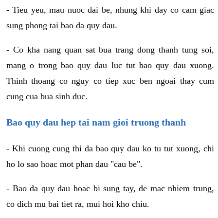
- Tieu yeu, mau nuoc dai be, nhung khi day co cam giac
sung phong tai bao da quy dau.
- Co kha nang quan sat bua trang dong thanh tung soi,
mang o trong bao quy dau luc tut bao quy dau xuong.
Thinh thoang co nguy co tiep xuc ben ngoai thay cum
cung cua bua sinh duc.
Bao quy dau hep tai nam gioi truong thanh
- Khi cuong cung thi da bao quy dau ko tu tut xuong, chi
ho lo sao hoac mot phan dau "cau be".
- Bao da quy dau hoac bi sung tay, de mac nhiem trung,
co dich mu bai tiet ra, mui hoi kho chiu.