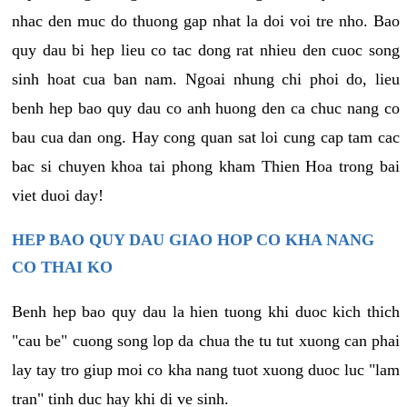
nhac den muc do thuong gap nhat la doi voi tre nho. Bao
quy dau bi hep lieu co tac dong rat nhieu den cuoc song
sinh hoat cua ban nam. Ngoai nhung chi phoi do, lieu
benh hep bao quy dau co anh huong den ca chuc nang co
bau cua dan ong. Hay cong quan sat loi cung cap tam cac
bac si chuyen khoa tai phong kham Thien Hoa trong bai
viet duoi day!
HEP BAO QUY DAU GIAO HOP CO KHA NANG
CO THAI KO
Benh hep bao quy dau la hien tuong khi duoc kich thich
"cau be" cuong song lop da chua the tu tut xuong can phai
lay tay tro giup moi co kha nang tuot xuong duoc luc "lam
tran" tinh duc hay khi di ve sinh.