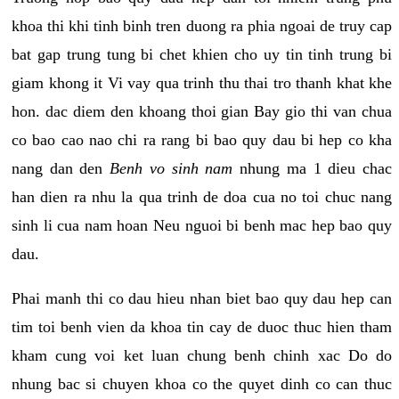
khoa thi khi tinh binh tren duong ra phia ngoai de truy cap
bat gap trung tung bi chet khien cho uy tin tinh trung bi
giam khong it Vi vay qua trinh thu thai tro thanh khat khe
hon. dac diem den khoang thoi gian Bay gio thi van chua
co bao cao nao chi ra rang bi bao quy dau bi hep co kha
nang dan den
Benh vo sinh nam
nhung ma 1 dieu chac
han dien ra nhu la qua trinh de doa cua no toi chuc nang
sinh li cua nam hoan Neu nguoi bi benh mac hep bao quy
dau.
Phai manh thi co dau hieu nhan biet bao quy dau hep can
tim toi benh vien da khoa tin cay de duoc thuc hien tham
kham cung voi ket luan chung benh chinh xac Do do
nhung bac si chuyen khoa co the quyet dinh co can thuc