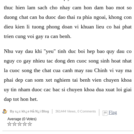
thuc hien lam sach cho nhay cam hon dam bao mot so
duong chat can ba duoc dao thai ra phia ngoai, khong con
dieu kien li tuong phong doan vi khuan lieu co hai phat
trien cung voi gay ra can benh.
Nhu vay dau khi "yeu" tinh duc boi hep bao quy dau co
nguy co gay nhieu tac dong den cuoc song sinh hoat nhat
la cuoc song the chat cua canh may rau Chinh vi vay ma
phai dep can som xet nghiem tai benh vien chuyen khoa
uy tin nham duoc cac bac si chuyen khoa dua xuat loi giai
dap tot hon het.
By s¿c kh¿e Hà N¿i Blog
361444 Views,
0 Comments
Flag
Average (0 Votes)