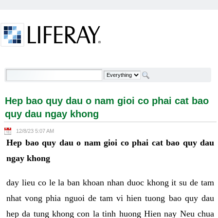
Skip to Content
Hep bao quy dau o nam gioi co phai cat bao quy
dau ngay khong - Welcome
Hep bao quy dau o nam gioi co phai cat bao
quy dau ngay khong
12/8/23 5:07 AM
Hep bao quy dau o nam gioi co phai cat bao quy dau
ngay khong
day lieu co le la ban khoan nhan duoc khong it su de tam
nhat vong phia nguoi de tam vi hien tuong bao quy dau
hep da tung khong con la tinh huong Hien nay Neu chua