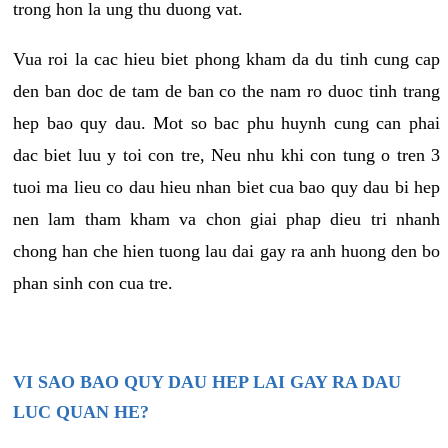
trong hon la ung thu duong vat.
Vua roi la cac hieu biet phong kham da du tinh cung cap
den ban doc de tam de ban co the nam ro duoc tinh trang
hep bao quy dau. Mot so bac phu huynh cung can phai
dac biet luu y toi con tre, Neu nhu khi con tung o tren 3
tuoi ma lieu co dau hieu nhan biet cua bao quy dau bi hep
nen lam tham kham va chon giai phap dieu tri nhanh
chong han che hien tuong lau dai gay ra anh huong den bo
phan sinh con cua tre.
VI SAO BAO QUY DAU HEP LAI GAY RA DAU
LUC QUAN HE?