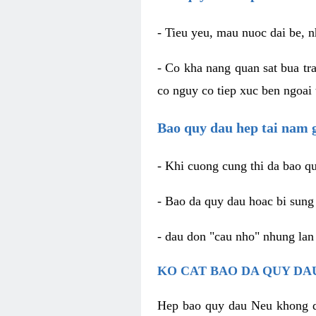
- Tieu yeu, mau nuoc dai be, 
- Co kha nang quan sat bua tr
co nguy co tiep xuc ben ngoai
Bao quy dau hep tai nam g
- Khi cuong cung thi da bao qu
- Bao da quy dau hoac bi sung 
- dau don "cau nho" nhung la
KO CAT BAO DA QUY DA
Hep bao quy dau Neu khong duo