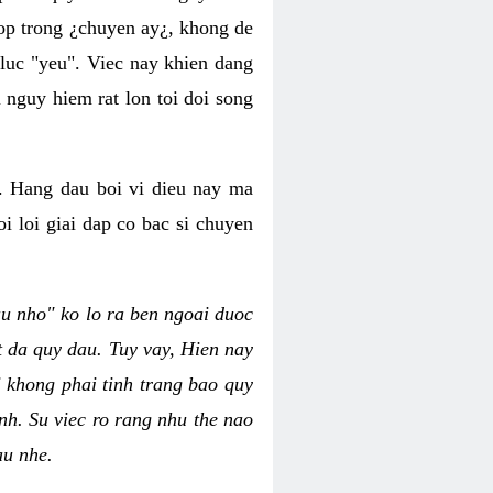
hop trong ¿chuyen ay¿, khong de
luc "yeu". Viec nay khien dang
nguy hiem rat lon toi doi song
o. Hang dau boi vi dieu nay ma
i loi giai dap co bac si chuyen
u nho" ko lo ra ben ngoai duoc
t da quy dau. Tuy vay, Hien nay
i khong phai tinh trang bao quy
inh. Su viec ro rang nhu the nao
au nhe.