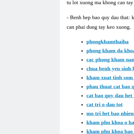
tu lot xuong ma khong can tay 
- Benh hep bao quy dau that: 
can phai dung tay keo xuong.
phongkhamthaiha
phong kham da khoa 
cac phong kham nam 
chua benh yeu sinh l
kham xuat tinh som 
phau thuat cat bao 
cat bao quy dau het 
cat tri o dau tot
mo tri het bao nhieu
kham phu khoa o ha 
kham phu khoa bao 