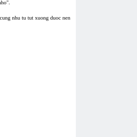
nho".
cung nhu tu tut xuong duoc nen