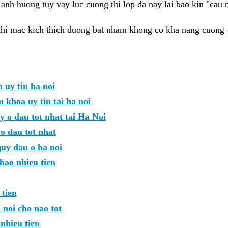
anh huong tuy vay luc cuong thi lop da nay lai bao kin "cau 
khi mac kich thich duong bat nham khong co kha nang cuong 
uy tin ha noi
khoa uy tin tai ha noi
y o dau tot nhat tai Ha Noi
o dau tot nhat
quy dau o ha noi
bao nhieu tien
 tien
noi cho nao tot
nhieu tien