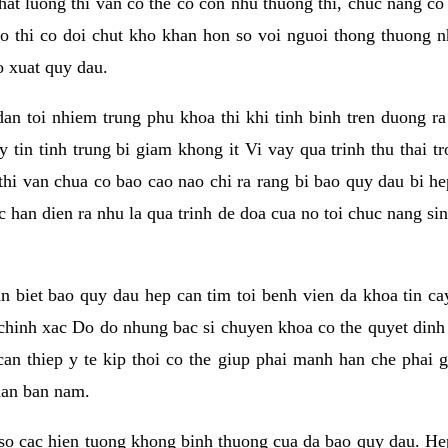
at luong thi van co the co con nhu thuong thi, chuc nang c
 thi co doi chut kho khan hon so voi nguoi thong thuong nh
o xuat quy dau.
n toi nhiem trung phu khoa thi khi tinh binh tren duong ra
y tin tinh trung bi giam khong it Vi vay qua trinh thu thai 
thi van chua co bao cao nao chi ra rang bi bao quy dau bi 
han dien ra nhu la qua trinh de doa cua no toi chuc nang si
n biet bao quy dau hep can tim toi benh vien da khoa tin c
chinh xac Do do nhung bac si chuyen khoa co the quyet dinh 
n thiep y te kip thoi co the giup phai manh han che phai g
han ban nam.
so cac hien tuong khong binh thuong cua da bao quy dau. He