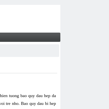
 hien tuong bao quy dau hep da
oi tre nho. Bao quy dau bi hep