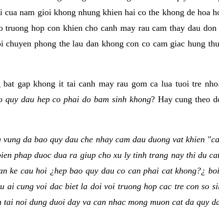
oi cua nam gioi khong nhung khien hai co the khong de hoa 
so truong hop con khien cho canh may rau cam thay dau don 
i chuyen phong the lau dan khong con co cam giac hung thu 
g bat gap khong it tai canh may rau gom ca lua tuoi tre nh
o quy dau hep co phai do bam sinh khong
? Hay cung theo do
g vung da bao quy dau che nhay cam dau duong vat khien "ca
ien phap duoc dua ra giup cho xu ly tinh trang nay thi du ca
can ke cau hoi ¿hep bao quy dau co can phai cat khong?¿ bo
u ai cung voi dac biet la doi voi truong hop cac tre con so s
 tai noi dung duoi day va can nhac mong muon cat da quy d