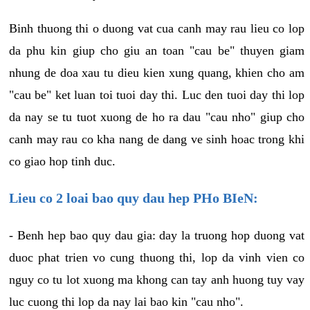
Binh thuong thi o duong vat cua canh may rau lieu co lop
da phu kin giup cho giu an toan "cau be" thuyen giam
nhung de doa xau tu dieu kien xung quang, khien cho am
"cau be" ket luan toi tuoi day thi. Luc den tuoi day thi lop
da nay se tu tuot xuong de ho ra dau "cau nho" giup cho
canh may rau co kha nang de dang ve sinh hoac trong khi
co giao hop tinh duc.
Lieu co 2 loai bao quy dau hep PHo BIeN:
- Benh hep bao quy dau gia: day la truong hop duong vat
duoc phat trien vo cung thuong thi, lop da vinh vien co
nguy co tu lot xuong ma khong can tay anh huong tuy vay
luc cuong thi lop da nay lai bao kin "cau nho".