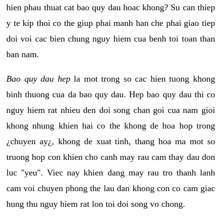
hien phau thuat cat bao quy dau hoac khong? Su can thiep
y te kip thoi co the giup phai manh han che phai giao tiep
doi voi cac bien chung nguy hiem cua benh toi toan than
ban nam.
Bao quy dau hep
la mot trong so cac hien tuong khong
binh thuong cua da bao quy dau. Hep bao quy dau thi co
nguy hiem rat nhieu den doi song chan goi cua nam gioi
khong nhung khien hai co the khong de hoa hop trong
¿chuyen ay¿, khong de xuat tinh, thang hoa ma mot so
truong hop con khien cho canh may rau cam thay dau don
luc "yeu". Viec nay khien dang may rau tro thanh lanh
cam voi chuyen phong the lau dan khong con co cam giac
hung thu nguy hiem rat lon toi doi song vo chong.