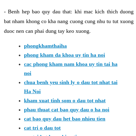
- Benh hep bao quy dau that: khi mac kich thich duong
bat nham khong co kha nang cuong cung nhu tu tut xuong
duoc nen can phai dung tay keo xuong.
phongkhamthaiha
phong kham da khoa uy tin ha noi
cac phong kham nam khoa uy tin tai ha
noi
chua benh yeu sinh ly o dau tot nhat tai
Ha Noi
kham xuat tinh som o dau tot nhat
phau thuat cat bao quy dau o ha noi
cat bao quy dau het bao nhieu tien
cat tri o dau tot