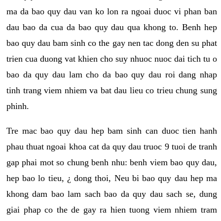
ma da bao quy dau van ko lon ra ngoai duoc vi phan ban
dau bao da cua da bao quy dau qua khong to. Benh hep
bao quy dau bam sinh co the gay nen tac dong den su phat
trien cua duong vat khien cho suy nhuoc nuoc dai tich tu o
bao da quy dau lam cho da bao quy dau roi dang nhap
tinh trang viem nhiem va bat dau lieu co trieu chung sung
phinh.
Tre mac bao quy dau hep bam sinh can duoc tien hanh
phau thuat ngoai khoa cat da quy dau truoc 9 tuoi de tranh
gap phai mot so chung benh nhu: benh viem bao quy dau,
hep bao lo tieu, ¿ dong thoi, Neu bi bao quy dau hep ma
khong dam bao lam sach bao da quy dau sach se, dung
giai phap co the de gay ra hien tuong viem nhiem tram