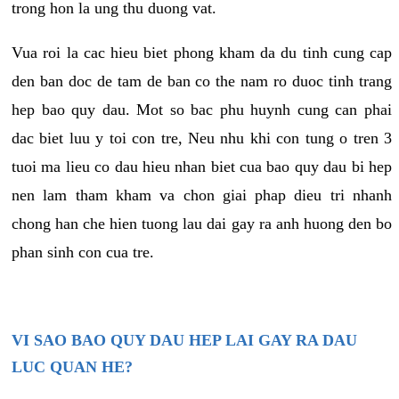
trong hon la ung thu duong vat.
Vua roi la cac hieu biet phong kham da du tinh cung cap
den ban doc de tam de ban co the nam ro duoc tinh trang
hep bao quy dau. Mot so bac phu huynh cung can phai
dac biet luu y toi con tre, Neu nhu khi con tung o tren 3
tuoi ma lieu co dau hieu nhan biet cua bao quy dau bi hep
nen lam tham kham va chon giai phap dieu tri nhanh
chong han che hien tuong lau dai gay ra anh huong den bo
phan sinh con cua tre.
VI SAO BAO QUY DAU HEP LAI GAY RA DAU
LUC QUAN HE?