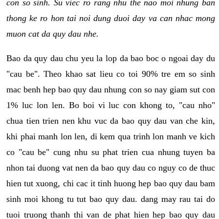
con so sinh. Su viec ro rang nhu the nao moi nhung ban
thong ke ro hon tai noi dung duoi day va can nhac mong
muon cat da quy dau nhe.
Bao da quy dau chu yeu la lop da bao boc o ngoai day du
"cau be". Theo khao sat lieu co toi 90% tre em so sinh
mac benh hep bao quy dau nhung con so nay giam sut con
1% luc lon len. Bo boi vi luc con khong to, "cau nho"
chua tien trien nen khu vuc da bao quy dau van che kin,
khi phai manh lon len, di kem qua trinh lon manh ve kich
co "cau be" cung nhu su phat trien cua nhung tuyen ba
nhon tai duong vat nen da bao quy dau co nguy co de thuc
hien tut xuong, chi cac it tinh huong hep bao quy dau bam
sinh moi khong tu tut bao quy dau. dang may rau tai do
tuoi truong thanh thi van de phat hien hep bao quy dau