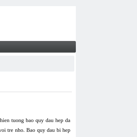
 hien tuong bao quy dau hep da
oi tre nho. Bao quy dau bi hep