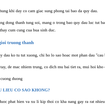
nhung khi day co cam giac sung phong tai bao da quy dau.
ang dong thanh tung soi, mang o trong bao quy dau luc tut 
 thay cum cung cua bua sinh duc.
ioi truong thanh
y dau ko tu tut xuong, chi ho lo sao hoac mot phan dau "cau 
tay, de mac nhiem trung, co dich mu bai tiet ra, mui hoi kho 
n cuong duong
U LIEU CO SAO KHONG?
c phat hien va xu li kip thoi co kha nang gay ra rat nhieu