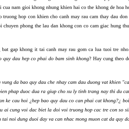
oi cua nam gioi khong nhung khien hai co the khong de hoa 
so truong hop con khien cho canh may rau cam thay dau don 
i chuyen phong the lau dan khong con co cam giac hung thu 
g bat gap khong it tai canh may rau gom ca lua tuoi tre nh
o quy dau hep co phai do bam sinh khong
? Hay cung theo do
g vung da bao quy dau che nhay cam dau duong vat khien "ca
ien phap duoc dua ra giup cho xu ly tinh trang nay thi du ca
can ke cau hoi ¿hep bao quy dau co can phai cat khong?¿ bo
u ai cung voi dac biet la doi voi truong hop cac tre con so s
 tai noi dung duoi day va can nhac mong muon cat da quy d