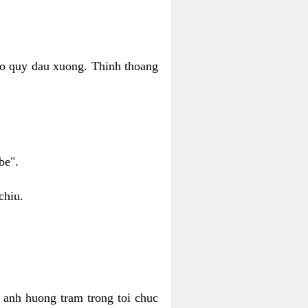
bao quy dau xuong. Thinh thoang
be".
chiu.
 anh huong tram trong toi chuc