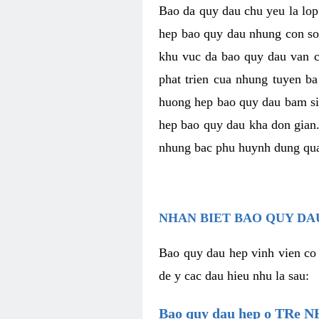
Bao da quy dau chu yeu la lop
hep bao quy dau nhung con so 
khu vuc da bao quy dau van c
phat trien cua nhung tuyen ba
huong hep bao quy dau bam sin
hep bao quy dau kha don gian.
nhung bac phu huynh dung qua 
NHAN BIET BAO QUY DAU
Bao quy dau hep vinh vien co n
de y cac dau hieu nhu la sau:
Bao quy dau hep o TRe N