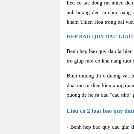
lieu co tac dong rat nhieu de
anh huong den ca chuc nang c
kham Thien Hoa trong bai viet
HEP BAO QUY DAU GIAO
Benh hep bao quy dau la hien 
tro giup moi co kha nang tuot 
Binh thuong thi o duong vat c
doa xau tu dieu kien xung quan
xuong de ho ra dau "cau nho" 
Lieu co 2 loai bao quy da
- Benh hep bao quy dau gia: d