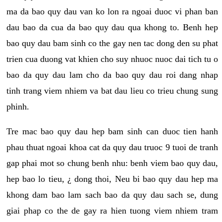
ma da bao quy dau van ko lon ra ngoai duoc vi phan ban
dau bao da cua da bao quy dau qua khong to. Benh hep
bao quy dau bam sinh co the gay nen tac dong den su phat
trien cua duong vat khien cho suy nhuoc nuoc dai tich tu o
bao da quy dau lam cho da bao quy dau roi dang nhap
tinh trang viem nhiem va bat dau lieu co trieu chung sung
phinh.
Tre mac bao quy dau hep bam sinh can duoc tien hanh
phau thuat ngoai khoa cat da quy dau truoc 9 tuoi de tranh
gap phai mot so chung benh nhu: benh viem bao quy dau,
hep bao lo tieu, ¿ dong thoi, Neu bi bao quy dau hep ma
khong dam bao lam sach bao da quy dau sach se, dung
giai phap co the de gay ra hien tuong viem nhiem tram