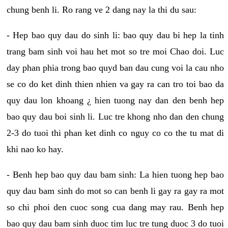
chung benh li. Ro rang ve 2 dang nay la thi du sau:
- Hep bao quy dau do sinh li: bao quy dau bi hep la tinh
trang bam sinh voi hau het mot so tre moi Chao doi. Luc
day phan phia trong bao quyd ban dau cung voi la cau nho
se co do ket dinh thien nhien va gay ra can tro toi bao da
quy dau lon khoang ¿ hien tuong nay dan den benh hep
bao quy dau boi sinh li. Luc tre khong nho dan den chung
2-3 do tuoi thi phan ket dinh co nguy co co the tu mat di
khi nao ko hay.
- Benh hep bao quy dau bam sinh: La hien tuong hep bao
quy dau bam sinh do mot so can benh li gay ra gay ra mot
so chi phoi den cuoc song cua dang may rau. Benh hep
bao quy dau bam sinh duoc tim luc tre tung duoc 3 do tuoi