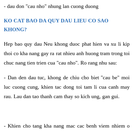
- dau don "cau nho" nhung lan cuong duong
KO CAT BAO DA QUY DAU LIEU CO SAO
KHONG?
Hep bao quy dau Neu khong duoc phat hien va xu li kip
thoi co kha nang gay ra rat nhieu anh huong tram trong toi
chuc nang tien trien cua "cau nho". Ro rang nhu sau:
- Dan den dau tuc, khong de chiu cho biet "cau be" moi
luc cuong cung, khien tac dong toi tam li cua canh may
rau. Lau dan tao thanh cam thay so kich ung, gan gui.
- Khien cho tang kha nang mac cac benh viem nhiem o