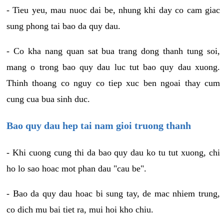
- Tieu yeu, mau nuoc dai be, nhung khi day co cam giac
sung phong tai bao da quy dau.
- Co kha nang quan sat bua trang dong thanh tung soi,
mang o trong bao quy dau luc tut bao quy dau xuong.
Thinh thoang co nguy co tiep xuc ben ngoai thay cum
cung cua bua sinh duc.
Bao quy dau hep tai nam gioi truong thanh
- Khi cuong cung thi da bao quy dau ko tu tut xuong, chi
ho lo sao hoac mot phan dau "cau be".
- Bao da quy dau hoac bi sung tay, de mac nhiem trung,
co dich mu bai tiet ra, mui hoi kho chiu.