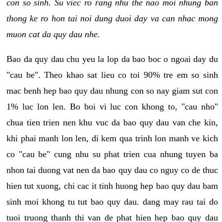
con so sinh. Su viec ro rang nhu the nao moi nhung ban
thong ke ro hon tai noi dung duoi day va can nhac mong
muon cat da quy dau nhe.
Bao da quy dau chu yeu la lop da bao boc o ngoai day du
"cau be". Theo khao sat lieu co toi 90% tre em so sinh
mac benh hep bao quy dau nhung con so nay giam sut con
1% luc lon len. Bo boi vi luc con khong to, "cau nho"
chua tien trien nen khu vuc da bao quy dau van che kin,
khi phai manh lon len, di kem qua trinh lon manh ve kich
co "cau be" cung nhu su phat trien cua nhung tuyen ba
nhon tai duong vat nen da bao quy dau co nguy co de thuc
hien tut xuong, chi cac it tinh huong hep bao quy dau bam
sinh moi khong tu tut bao quy dau. dang may rau tai do
tuoi truong thanh thi van de phat hien hep bao quy dau