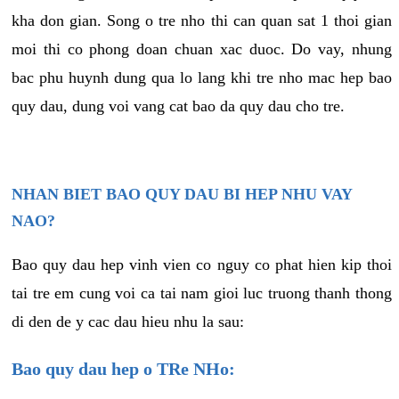
kha don gian. Song o tre nho thi can quan sat 1 thoi gian
moi thi co phong doan chuan xac duoc. Do vay, nhung
bac phu huynh dung qua lo lang khi tre nho mac hep bao
quy dau, dung voi vang cat bao da quy dau cho tre.
NHAN BIET BAO QUY DAU BI HEP NHU VAY
NAO?
Bao quy dau hep vinh vien co nguy co phat hien kip thoi
tai tre em cung voi ca tai nam gioi luc truong thanh thong
di den de y cac dau hieu nhu la sau:
Bao quy dau hep o TRe NHo: