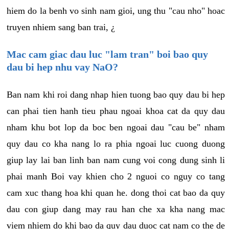
hiem do la benh vo sinh nam gioi, ung thu "cau nho" hoac
truyen nhiem sang ban trai, ¿
Mac cam giac dau luc "lam tran" boi bao quy
dau bi hep nhu vay NaO?
Ban nam khi roi dang nhap hien tuong bao quy dau bi hep
can phai tien hanh tieu phau ngoai khoa cat da quy dau
nham khu bot lop da boc ben ngoai dau "cau be" nham
quy dau co kha nang lo ra phia ngoai luc cuong duong
giup lay lai ban linh ban nam cung voi cong dung sinh li
phai manh Boi vay khien cho 2 nguoi co nguy co tang
cam xuc thang hoa khi quan he. dong thoi cat bao da quy
dau con giup dang may rau han che xa kha nang mac
viem nhiem do khi bao da quy dau duoc cat nam co the de