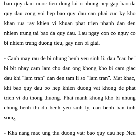
bao quy dau: nuoc tieu dong lai o nhung nep gap bao da
quy dau cong voi hep bao quy dau can phai cuc ky kho
khan rua ray khien vi khuan phat trien nhanh dan den
nhiem trung tai bao da quy dau. Lau ngay con co nguy co
bi nhiem trung duong tieu, gay nen bi giai.
- Canh may rau de bi nhung benh yeu sinh li: dau "cau be"
bi bit nhay cam lam cho dan ong khong kho bi cam giac
dau khi "lam tran" dan den tam li so "lam tran". Mat khac,
khi bao quy dau bo hep khien duong vat khong de phat
trien vi du thong thuong. Phai manh khong kho bi nhung
chung benh thi du benh yeu sinh ly, can benh ban tinh
som¿
- Kha nang mac ung thu duong vat: bao quy dau hep Neu