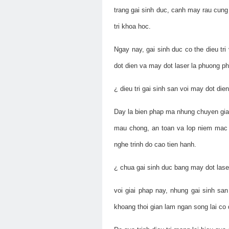
trang gai sinh duc, canh may rau cun
tri khoa hoc.
Ngay nay, gai sinh duc co the dieu tri
dot dien va may dot laser la phuong p
¿ dieu tri gai sinh san voi may dot dien
Day la bien phap ma nhung chuyen gia 
mau chong, an toan va lop niem mac n
nghe trinh do cao tien hanh.
¿ chua gai sinh duc bang may dot lase
voi giai phap nay, nhung gai sinh sa
khoang thoi gian lam ngan song lai co