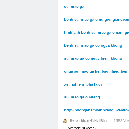
sui mao ga
benh sui mao ga o nu gioi giai doa
hinh anh benh sui mao ga o nam gi
benh sui mao ga co ngua khong
sui mao ga co nguy hiem khong
chua sui mao ga het bao nhieu tien
xet nghiem tpha la gi
sui mao ga o mieng
http://phongkhambenhxahoi.webflow
By s¿c kh¿e Hà N¿i Blog
14586 Vie
Average (0 Votes)