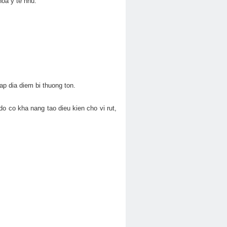
hoa y te nhu:
ap dia diem bi thuong ton.
do co kha nang tao dieu kien cho vi rut,