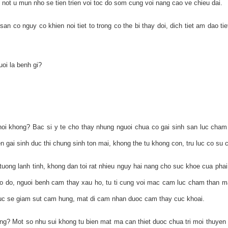
not u mun nho se tien trien voi toc do som cung voi nang cao ve chieu dai.
 san co nguy co khien noi tiet to trong co the bi thay doi, dich tiet am dao ti
oi la benh gi?
hoi khong? Bac si y te cho thay nhung nguoi chua co gai sinh san luc cham 
en gai sinh duc thi chung sinh ton mai, khong the tu khong con, tru luc co su 
 tuong lanh tinh, khong dan toi rat nhieu nguy hai nang cho suc khoe cua ph
 do, nguoi benh cam thay xau ho, tu ti cung voi mac cam luc cham than mat 
 duc se giam sut cam hung, mat di cam nhan duoc cam thay cuc khoai.
ng? Mot so nhu sui khong tu bien mat ma can thiet duoc chua tri moi thuyen g