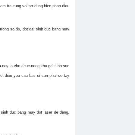
em tra cung voi ap dung bien phap dieu
g trong so do, dot gai sinh duc bang may
 nay la cho chuc nang khu gai sinh san
t dien yeu cau bac si can phai co tay
i sinh duc bang may dot laser de dang,