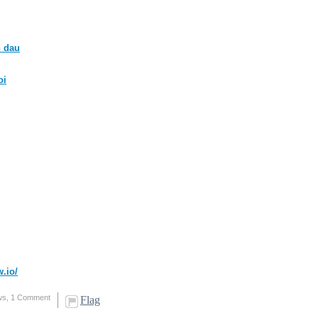
n dau
oi
.io/
ws,
1 Comment
Flag