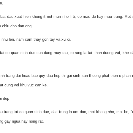
au
bat dau xuat hien khong it not mun nho li ti, co mau do hay mau trang. Mot
 chiu cho dan ong.
 nhu len, nam cam thay gon tay va xu xi.
 tai co quan sinh duc cua dang may rau, ro rang la tai: than duong vat, khe 
inh trang dai hoac bao quy dau hep thi gai sinh san thuong phat trien o phan
at cung voi khu vuc can ke.
ai dep
mau trang tai co quan sinh duc, dac trung la am dao, moi khong nho, moi be, "c
ng gay ngua hay nong rat.