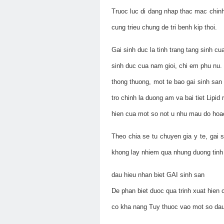
Truoc luc di dang nhap thac mac chinh
cung trieu chung de tri benh kip thoi.
Gai sinh duc la tinh trang tang sinh cu
sinh duc cua nam gioi, chi em phu nu.
thong thuong, mot te bao gai sinh san 
tro chinh la duong am va bai tiet Lipi
hien cua mot so not u nhu mau do hoa
Theo chia se tu chuyen gia y te, gai
khong lay nhiem qua nhung duong tinh
dau hieu nhan biet GAI sinh san
De phan biet duoc qua trinh xuat hien c
co kha nang Tuy thuoc vao mot so dau