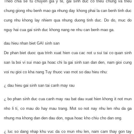
Theo chia se tu chuyen gia y te, gai sinh duc co trieu chung va trieu
chung giong nhu benh mao ga nhung day khong phai la can benh tinh duc
cung nhu khong lay nhiem qua nhung duong tinh duc. Do do, muc do
nguy hai cua gai sinh duc khong nang ne nhu can benh mao ga.
dau hieu nhan biet GAI sinh san
De phan biet duoc qua trinh xuat hien cua cac not u sui tai co quan sinh
san la boi vi sui mao ga hoac chi la gai sinh san dan den, nam gioi cung
voi nu gioi co kha nang Tuy thuoc vao mot so dau hieu nhu:
¿ dau hieu gai sinh san tai canh may rau
¿ bo phan sinh duc cua canh may rau bat dau xuat hien khong it not mun
nho li ti, co mau do hay mau trang. Mot so not nay nhu len nhu da ga
nhung ma khong dan den dau don, ngua hoac kho chiu cho dan ong.
¿ luc so dang nhap khu vuc da co mun nhu len, nam cam thay gon tay