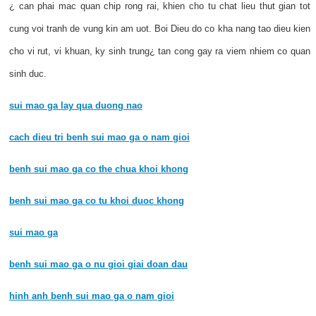
¿ can phai mac quan chip rong rai, khien cho tu chat lieu thut gian tot
cung voi tranh de vung kin am uot. Boi Dieu do co kha nang tao dieu kien
cho vi rut, vi khuan, ky sinh trung¿ tan cong gay ra viem nhiem co quan
sinh duc.
sui mao ga lay qua duong nao
cach dieu tri benh sui mao ga o nam gioi
benh sui mao ga co the chua khoi khong
benh sui mao ga co tu khoi duoc khong
sui mao ga
benh sui mao ga o nu gioi giai doan dau
hinh anh benh sui mao ga o nam gioi