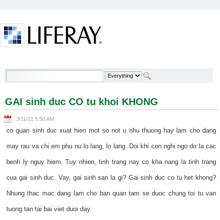
Skip to Content
GAI sinh duc CO tu khoi KHONG - Welcome
GAI sinh duc CO tu khoi KHONG
3/11/21 5:50 AM
co quan sinh duc xuat hien mot so not u nhu thuong hay lam cho dang
may rau va chi em phu nu lo lang, lo lang. Doi khi con nghi ngo do la cac
benh ly nguy hiem. Tuy nhien, tinh trang nay co kha nang la tinh trang
cua gai sinh duc. Vay, gai sinh san la gi? Gai sinh duc co tu het khong?
Nhung thac mac dang lam cho ban quan tam se duoc chung toi tu van
tuong tan tai bai viet duoi day.