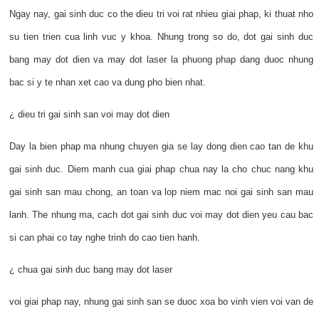
Ngay nay, gai sinh duc co the dieu tri voi rat nhieu giai phap, ki thuat nho
su tien trien cua linh vuc y khoa. Nhung trong so do, dot gai sinh duc
bang may dot dien va may dot laser la phuong phap dang duoc nhung
bac si y te nhan xet cao va dung pho bien nhat.
¿ dieu tri gai sinh san voi may dot dien
Day la bien phap ma nhung chuyen gia se lay dong dien cao tan de khu
gai sinh duc. Diem manh cua giai phap chua nay la cho chuc nang khu
gai sinh san mau chong, an toan va lop niem mac noi gai sinh san mau
lanh. The nhung ma, cach dot gai sinh duc voi may dot dien yeu cau bac
si can phai co tay nghe trinh do cao tien hanh.
¿ chua gai sinh duc bang may dot laser
voi giai phap nay, nhung gai sinh san se duoc xoa bo vinh vien voi van de