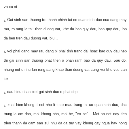
va xu xi.
¿ Gai sinh san thuong tro thanh chinh tai co quan sinh duc cua dang may
rau, ro rang la tai: than duong vat, khe da bao quy dau, bao quy dau, lop
da ben tren dau duong vat, biu...
¿ voi phai dang may rau dang bi phai tinh trang dai hoac bao quy dau hep
thi gai sinh san thuong phat trien o phan ranh bao da quy dau. Sau do,
nhung not u nhu lan rong sang khap than duong vat cung voi khu vuc can
ke.
¿ dau hieu nhan biet gai sinh duc o phai dep
¿ xuat hien khong it not nho li ti co mau trang tai co quan sinh duc, dac
trung la am dao, moi khong nho, moi be, "co be"... Mot so not nay tien
trien thanh da dam san sui nhu da ga tuy vay khong gay ngua hay nong