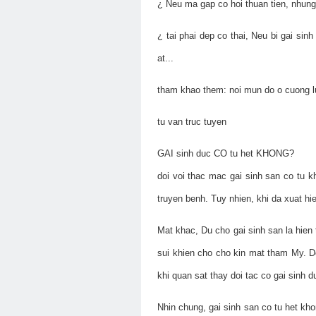
¿ Neu ma gap co hoi thuan tien, nhung 
¿ tai phai dep co thai, Neu bi gai sinh
at...
tham khao them: noi mun do o cuong lu
tu van truc tuyen
GAI sinh duc CO tu het KHONG?
doi voi thac mac gai sinh san co tu k
truyen benh. Tuy nhien, khi da xuat hi
Mat khac, Du cho gai sinh san la hien
sui khien cho cho kin mat tham My. Do
khi quan sat thay doi tac co gai sinh
Nhin chung, gai sinh san co tu het kho