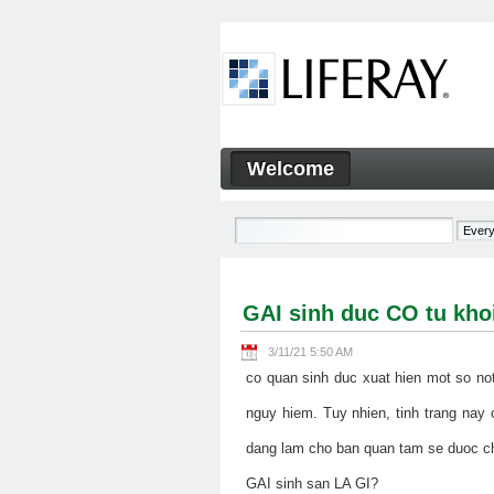
Skip to Content
Welcome
GAI sinh duc CO tu khoi K
Navigation
GAI sinh duc CO tu kh
3/11/21 5:50 AM
co quan sinh duc xuat hien mot so not
nguy hiem. Tuy nhien, tinh trang nay 
dang lam cho ban quan tam se duoc chun
GAI sinh san LA GI?