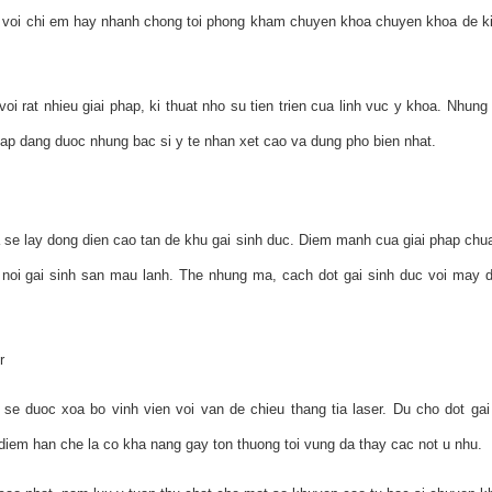
g voi chi em hay nhanh chong toi phong kham chuyen khoa chuyen khoa de ki
 voi rat nhieu giai phap, ki thuat nho su tien trien cua linh vuc y khoa. Nhun
hap dang duoc nhung bac si y te nhan xet cao va dung pho bien nhat.
se lay dong dien cao tan de khu gai sinh duc. Diem manh cua giai phap chua
oi gai sinh san mau lanh. The nhung ma, cach dot gai sinh duc voi may do
r
n se duoc xoa bo vinh vien voi van de chieu thang tia laser. Du cho dot ga
 diem han che la co kha nang gay ton thuong toi vung da thay cac not u nhu.