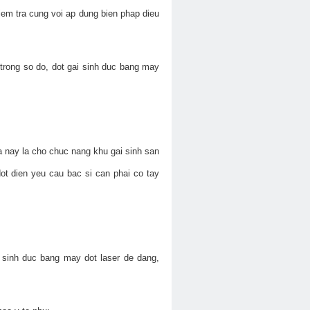
em tra cung voi ap dung bien phap dieu
g trong so do, dot gai sinh duc bang may
 nay la cho chuc nang khu gai sinh san
t dien yeu cau bac si can phai co tay
i sinh duc bang may dot laser de dang,