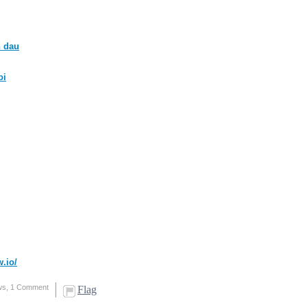
n dau
oi
.io/
ws,
1 Comment
Flag