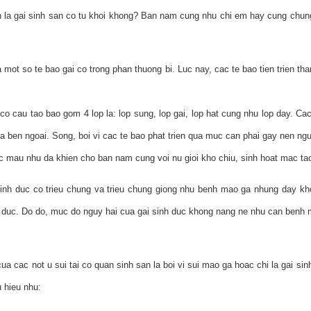
 la gai sinh san co tu khoi khong? Ban nam cung nhu chi em hay cung chung 
a mot so te bao gai co trong phan thuong bi. Luc nay, cac te bao tien trien th
co cau tao bao gom 4 lop la: lop sung, lop gai, lop hat cung nhu lop day. Cac
d ra ben ngoai. Song, boi vi cac te bao phat trien qua muc can phai gay nen n
c mau nhu da khien cho ban nam cung voi nu gioi kho chiu, sinh hoat mac ta
 sinh duc co trieu chung va trieu chung giong nhu benh mao ga nhung day kh
 duc. Do do, muc do nguy hai cua gai sinh duc khong nang ne nhu can benh 
ua cac not u sui tai co quan sinh san la boi vi sui mao ga hoac chi la gai sin
 hieu nhu: