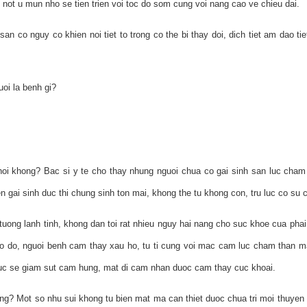
not u mun nho se tien trien voi toc do som cung voi nang cao ve chieu dai.
 san co nguy co khien noi tiet to trong co the bi thay doi, dich tiet am dao ti
oi la benh gi?
hoi khong? Bac si y te cho thay nhung nguoi chua co gai sinh san luc cham 
en gai sinh duc thi chung sinh ton mai, khong the tu khong con, tru luc co su 
 tuong lanh tinh, khong dan toi rat nhieu nguy hai nang cho suc khoe cua ph
 do, nguoi benh cam thay xau ho, tu ti cung voi mac cam luc cham than mat 
 duc se giam sut cam hung, mat di cam nhan duoc cam thay cuc khoai.
ng? Mot so nhu sui khong tu bien mat ma can thiet duoc chua tri moi thuyen g