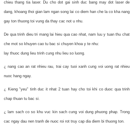
chieu thang tia laser. Du cho dot gai sinh duc bang may dot laser de
dang, khoang thoi gian lam ngan song lai co diem han che la co kha nang
gay ton thuong toi vung da thay cac not u nhu.
De qua trinh dieu tri mang lai hieu qua cao nhat, nam luu y tuan thu chat
che mot so khuyen cao tu bac si chuyen khoa y te nhu:
lay thuoc dung lieu trinh cung nhu lieu so luong.
¿ nang cao an rat nhieu rau, trai cay tuoi xanh cung voi uong rat nhieu
nuoc hang ngay.
¿ Kieng "yeu" tinh duc it nhat 2 tuan hay cho toi khi co duoc qua trinh
chap thuan tu bac si.
¿ lam sach co so khu vuc kin sach cung voi dung phuong phap. Trong
cac ngay dau nen tranh de nuoc roi rot truy cap dia diem bi thuong ton.