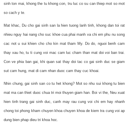
sinh ton mai, khong the tu khong con, tru luc co su can thiep mot so mot
so cach y te.
Mat khac, Du cho gai sinh san la hien tuong lanh tinh, khong dan toi rat
nhieu nguy hai nang cho suc khoe cua phai manh va chi em phu nu song
cac not u sui khien cho cho kin mat tham My. Do do, nguoi benh cam
thay xau ho, tu ti cung voi mac cam luc cham than mat doi voi ban trai.
Con ve phia ban gai, khi quan sat thay doi tac co gai sinh duc se giam
sut cam hung, mat di cam nhan duoc cam thay cuc khoai.
Nhin chung, gai sinh san co tu het khong? Mot so nhu sui khong tu bien
mat ma can thiet duoc chua tri moi thuyen giam han. Boi vi the, Neu xuat
hien tinh trang gai sinh duc, canh may rau cung voi chi em hay nhanh
chong toi phong kham chuyen khoa chuyen khoa de kiem tra cung voi ap
dung bien phap dieu tri khoa hoc.