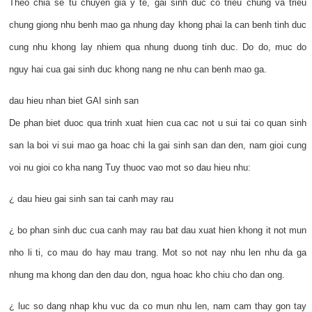
Theo chia se tu chuyen gia y te, gai sinh duc co trieu chung va trieu
chung giong nhu benh mao ga nhung day khong phai la can benh tinh duc
cung nhu khong lay nhiem qua nhung duong tinh duc. Do do, muc do
nguy hai cua gai sinh duc khong nang ne nhu can benh mao ga.
dau hieu nhan biet GAI sinh san
De phan biet duoc qua trinh xuat hien cua cac not u sui tai co quan sinh
san la boi vi sui mao ga hoac chi la gai sinh san dan den, nam gioi cung
voi nu gioi co kha nang Tuy thuoc vao mot so dau hieu nhu:
¿ dau hieu gai sinh san tai canh may rau
¿ bo phan sinh duc cua canh may rau bat dau xuat hien khong it not mun
nho li ti, co mau do hay mau trang. Mot so not nay nhu len nhu da ga
nhung ma khong dan den dau don, ngua hoac kho chiu cho dan ong.
¿ luc so dang nhap khu vuc da co mun nhu len, nam cam thay gon tay