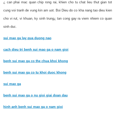
¿ can phai mac quan chip rong rai, khien cho tu chat lieu thut gian tot
cung voi tranh de vung kin am uot. Boi Dieu do co kha nang tao dieu kien
cho vi rut, vi khuan, ky sinh trung¿ tan cong gay ra viem nhiem co quan
sinh duc.
sui mao ga lay qua duong nao
cach dieu tri benh sui mao ga o nam gioi
benh sui mao ga co the chua khoi khong
benh sui mao ga co tu khoi duoc khong
sui mao ga
benh sui mao ga o nu gioi giai doan dau
hinh anh benh sui mao ga o nam gioi