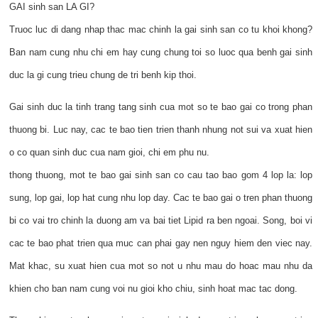
GAI sinh san LA GI?
Truoc luc di dang nhap thac mac chinh la gai sinh san co tu khoi khong?
Ban nam cung nhu chi em hay cung chung toi so luoc qua benh gai sinh
duc la gi cung trieu chung de tri benh kip thoi.
Gai sinh duc la tinh trang tang sinh cua mot so te bao gai co trong phan
thuong bi. Luc nay, cac te bao tien trien thanh nhung not sui va xuat hien
o co quan sinh duc cua nam gioi, chi em phu nu.
thong thuong, mot te bao gai sinh san co cau tao bao gom 4 lop la: lop
sung, lop gai, lop hat cung nhu lop day. Cac te bao gai o tren phan thuong
bi co vai tro chinh la duong am va bai tiet Lipid ra ben ngoai. Song, boi vi
cac te bao phat trien qua muc can phai gay nen nguy hiem den viec nay.
Mat khac, su xuat hien cua mot so not u nhu mau do hoac mau nhu da
khien cho ban nam cung voi nu gioi kho chiu, sinh hoat mac tac dong.