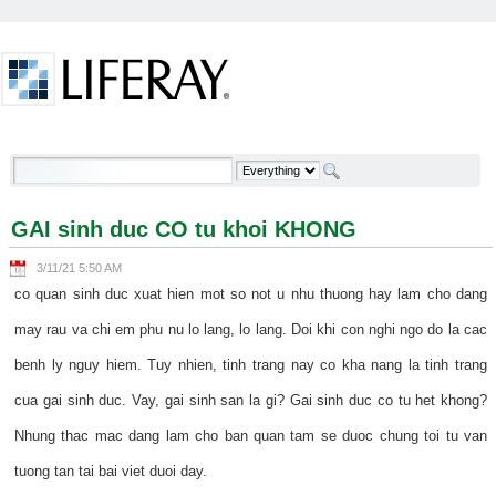
Skip to Content
GAI sinh duc CO tu khoi KHONG - Welcome
GAI sinh duc CO tu khoi KHONG
3/11/21 5:50 AM
co quan sinh duc xuat hien mot so not u nhu thuong hay lam cho dang
may rau va chi em phu nu lo lang, lo lang. Doi khi con nghi ngo do la cac
benh ly nguy hiem. Tuy nhien, tinh trang nay co kha nang la tinh trang
cua gai sinh duc. Vay, gai sinh san la gi? Gai sinh duc co tu het khong?
Nhung thac mac dang lam cho ban quan tam se duoc chung toi tu van
tuong tan tai bai viet duoi day.