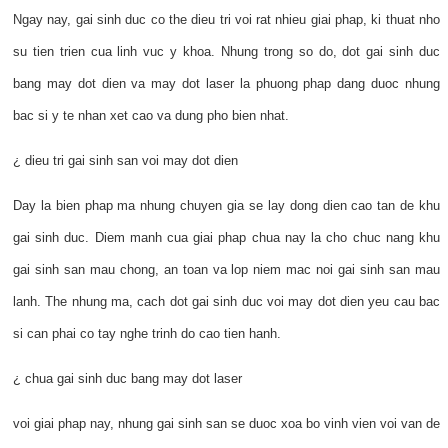
Ngay nay, gai sinh duc co the dieu tri voi rat nhieu giai phap, ki thuat nho
su tien trien cua linh vuc y khoa. Nhung trong so do, dot gai sinh duc
bang may dot dien va may dot laser la phuong phap dang duoc nhung
bac si y te nhan xet cao va dung pho bien nhat.
¿ dieu tri gai sinh san voi may dot dien
Day la bien phap ma nhung chuyen gia se lay dong dien cao tan de khu
gai sinh duc. Diem manh cua giai phap chua nay la cho chuc nang khu
gai sinh san mau chong, an toan va lop niem mac noi gai sinh san mau
lanh. The nhung ma, cach dot gai sinh duc voi may dot dien yeu cau bac
si can phai co tay nghe trinh do cao tien hanh.
¿ chua gai sinh duc bang may dot laser
voi giai phap nay, nhung gai sinh san se duoc xoa bo vinh vien voi van de