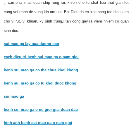
¿ can phai mac quan chip rong rai, khien cho tu chat lieu thut gian tot
cung voi tranh de vung kin am uot. Boi Dieu do co kha nang tao dieu kien
cho vi rut, vi khuan, ky sinh trung¿ tan cong gay ra viem nhiem co quan
sinh duc.
sui mao ga lay qua duong nao
cach dieu tri benh sui mao ga o nam gioi
benh sui mao ga co the chua khoi khong
benh sui mao ga co tu khoi duoc khong
sui mao ga
benh sui mao ga o nu gioi giai doan dau
hinh anh benh sui mao ga o nam gioi