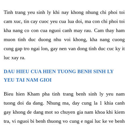
Tinh trang yeu sinh ly khi nay khong nhung chi phoi toi
cam xuc, tin cay cuoc yeu cua lua doi, ma con chi phoi toi
kha nang co con cua nguoi canh may rau. Cam thay ham
muon tinh duc duong nhu voi khong, kha nang cuong
cung gap tro ngai lon, gay nen van dong tinh duc cuc ky it
luc xay ra.
DAU HIEU CUA HIEN TUONG BENH SINH LY
YEU TAI NAM GIOI
Bieu hien Kham pha tinh trang benh sinh ly yeu nam
tuong doi da dang. Nhung ma, day cung la 1 khia canh
gay khong de dang mot so chuyen gia nam khoa khi kiem
tra, vi nguoi bi benh thuong vo cung e ngai luc ke ve benh