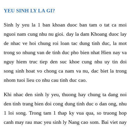
YEU SINH LY LA GI?
Sinh ly yeu la 1 ban khoan duoc ban tam o tat ca moi
nguoi nam cung nhu nu gioi. day la dam Khoang duoc lay
de nhac ve hoi chung roi loan tac dung tinh duc, la mot
trong so nhung van de tinh duc pho bien nhat Hien nay va
nguy hiem truc tiep den suc khoe cung nhu uy tin doi
song sinh hoat vo chong ca nam va nu, dac biet la trong
nhom tuoi lieu co nhu cau tinh duc cao.
Khi nhac den sinh ly yeu, thuong hay chung ta dang noi
den tinh trang bien doi cong dung tinh duc o dan ong, nhu
1 loi song. Trong tam 1 thap ky vua qua, so truong hop
canh may rau mac yeu sinh ly Nang cao som. Bai viet nay