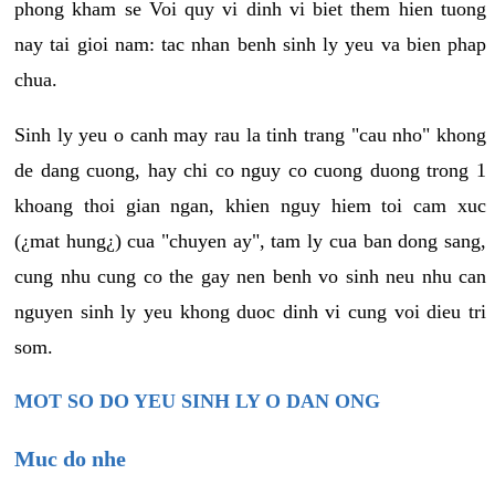
phong kham se Voi quy vi dinh vi biet them hien tuong
nay tai gioi nam: tac nhan benh sinh ly yeu va bien phap
chua.
Sinh ly yeu o canh may rau la tinh trang "cau nho" khong
de dang cuong, hay chi co nguy co cuong duong trong 1
khoang thoi gian ngan, khien nguy hiem toi cam xuc
(¿mat hung¿) cua "chuyen ay", tam ly cua ban dong sang,
cung nhu cung co the gay nen benh vo sinh neu nhu can
nguyen sinh ly yeu khong duoc dinh vi cung voi dieu tri
som.
MOT SO DO YEU SINH LY O DAN ONG
Muc do nhe