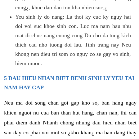
cung¿, khuc dao dau ton kha nhieu suc,¿
Yeu sinh ly do nang: La thoi ky cuc ky nguy hai
doi voi suc khoe sinh con. Luc ma nam hau nhu
mat di chuc nang cuong cung Du cho da tung kich
thich cau nho tuong doi lau. Tinh trang nay Neu
khong nen dieu tri som co nguy co se gay vo sinh,
hiem muon.
5 DAU HIEU NHAN BIET BENH SINH LY YEU TAI
NAM HAY GAP
Neu ma doi song chan goi gap kho so, ban hang ngay
khien nguoi nu cua ban than hut hang, chan nan, thi can
phai diem danh Nhanh chong nhung dau hieu nhan biet
sau day co phai voi mot so ¿kho khan¿ ma ban dang thay