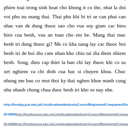
phien toai trong sinh hoat cho khong it co the, nhat la doi
voi phu nu mang thai. Thai phu khi bi tri se can phai can
nhac van de dung thuoc sao cho vua suy giam cac bieu
hien cua benh, vua an toan cho em be. Mang thai mac
benh tri dung thuoc gi? Me co kha nang lay cac thuoc boi
benh tri de boi diu cam nhan kho chiu tai dia diem nhiem
benh. Song, dieu cap thiet la ban chi lay thuoc khi co su
xet nghiem va chi dinh cua bac si chuyen khoa. Chuc
nhung me bau co mot thoi ky thai nghen khoe manh cung
nhu nhanh chong chua duoc benh tri kho so nay nhe.
http://foodqa.just.edu.jo/Lists/AcademiaIndustryCouncilRegisteredCompanies/D
ID=6005
http://foodqa.just.edu.jo/Lists/AcademiaIndustryCouncilRegisteredComp
ID=6006
http://foodqa.just.edu.jo/Lists/AcademiaIndustryCouncilRegisteredComp