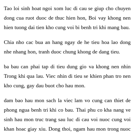
Tao loi sinh hoat ngoi xom luc di cau se giup cho chuyen
dong cua ruot duoc de thuc hien hon, Boi vay khong nen
hien tuong dai tien kho cung voi bi benh tri khi mang bau.
Chia nho cac bua an hang ngay de he tieu hoa lao dong
nhe nhang hon, tranh duoc chung khong de dang tieu.
ba bau can phai tap di tieu dung gio va khong nen nhin
Trong khi qua lau. Viec nhin di tieu se khien phan tro nen
kho cung, gay dau buot cho hau mon.
dam bao hau mon sach la viec lam vo cung can thiet de
phong ngua benh tri khi co bau. Thai phu co kha nang ve
sinh hau mon truc trang sau luc di cau voi nuoc cung voi
khan hoac giay xiu. Dong thoi, ngam hau mon trong nuoc