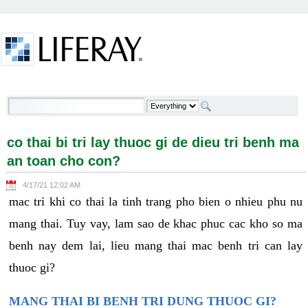
Skip to Content
co thai bi tri lay thuoc gi de dieu tri benh ma an toan
cho con? - Welcome
co thai bi tri lay thuoc gi de dieu tri benh ma
an toan cho con?
4/17/21 12:02 AM
mac tri khi co thai la tinh trang pho bien o nhieu phu nu
mang thai. Tuy vay, lam sao de khac phuc cac kho so ma
benh nay dem lai, lieu mang thai mac benh tri can lay
thuoc gi?
MANG THAI BI BENH TRI DUNG THUOC GI?