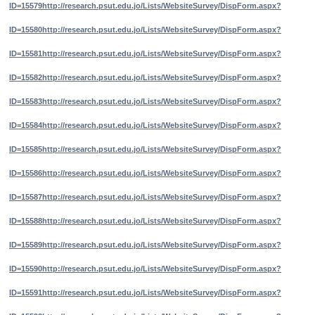
ID=15579
http://research.psut.edu.jo/Lists/WebsiteSurvey/DispForm.aspx?
ID=15580
http://research.psut.edu.jo/Lists/WebsiteSurvey/DispForm.aspx?
ID=15581
http://research.psut.edu.jo/Lists/WebsiteSurvey/DispForm.aspx?
ID=15582
http://research.psut.edu.jo/Lists/WebsiteSurvey/DispForm.aspx?
ID=15583
http://research.psut.edu.jo/Lists/WebsiteSurvey/DispForm.aspx?
ID=15584
http://research.psut.edu.jo/Lists/WebsiteSurvey/DispForm.aspx?
ID=15585
http://research.psut.edu.jo/Lists/WebsiteSurvey/DispForm.aspx?
ID=15586
http://research.psut.edu.jo/Lists/WebsiteSurvey/DispForm.aspx?
ID=15587
http://research.psut.edu.jo/Lists/WebsiteSurvey/DispForm.aspx?
ID=15588
http://research.psut.edu.jo/Lists/WebsiteSurvey/DispForm.aspx?
ID=15589
http://research.psut.edu.jo/Lists/WebsiteSurvey/DispForm.aspx?
ID=15590
http://research.psut.edu.jo/Lists/WebsiteSurvey/DispForm.aspx?
ID=15591
http://research.psut.edu.jo/Lists/WebsiteSurvey/DispForm.aspx?