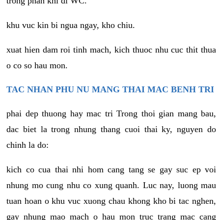
trong phan khi di WC.
khu vuc kin bi ngua ngay, kho chiu.
xuat hien dam roi tinh mach, kich thuoc nhu cuc thit thua
o co so hau mon.
TAC NHAN PHU NU MANG THAI MAC BENH TRI
phai dep thuong hay mac tri Trong thoi gian mang bau,
dac biet la trong nhung thang cuoi thai ky, nguyen do
chinh la do:
kich co cua thai nhi hom cang tang se gay suc ep voi
nhung mo cung nhu co xung quanh. Luc nay, luong mau
tuan hoan o khu vuc xuong chau khong kho bi tac nghen,
gay nhung mao mach o hau mon truc trang mac cang