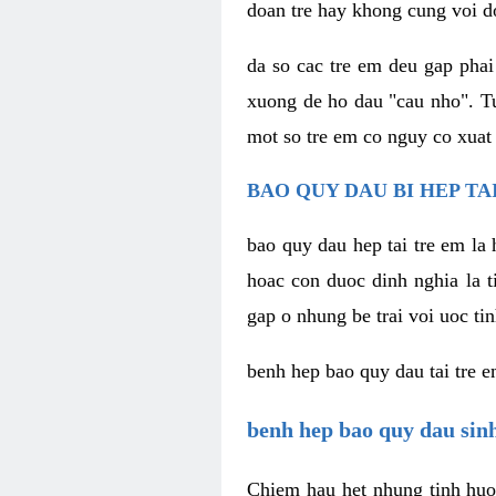
doan tre hay khong cung voi do
da so cac tre em deu gap phai
xuong de ho dau "cau nho". Tu
mot so tre em co nguy co xuat
BAO QUY DAU BI HEP TAI
bao quy dau hep tai tre em la
hoac con duoc dinh nghia la t
gap o nhung be trai voi uoc t
benh hep bao quy dau tai tre 
benh hep bao quy dau sinh
Chiem hau het nhung tinh huon