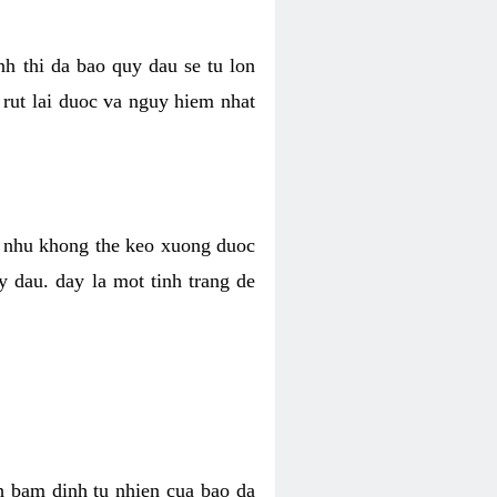
nh thi da bao quy dau se tu lon
 rut lai duoc va nguy hiem nhat
ng nhu khong the keo xuong duoc
y dau. day la mot tinh trang de
h bam dinh tu nhien cua bao da