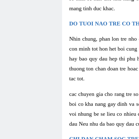
mang tinh duc khac.
DO TUOI NAO TRE CO T
Nhin chung, phan lon tre nho 
con minh tot hon het boi cung
hay bao quy dau hep thi phu 
thuong ton chan doan tre hoac
tac tot.
cac chuyen gia cho rang tre s
boi co kha nang gay dinh va s
voi nhung be se lieu co nhieu c
dau Neu nhu da bao quy dau cu
CHI DAN CHAM SOC TRE