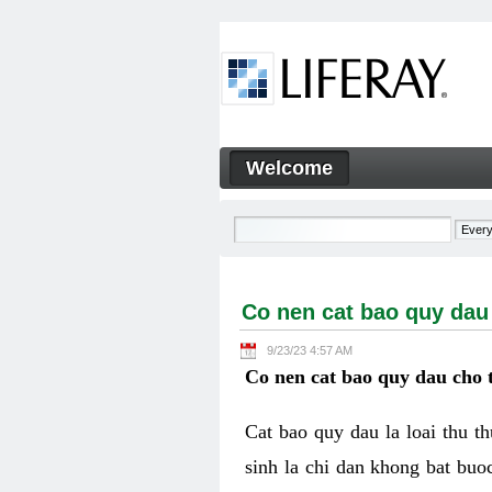
Skip to Content
Welcome
Co nen cat bao quy dau cho 
Navigation
Co nen cat bao quy dau
9/23/23 4:57 AM
Co nen cat bao quy dau cho 
Cat bao quy dau la loai thu t
sinh la chi dan khong bat buo