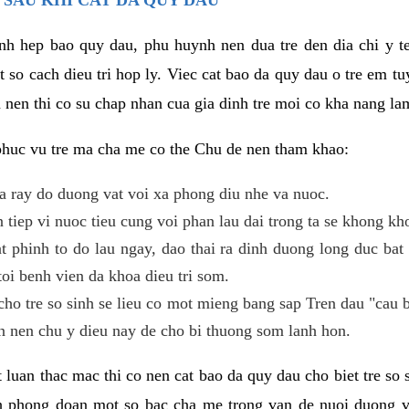
benh hep bao quy dau, phu huynh nen dua tre den dia chi y 
 so cach dieu tri hop ly. Viec cat bao da quy dau o tre em t
a nen thi co su chap nhan cua gia dinh tre moi co kha nang la
 phuc vu tre ma cha me co the Chu de nen tham khao:
a ray do duong vat voi xa phong diu nhe va nuoc.
en tiep vi nuoc tieu cung voi phan lau dai trong ta se khong k
at phinh to do lau ngay, dao thai ra dinh duong long duc bat
toi benh vien da khoa dieu tri som.
cho tre so sinh se lieu co mot mieng bang sap Tren dau "cau 
n nen chu y dieu nay de cho bi thuong som lanh hon.
et luan thac mac thi co nen cat bao da quy dau cho biet tre 
ch phong doan mot so bac cha me trong van de nuoi duong 