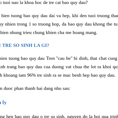
 tuoi nao la khoa hoc de tre cat bao quy dau?
 hien tuong bao quy dau dai va hep, khi den tuoi truong tha
y nhien trong 1 so truong hop, da bao quy dau khong the tu
 hien nhung trieu chung khien cha me hoang mang.
 TRE SO SINH LA GI?
 hien tuong bao quy dau Tren "cau be" bi dinh, that chat cu
inh trang bao quy dau cua duong vat chua the lot ra khoi qu
inh khoang tam 96% tre sinh ra se mac benh hep bao quy dau.
em duoc phan thanh hai dang nhu sau:
 ly
g hep bao quy dau o tre so sinh, nguyen do la boi qua trin