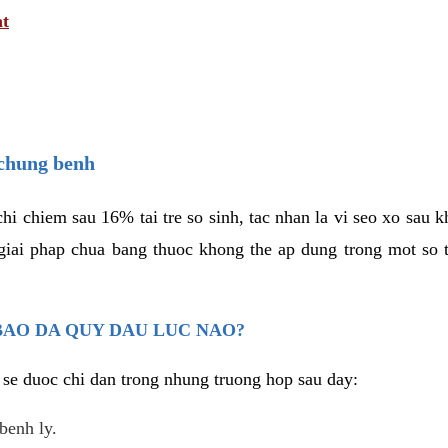
at
 chung benh
hi chiem sau 16% tai tre so sinh, tac nhan la vi seo xo sau 
 giai phap chua bang thuoc khong the ap dung trong mot so
BAO DA QUY DAU LUC NAO?
h se duoc chi dan trong nhung truong hop sau day:
benh ly.