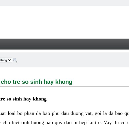
tre so sinh hay khong - Welcome
 cho tre so sinh hay khong
tre so sinh hay khong
huat loai bo phan da bao phu dau duong vat, goi la da bao q
c cho biet tinh huong bao quy dau bi hep tai tre. Vay thi co