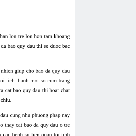
Phan lon tre lon hon tam khoang
 da bao quy dau thi se duoc bac
 nhien giup cho bao da quy dau
oi tich thanh mot so cum trang
a cat bao quy dau thi hoat chat
chiu.
uy dau cung nhu phuong phap nay
o thay cat bao da quy dau o tre
cac benh su lien quan toi tinh