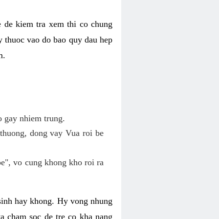
te de kiem tra xem thi co chung
uy thuoc vao do bao quy dau hep
m.
ho gay nhiem trung.
 thuong, dong vay Vua roi be
be", vo cung khong kho roi ra
so sinh hay khong. Hy vong nhung
va cham soc de tre co kha nang