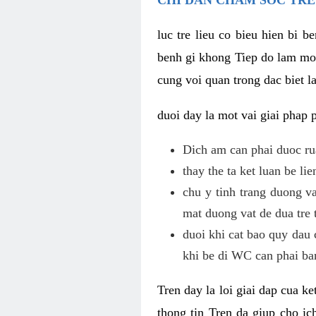
luc tre lieu co bieu hien bi 
benh gi khong Tiep do lam mot
cung voi quan trong dac biet l
duoi day la mot vai giai phap
Dich am can phai duoc ru
thay the ta ket luan be li
chu y tinh trang duong v
mat duong vat de dua tre 
duoi khi cat bao quy dau 
khi be di WC can phai ba
Tren day la loi giai dap cua k
thong tin Tren da giup cho i