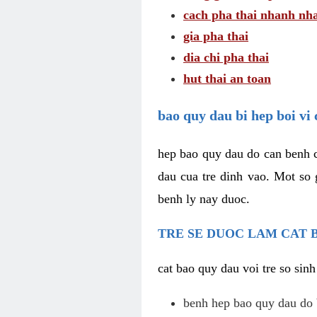
cach pha thai nhanh nh
gia pha thai
dia chi pha thai
hut thai an toan
bao quy dau bi hep boi vi
hep bao quy dau do can benh c
dau cua tre dinh vao. Mot so
benh ly nay duoc.
TRE SE DUOC LAM CAT 
cat bao quy dau voi tre so sin
benh hep bao quy dau do 