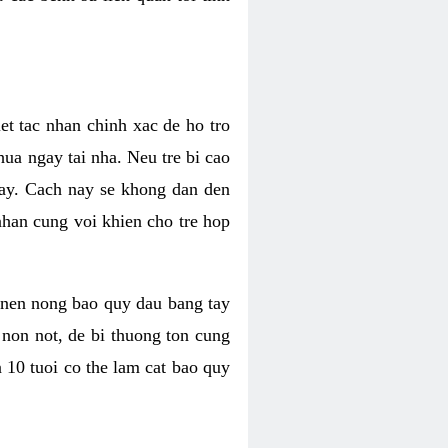
t tac nhan chinh xac de ho tro
ua ngay tai nha. Neu tre bi cao
gay. Cach nay se khong dan den
nhan cung voi khien cho tre hop
g nen nong bao quy dau bang tay
 non not, de bi thuong ton cung
n 10 tuoi co the lam cat bao quy