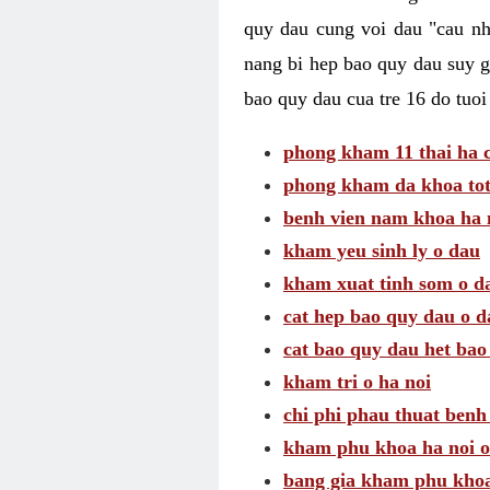
quy dau cung voi dau "cau nh
nang bi hep bao quy dau suy g
bao quy dau cua tre 16 do tuoi
phong kham 11 thai ha c
phong kham da khoa tot
benh vien nam khoa ha 
kham yeu sinh ly o dau
kham xuat tinh som o d
cat hep bao quy dau o d
cat bao quy dau het bao
kham tri o ha noi
chi phi phau thuat benh 
kham phu khoa ha noi o
bang gia kham phu kho