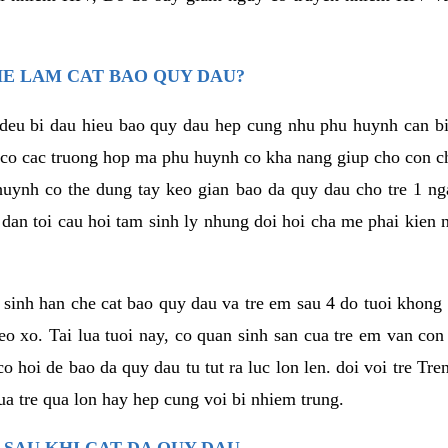
HE LAM CAT BAO QUY DAU?
deu bi dau hieu bao quy dau hep cung nhu phu huynh can bie
 co cac truong hop ma phu huynh co kha nang giup cho con ch
huynh co the dung tay keo gian bao da quy dau cho tre 1 n
 dan toi cau hoi tam sinh ly nhung doi hoi cha me phai kien 
o sinh han che cat bao quy dau va tre em sau 4 do tuoi khon
eo xo. Tai lua tuoi nay, co quan sinh san cua tre em van con
o hoi de bao da quy dau tu tut ra luc lon len. doi voi tre Tre
a tre qua lon hay hep cung voi bi nhiem trung.
 SAU KHI CAT DA QUY DAU