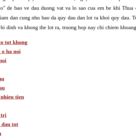
o" de bao ve dau duong vat va lo sao cua em be khi Thua d
iam dan cung nhu bao da quy dau dan lot ra khoi quy dau. T
 bi dinh va khong the lot ra, truong hop nay chi chiem khoan
o tot khong
 o ha noi
noi
au
au
 nhieu tien
tri
 dau tot
a