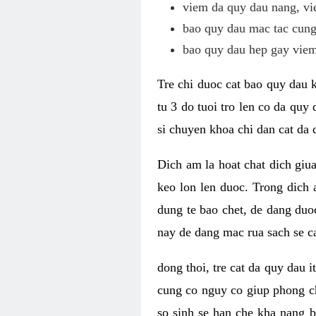
viem da quy dau nang, vi
bao quy dau mac tac cung 
bao quy dau hep gay viem
Tre chi duoc cat bao quy dau 
tu 3 do tuoi tro len co da qu
si chuyen khoa chi dan cat da 
Dich am la hoat chat dich giu
keo lon len duoc. Trong dich 
dung te bao chet, de dang duoc
nay de dang mac rua sach se c
dong thoi, tre cat da quy dau
cung co nguy co giup phong ch
so sinh se han che kha nang 