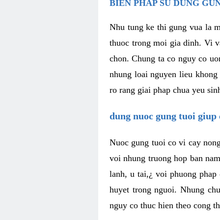
BIEN PHAP SU DUNG GUN
Nhu tung ke thi gung vua la m
thuoc trong moi gia dinh. Vi 
chon. Chung ta co nguy co uon
nhung loai nguyen lieu khong 
ro rang giai phap chua yeu sin
dung nuoc gung tuoi giup
Nuoc gung tuoi co vi cay nong
voi nhung truong hop ban nam 
lanh, u tai,¿ voi phuong phap
huyet trong nguoi. Nhung chu
nguy co thuc hien theo cong t