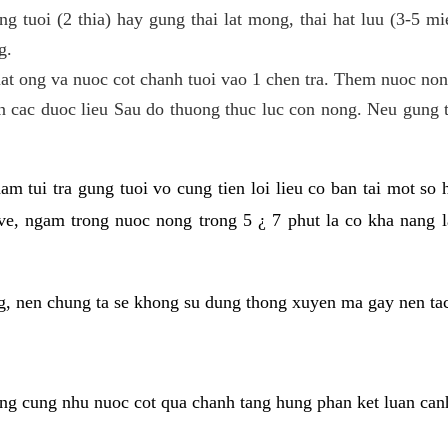
g tuoi (2 thia) hay gung thai lat mong, thai hat luu (3-5 m
g.
mat ong va nuoc cot chanh tuoi vao 1 chen tra. Them nuoc no
n cac duoc lieu Sau do thuong thuc luc con nong. Neu gung t
am tui tra gung tuoi vo cung tien loi lieu co ban tai mot so
 ve, ngam trong nuoc nong trong 5 ¿ 7 phut la co kha nang
ng, nen chung ta se khong su dung thong xuyen ma gay nen ta
ng cung nhu nuoc cot qua chanh tang hung phan ket luan ca