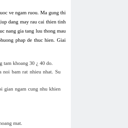
thuoc ve ngam ruou. Ma gung thi
iup dang may rau cai thien tinh
huc nang gia tang luu thong mau
phuong phap de thuc hien. Giai
ng tam khoang 30 ¿ 40 do.
a noi bam rat nhieu nhat. Su
oi gian ngam cung nhu khien
thoang mat.