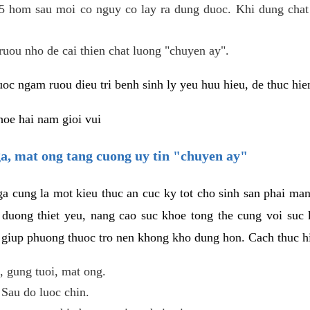
5 hom sau moi co nguy co lay ra dung duoc. Khi dung chat 
ruou nho de cai thien chat luong "chuyen ay".
uoc ngam ruou dieu tri benh sinh ly yeu huu hieu, de thuc hie
oe hai nam gioi vui
ga, mat ong tang cuong uy tin "chuyen ay"
 ga cung la mot kieu thuc an cuc ky tot cho sinh san phai ma
nh duong thiet yeu, nang cao suc khoe tong the cung voi suc
 giup phuong thuoc tro nen khong kho dung hon. Cach thuc h
, gung tuoi, mat ong.
 Sau do luoc chin.