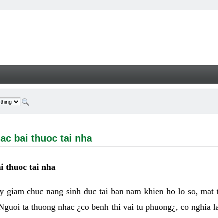
i thuoc tai nha - Welcome
ac bai thuoc tai nha
i thuoc tai nha
y giam chuc nang sinh duc tai ban nam khien ho lo so, mat 
Nguoi ta thuong nhac ¿co benh thi vai tu phuong¿, co nghia la