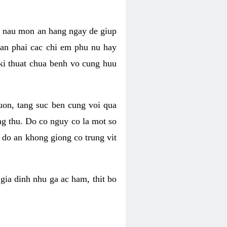
ng nau mon an hang ngay de giup
Can phai cac chi em phu nu hay
ki thuat chua benh vo cung huu
uon, tang suc ben cung voi qua
ng thu. Do co nguy co la mot so
c do an khong giong co trung vit
gia dinh nhu ga ac ham, thit bo