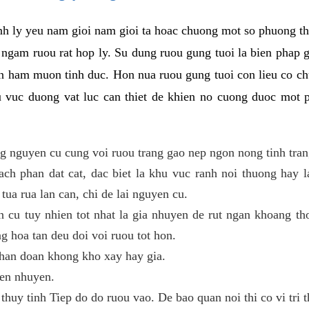
sinh ly yeu nam gioi nam gioi ta hoac chuong mot so phuong 
 ngam ruou rat hop ly. Su dung ruou gung tuoi la bien phap g
ien ham muon tinh duc. Hon nua ruou gung tuoi con lieu co c
hu vuc duong vat luc can thiet de khien no cuong duoc mot 
ng nguyen cu cung voi ruou trang gao nep ngon nong tinh tra
ch phan dat cat, dac biet la khu vuc ranh noi thuong hay l
tua rua lan can, chi de lai nguyen cu.
cu tuy nhien tot nhat la gia nhuyen de rut ngan khoang th
ng hoa tan deu doi voi ruou tot hon.
chan doan khong kho xay hay gia.
en nhuyen.
huy tinh Tiep do do ruou vao. De bao quan noi thi co vi tri 