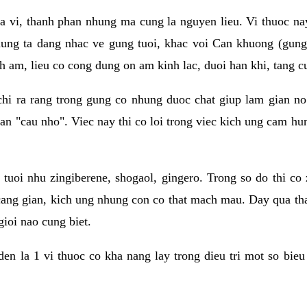
ia vi, thanh phan nhung ma cung la nguyen lieu. Vi thuoc n
hung ta dang nhac ve gung tuoi, khac voi Can khuong (gung
tinh am, lieu co cong dung on am kinh lac, duoi han khi, tang 
chi ra rang trong gung co nhung duoc chat giup lam gian no
han "cau nho". Viec nay thi co loi trong viec kich ung cam h
 tuoi nhu zingiberene, shogaol, gingero. Trong so do thi c
ang gian, kich ung nhung con co that mach mau. Day qua tha
ioi nao cung biet.
den la 1 vi thuoc co kha nang lay trong dieu tri mot so bieu