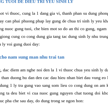
G TUOI DE DIEU TRI YEU SINH LY
ot vi thuoc, cung la 1 dang gia vi, thanh phan su dung pho
vay can phai phuong phap lay gung de chua tri sinh ly yeu kh
g nuoc gung tuoi, che bien mot so do an thi co gung, ngam 
giong cung co cong dung gia tang tac dung sinh ly nhu trun
h ly voi gung duoi day:
 cho nam sung man nhu trai tan
, dac diem am nghe noi den la 1 vi thuoc chua yeu sinh ly da
than duong hu dan den cac dau hieu nhan biet dau vung eo l
 dung 1 ly tra gung vao sang som lieu co cong dung on am k
ng ta deu biet vi cua nuoc gung nguyen chat tuong doi kh
huc pha che sau day, do dung trong se ngon hon: