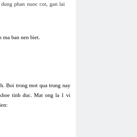
dung phan nuoc cot, gan lai
n ma ban nen biet.
nh. Boi trong mot qua trung nay
 khoe tinh duc. Mat ong la 1 vi
ien: