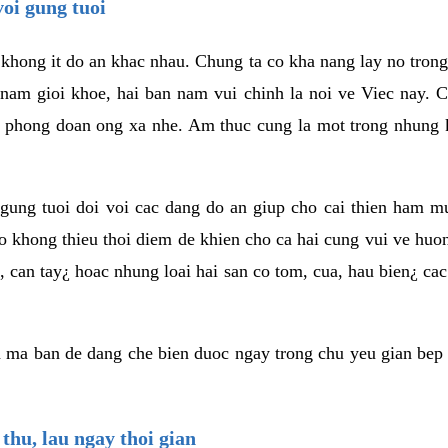
voi gung tuoi
g khong it do an khac nhau. Chung ta co kha nang lay no tro
 nam gioi khoe, hai ban nam vui chinh la noi ve Viec nay. 
an phong doan ong xa nhe. Am thuc cung la mot trong nhung 
 gung tuoi doi voi cac dang do an giup cho cai thien ham m
co khong thieu thoi diem de khien cho ca hai cung vui ve huo
ot, can tay¿ hoac nhung loai hai san co tom, cua, hau bien¿ ca
 ma ban de dang che bien duoc ngay trong chu yeu gian bep 
thu, lau ngay thoi gian