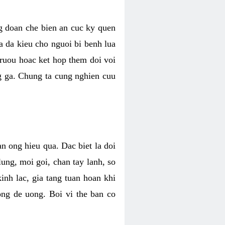
ng doan che bien an cuc ky quen
a da kieu cho nguoi bi benh lua
ruou hoac ket hop them doi voi
g ga. Chung ta cung nghien cuu
n ong hieu qua. Dac biet la doi
ung, moi goi, chan tay lanh, so
inh lac, gia tang tuan hoan khi
ong de uong. Boi vi the ban co