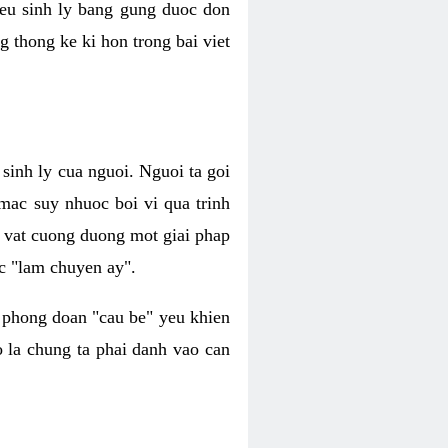
yeu sinh ly bang gung duoc don
g thong ke ki hon trong bai viet
 sinh ly cua nguoi. Nguoi ta goi
mac suy nhuoc boi vi qua trinh
 vat cuong duong mot giai phap
c "lam chuyen ay".
e phong doan "cau be" yeu khien
o la chung ta phai danh vao can