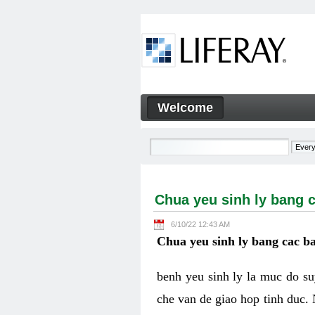
Skip to Content
Welcome
Chua yeu sinh ly bang cac ba
Navigation
Chua yeu sinh ly bang c
6/10/22 12:43 AM
Chua yeu sinh ly bang cac ba
benh yeu sinh ly la muc do su
che van de giao hop tinh duc. 