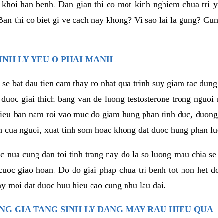
 khoi han benh. Dan gian thi co mot kinh nghiem chua tri 
Ban thi co biet gi ve cach nay khong? Vi sao lai la gung? Cun
INH LY YEU O PHAI MANH
0 se bat dau tien cam thay ro nhat qua trinh suy giam tac dung
uoc giai thich bang van de luong testosterone trong nguoi 
hieu ban nam roi vao muc do giam hung phan tinh duc, duong
h cua nguoi, xuat tinh som hoac khong dat duoc hung phan lu
 nua cung dan toi tinh trang nay do la so luong mau chia s
uoc giao hoan. Do do giai phap chua tri benh tot hon het d
y moi dat duoc huu hieu cao cung nhu lau dai.
NG GIA TANG SINH LY DANG MAY RAU HIEU QUA