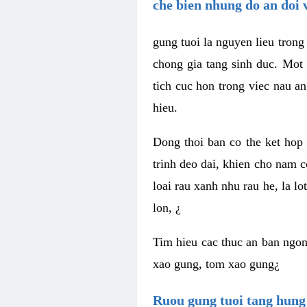
che bien nhung do an doi 
gung tuoi la nguyen lieu tron
chong gia tang sinh duc. Mot
tich cuc hon trong viec nau 
hieu.
Dong thoi ban co the ket hop
trinh deo dai, khien cho nam 
loai rau xanh nhu rau he, la l
lon, ¿
Tim hieu cac thuc an ban ngon
xao gung, tom xao gung¿
Ruou gung tuoi tang hung 