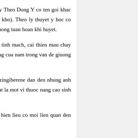
ay Theo Dong Y co ten goi khac
 kho). Theo ly thuyet y hoc co
cuong tuan hoan khi huyet.
 tinh mach, cai thien mau chay
ung cua nam trong van de giuong
o zingiberene dan den nhung anh
t la mot vi thuoc nang cao sinh
 hien lieu co moi lien quan den