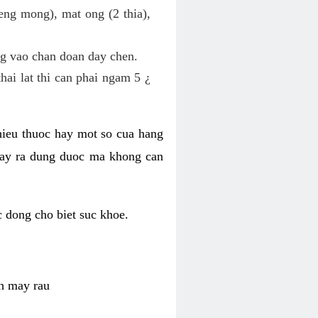
ieng mong), mat ong (2 thia),
ng vao chan doan day chen.
hai lat thi can phai ngam 5 ¿
 hieu thuoc hay mot so cua hang
 lay ra dung duoc ma khong can
c dong cho biet suc khoe.
nh may rau