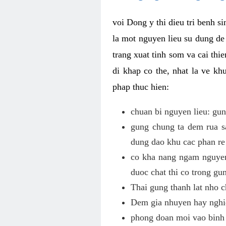
voi Dong y thi dieu tri benh 
la mot nguyen lieu su dung de
trang xuat tinh som va cai th
di khap co the, nhat la ve k
phap thuc hien:
chuan bi nguyen lieu: gu
gung chung ta dem rua sa
dung dao khu cac phan re 
co kha nang ngam nguyen 
duoc chat thi co trong gu
Thai gung thanh lat nho 
Dem gia nhuyen hay nghi
phong doan moi vao binh t