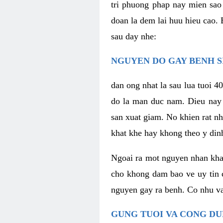
tri phuong phap nay mien sao
doan la dem lai huu hieu cao. 
sau day nhe:
NGUYEN DO GAY BENH S
dan ong nhat la sau lua tuoi 4
do la man duc nam. Dieu nay d
san xuat giam. No khien rat n
khat khe hay khong theo y din
Ngoai ra mot nguyen nhan khac
cho khong dam bao ve uy tin c
nguyen gay ra benh. Co nhu va
GUNG TUOI VA CONG DU