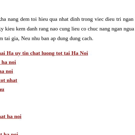
a nang dem toi hieu qua nhat dinh trong viec dieu tri ngan
ky kieu kem danh rang nao cung lieu co chuc nang ngan ngua 
am tai gia, Neu nhu ban ap dung dung cach.
 Ha uy tin chat luong tot tai Ha Noi
 ha noi
a noi
tot nhat
au
hat ha noi
t ha noi