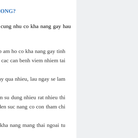
HONG?
i cung nhu co kha nang gay hau
p am ho co kha nang gay tinh
 cac can benh viem nhiem tai
y qua nhieu, lau ngay se lam
 su dung nhieu rat nhieu thi
den suc nang co con tham chi
kha nang mang thai ngoai tu