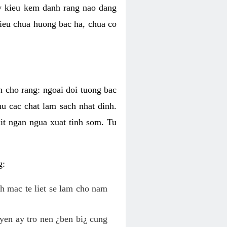
ky kieu kem danh rang nao dang
 kieu chua huong bac ha, chua co
h cho rang: ngoai doi tuong bac
hu cac chat lam sach nhat dinh.
it ngan ngua xuat tinh som. Tu
g:
nh mac te liet se lam cho nam
yen ay tro nen ¿ben bi¿ cung