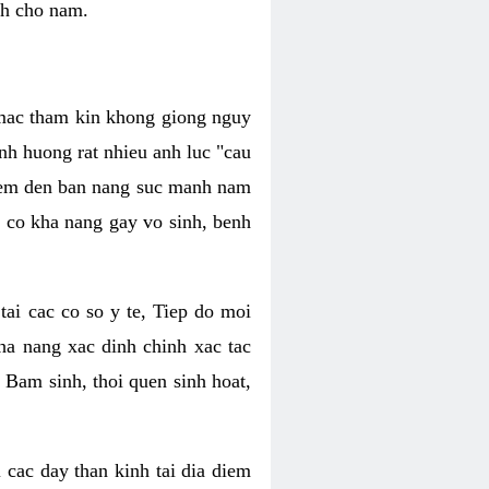
nh cho nam.
c mac tham kin khong giong nguy
nh huong rat nhieu anh luc "cau
hiem den ban nang suc manh nam
 co kha nang gay vo sinh, benh
tai cac co so y te, Tiep do moi
ha nang xac dinh chinh xac tac
 Bam sinh, thoi quen sinh hoat,
 cac day than kinh tai dia diem