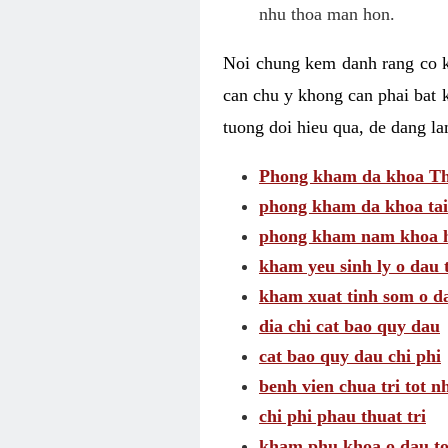
nhu thoa man hon.
Noi chung kem danh rang co kh
can chu y khong can phai bat 
tuong doi hieu qua, de dang l
Phong kham da khoa Thai
phong kham da khoa tai
phong kham nam khoa h
kham yeu sinh ly o dau 
kham xuat tinh som o d
dia chi cat bao quy dau
cat bao quy dau chi phi
benh vien chua tri tot n
chi phi phau thuat tri
kham phu khoa o dau to