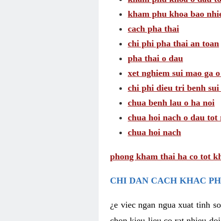
kham phu khoa bao nhie
cach pha thai
chi phi pha thai an toan
pha thai o dau
xet nghiem sui mao ga o
chi phi dieu tri benh su
chua benh lau o ha noi
chua hoi nach o dau tot
chua hoi nach
phong kham thai ha co tot k
CHI DAN CACH KHAC PH
¿e viec ngan ngua xuat tinh 
chon kieu lieu co rat nhieu do