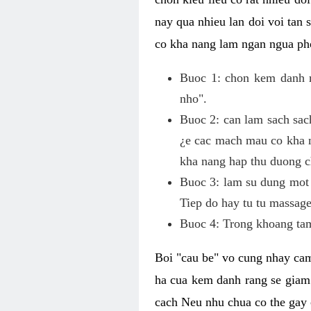
nay qua nhieu lan doi voi tan
co kha nang lam ngan ngua pho
Buoc 1: chon kem danh ra
nho".
Buoc 2: can lam sach sac
¿e cac mach mau co kha n
kha nang hap thu duong c
Buoc 3: lam su dung mot 
Tiep do hay tu tu massage
Buoc 4: Trong khoang tam
Boi "cau be" vo cung nhay cam
ha cua kem danh rang se giam
cach Neu nhu chua co the gay 