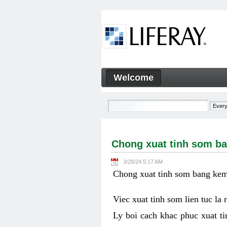
Skip to Content
Welcome
Chong xuat tinh som bang ke
Navigation
Chong xuat tinh som ba
3/28/24 5:17 AM
Chong xuat tinh som bang kem 
Viec xuat tinh som lien tuc la
Ly boi cach khac phuc xuat ti