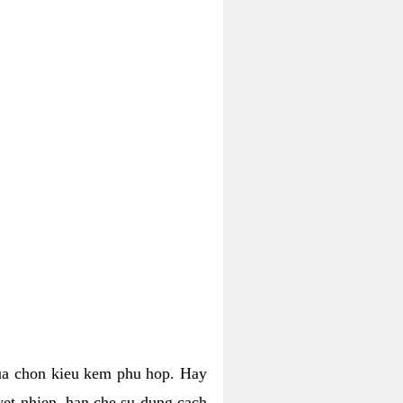
lua chon kieu kem phu hop. Hay
uyet nhien, han che su dung cach