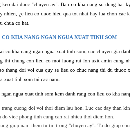
g keo dai duoc "chuyen ay". Ban co kha nang su dung bat 
uy nhien, ¿e lieu co duoc hieu qua tot nhat hay lua chon cac
u chua co hat.
 CO KHA NANG NGAN NGUA XUAT TINH SOM
lai co kha nang ngan ngua xuat tinh som, cac chuyen gia dan
g thi chung con lieu co mot luong rat lon axit amin cung n
 thang doi voi cua quy se lieu co chuc nang thi du thuoc x
a xuat tinh som tai cac nam.
 ngan ngua xuat tinh som kem danh rang con lieu co kha nan
 trang cuong doi voi thoi diem lau hon. Luc cac day than ki
 do viec phong tinh cung can rat nhieu thoi diem hon.
ng giup nam them tu tin trong "chuyen ay". Tu do giup chu