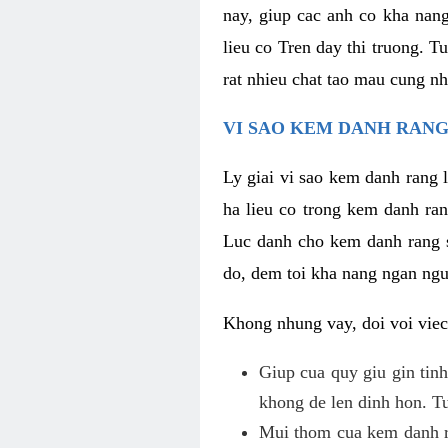
nay, giup cac anh co kha nan
lieu co Tren day thi truong. T
rat nhieu chat tao mau cung nh
VI SAO KEM DANH RANG
Ly giai vi sao kem danh rang 
ha lieu co trong kem danh ran
Luc danh cho kem danh rang so
do, dem toi kha nang ngan ngu
Khong nhung vay, doi voi viec
Giup cua quy giu gin tinh
khong de len dinh hon. Tu
Mui thom cua kem danh ra