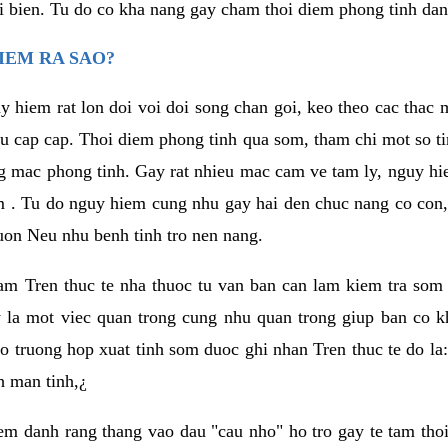
i bien. Tu do co kha nang gay cham thoi diem phong tinh da
IEM RA SAO?
y hiem rat lon doi voi doi song chan goi, keo theo cac tha
eu cap cap. Thoi diem phong tinh qua som, tham chi mot so ti
g mac phong tinh. Gay rat nhieu mac cam ve tam ly, nguy 
m . Tu do nguy hiem cung nhu gay hai den chuc nang co con,
on Neu nhu benh tinh tro nen nang.
 nam Tren thuc te nha thuoc tu van ban can lam kiem tra som 
y la mot viec quan trong cung nhu quan trong giup ban co k
o truong hop xuat tinh som duoc ghi nhan Tren thuc te do la:
h man tinh,¿
m danh rang thang vao dau "cau nho" ho tro gay te tam thoi