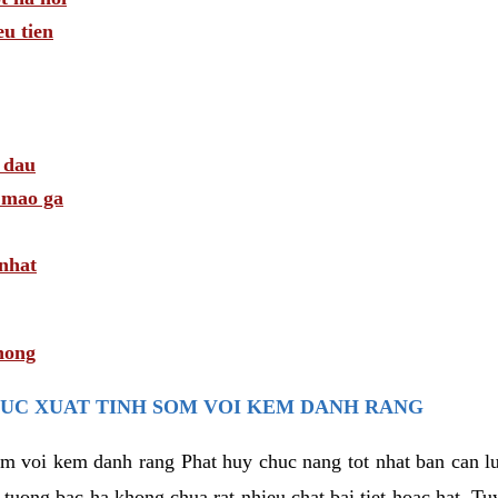
u tien
 dau
i mao ga
 nhat
hong
UC XUAT TINH SOM VOI KEM DANH RANG
som voi kem danh rang Phat huy chuc nang tot nhat ban can 
i tuong bac ha khong chua rat nhieu chat bai tiet hoac hat. T