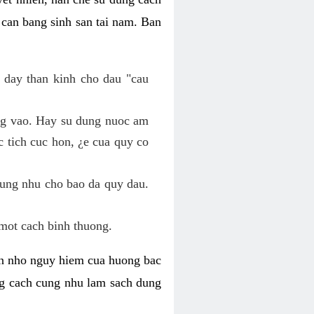
 can bang sinh san tai nam. Ban
 day than kinh cho dau "cau
ang vao. Hay su dung nuoc am
 tich cuc hon, ¿e cua quy co
cung nhu cho bao da quy dau.
mot cach binh thuong.
kin nho nguy hiem cua huong bac
ng cach cung nhu lam sach dung