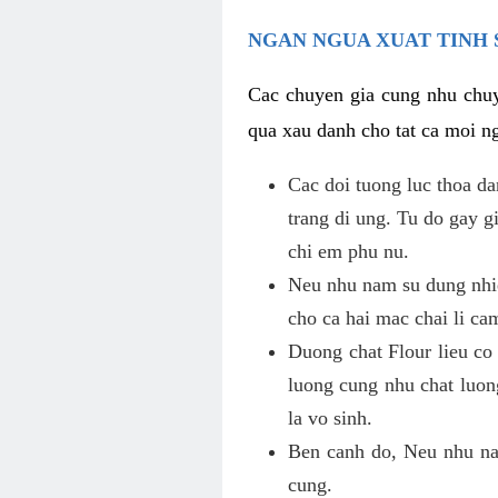
NGAN NGUA XUAT TINH 
Cac chuyen gia cung nhu chuy
qua xau danh cho tat ca moi ng
Cac doi tuong luc thoa d
trang di ung. Tu do gay 
chi em phu nu.
Neu nhu nam su dung nhie
cho ca hai mac chai li ca
Duong chat Flour lieu co
luong cung nhu chat luon
la vo sinh.
Ben canh do, Neu nhu nam
cung.