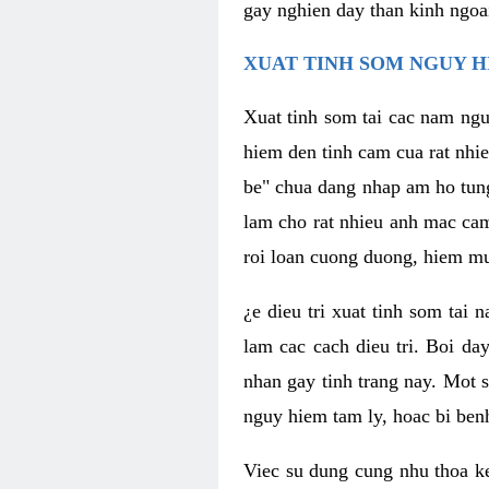
gay nghien day than kinh ngoa
XUAT TINH SOM NGUY H
Xuat tinh som tai cac nam ngu
hiem den tinh cam cua rat nhi
be" chua dang nhap am ho tun
lam cho rat nhieu anh mac ca
roi loan cuong duong, hiem mu
¿e dieu tri xuat tinh som tai
lam cac cach dieu tri. Boi da
nhan gay tinh trang nay. Mot s
nguy hiem tam ly, hoac bi ben
Viec su dung cung nhu thoa ke