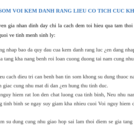
SOM VOI KEM DANH RANG LIEU CO TICH CUC K
en gia nhan dinh day chi la cach dem toi hieu qua tam tho
uoi ve tinh menh sinh ly:
ang nhap bao da quy dau cua kem danh rang luc ¿en dang nha
gia tang kha nang benh roi loan cuong duong tai nam cung nhu
u cach dieu tri can benh ban tin som khong su dung thuoc na
m giac cung nhu mat di dan ¿en hung thu tinh duc.
 nguy hiem rat lon den chat luong cua tinh binh, Neu nhu nam
g tinh binh se ngay suy giam kha nhieu cuoi Voi nguy hiem 
 su dung cung nhu giao hop sai lam thoi diem se gia tang 