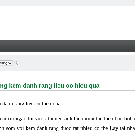
m danh rang lieu co hieu qua - Welcome
ng kem danh rang lieu co hieu qua
danh rang lieu co hieu qua
 mot tro ngai doi voi rat nhieu anh luc muon the hien ban linh
nh som voi kem danh rang duoc rat nhieu co the Lay tai nha