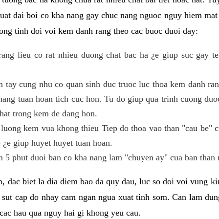
 suat dai boi co kha nang gay chuc nang nguoc nguy hiem mat
ng tinh doi voi kem danh rang theo cac buoc duoi day:
ng lieu co rat nhieu duong chat bac ha ¿e giup suc gay te
h tay cung nhu co quan sinh duc truoc luc thoa kem danh r
ang tuan hoan tich cuc hon. Tu do giup qua trinh cuong duoc
hat trong kem de dang hon.
luong kem vua khong thieu Tiep do thoa vao than "cau be" 
 ¿e giup huyet huyet tuan hoan.
 5 phut duoi ban co kha nang lam "chuyen ay" cua ban than 
, dac biet la dia diem bao da quy dau, luc so doi voi vung 
 sut cap do nhay cam ngan ngua xuat tinh som. Can lam du
cac hau qua nguy hai gi khong yeu cau.