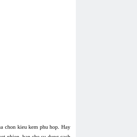
lua chon kieu kem phu hop. Hay
uyet nhien, han che su dung cach