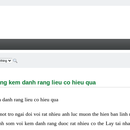
m danh rang lieu co hieu qua - Welcome
ng kem danh rang lieu co hieu qua
danh rang lieu co hieu qua
 mot tro ngai doi voi rat nhieu anh luc muon the hien ban linh
nh som voi kem danh rang duoc rat nhieu co the Lay tai nha