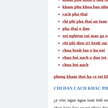
kham phu khoa bao nhie
cach pha thai
chi phi pha thai an toan
pha thai o dau
xet nghiem sui mao ga o
chi phi dieu tri benh su
chua benh lau o ha noi
chua hoi nach o dau tot
chua hoi nach
phong kham thai ha co tot k
CHI DAN CACH KHAC PH
¿e viec ngan ngua xuat tinh 
chon kieu lieu co rat nhieu do