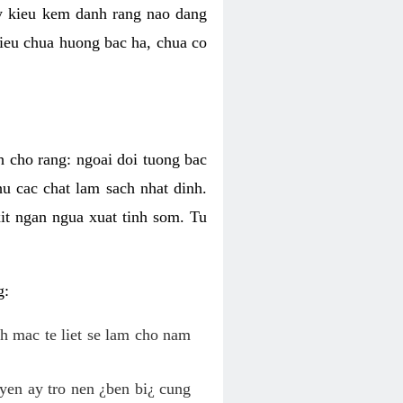
ky kieu kem danh rang nao dang
 kieu chua huong bac ha, chua co
h cho rang: ngoai doi tuong bac
hu cac chat lam sach nhat dinh.
it ngan ngua xuat tinh som. Tu
g:
nh mac te liet se lam cho nam
yen ay tro nen ¿ben bi¿ cung