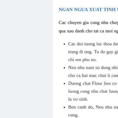
NGAN NGUA XUAT TINH 
Cac chuyen gia cung nhu chuy
qua xau danh cho tat ca moi ng
Cac doi tuong luc thoa d
trang di ung. Tu do gay 
chi em phu nu.
Neu nhu nam su dung nhie
cho ca hai mac chai li ca
Duong chat Flour lieu co
luong cung nhu chat luon
la vo sinh.
Ben canh do, Neu nhu nam
cung.