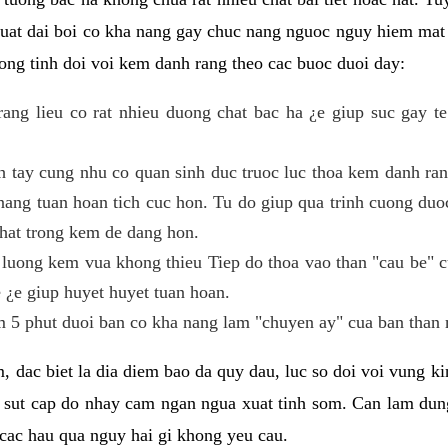
 suat dai boi co kha nang gay chuc nang nguoc nguy hiem mat
ng tinh doi voi kem danh rang theo cac buoc duoi day:
ng lieu co rat nhieu duong chat bac ha ¿e giup suc gay te
h tay cung nhu co quan sinh duc truoc luc thoa kem danh r
ang tuan hoan tich cuc hon. Tu do giup qua trinh cuong duoc
hat trong kem de dang hon.
luong kem vua khong thieu Tiep do thoa vao than "cau be" 
 ¿e giup huyet huyet tuan hoan.
 5 phut duoi ban co kha nang lam "chuyen ay" cua ban than 
, dac biet la dia diem bao da quy dau, luc so doi voi vung 
 sut cap do nhay cam ngan ngua xuat tinh som. Can lam du
cac hau qua nguy hai gi khong yeu cau.