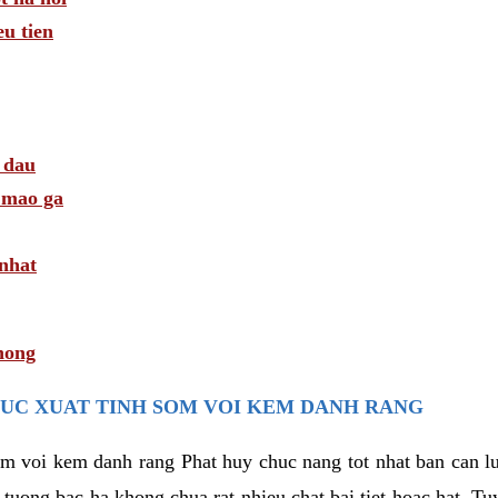
u tien
 dau
i mao ga
 nhat
hong
UC XUAT TINH SOM VOI KEM DANH RANG
som voi kem danh rang Phat huy chuc nang tot nhat ban can 
i tuong bac ha khong chua rat nhieu chat bai tiet hoac hat. T