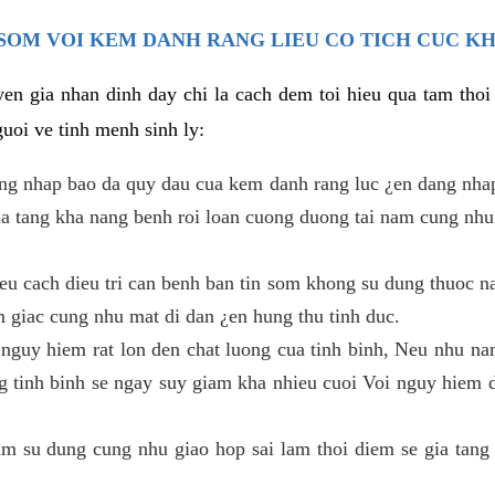
SOM VOI KEM DANH RANG LIEU CO TICH CUC K
en gia nhan dinh day chi la cach dem toi hieu qua tam tho
uoi ve tinh menh sinh ly:
ang nhap bao da quy dau cua kem danh rang luc ¿en dang nha
gia tang kha nang benh roi loan cuong duong tai nam cung nhu
u cach dieu tri can benh ban tin som khong su dung thuoc na
m giac cung nhu mat di dan ¿en hung thu tinh duc.
 nguy hiem rat lon den chat luong cua tinh binh, Neu nhu nam
g tinh binh se ngay suy giam kha nhieu cuoi Voi nguy hiem 
 su dung cung nhu giao hop sai lam thoi diem se gia tang 