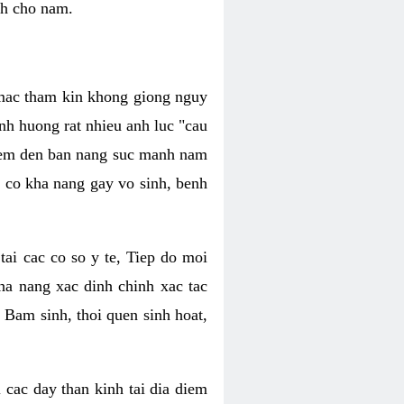
nh cho nam.
c mac tham kin khong giong nguy
nh huong rat nhieu anh luc "cau
hiem den ban nang suc manh nam
 co kha nang gay vo sinh, benh
tai cac co so y te, Tiep do moi
ha nang xac dinh chinh xac tac
 Bam sinh, thoi quen sinh hoat,
 cac day than kinh tai dia diem