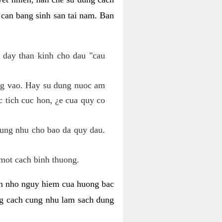
 can bang sinh san tai nam. Ban
 day than kinh cho dau "cau
ang vao. Hay su dung nuoc am
 tich cuc hon, ¿e cua quy co
cung nhu cho bao da quy dau.
mot cach binh thuong.
kin nho nguy hiem cua huong bac
ng cach cung nhu lam sach dung