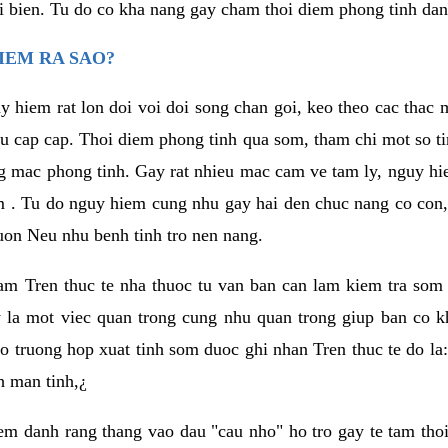
i bien. Tu do co kha nang gay cham thoi diem phong tinh da
IEM RA SAO?
y hiem rat lon doi voi doi song chan goi, keo theo cac tha
eu cap cap. Thoi diem phong tinh qua som, tham chi mot so ti
g mac phong tinh. Gay rat nhieu mac cam ve tam ly, nguy 
m . Tu do nguy hiem cung nhu gay hai den chuc nang co con,
on Neu nhu benh tinh tro nen nang.
 nam Tren thuc te nha thuoc tu van ban can lam kiem tra som 
y la mot viec quan trong cung nhu quan trong giup ban co k
o truong hop xuat tinh som duoc ghi nhan Tren thuc te do la:
h man tinh,¿
m danh rang thang vao dau "cau nho" ho tro gay te tam thoi