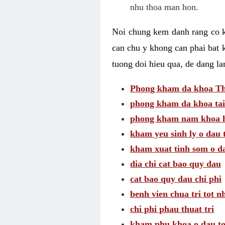
nhu thoa man hon.
Noi chung kem danh rang co kh
can chu y khong can phai bat 
tuong doi hieu qua, de dang l
Phong kham da khoa Thai
phong kham da khoa tai
phong kham nam khoa h
kham yeu sinh ly o dau 
kham xuat tinh som o d
dia chi cat bao quy dau
cat bao quy dau chi phi
benh vien chua tri tot n
chi phi phau thuat tri
kham phu khoa o dau to