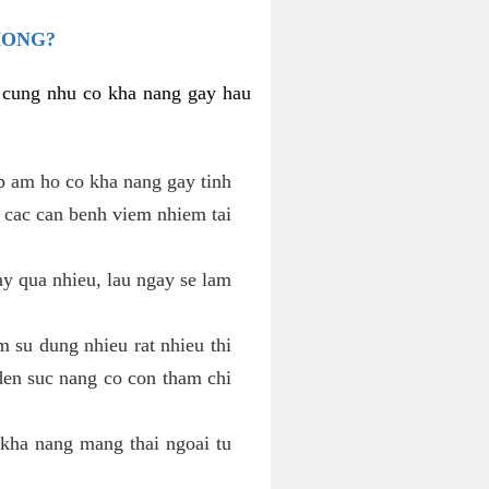
HONG?
i cung nhu co kha nang gay hau
p am ho co kha nang gay tinh
 cac can benh viem nhiem tai
y qua nhieu, lau ngay se lam
 su dung nhieu rat nhieu thi
den suc nang co con tham chi
kha nang mang thai ngoai tu