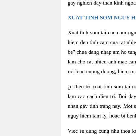
gay nghien day than kinh ngoa
XUAT TINH SOM NGUY H
Xuat tinh som tai cac nam ngu
hiem den tinh cam cua rat nhi
be" chua dang nhap am ho tun
lam cho rat nhieu anh mac ca
roi loan cuong duong, hiem mu
¿e dieu tri xuat tinh som tai
lam cac cach dieu tri. Boi da
nhan gay tinh trang nay. Mot s
nguy hiem tam ly, hoac bi ben
Viec su dung cung nhu thoa ke