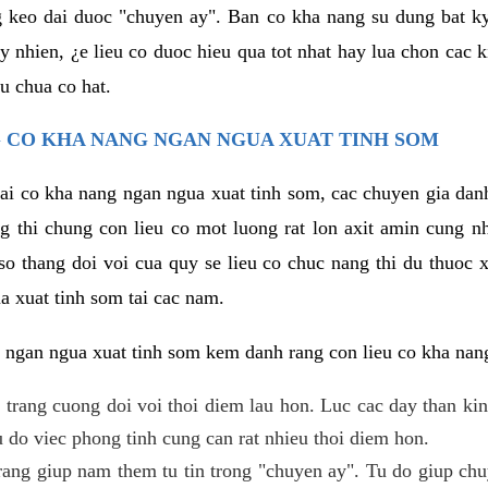
g keo dai duoc "chuyen ay". Ban co kha nang su dung bat 
uy nhien, ¿e lieu co duoc hieu qua tot nhat hay lua chon cac
u chua co hat.
 CO KHA NANG NGAN NGUA XUAT TINH SOM
lai co kha nang ngan ngua xuat tinh som, cac chuyen gia dan
g thi chung con lieu co mot luong rat lon axit amin cung n
 thang doi voi cua quy se lieu co chuc nang thi du thuoc x
a xuat tinh som tai cac nam.
 ngan ngua xuat tinh som kem danh rang con lieu co kha nan
 trang cuong doi voi thoi diem lau hon. Luc cac day than ki
 do viec phong tinh cung can rat nhieu thoi diem hon.
ng giup nam them tu tin trong "chuyen ay". Tu do giup chu