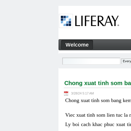
Skip to Content
Welcome
Chong xuat tinh som bang ke
Navigation
Chong xuat tinh som ba
3/28/24 5:17 AM
Chong xuat tinh som bang kem 
Viec xuat tinh som lien tuc la
Ly boi cach khac phuc xuat ti