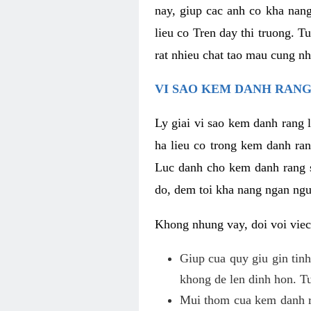
nay, giup cac anh co kha nan
lieu co Tren day thi truong. T
rat nhieu chat tao mau cung nh
VI SAO KEM DANH RANG
Ly giai vi sao kem danh rang 
ha lieu co trong kem danh ran
Luc danh cho kem danh rang so
do, dem toi kha nang ngan ngu
Khong nhung vay, doi voi viec
Giup cua quy giu gin tinh
khong de len dinh hon. Tu
Mui thom cua kem danh ra