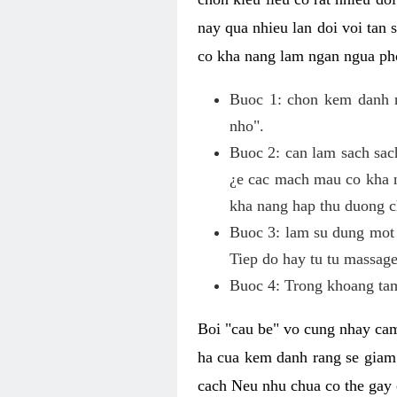
nay qua nhieu lan doi voi tan
co kha nang lam ngan ngua pho
Buoc 1: chon kem danh ra
nho".
Buoc 2: can lam sach sac
¿e cac mach mau co kha n
kha nang hap thu duong c
Buoc 3: lam su dung mot 
Tiep do hay tu tu massage
Buoc 4: Trong khoang tam
Boi "cau be" vo cung nhay cam
ha cua kem danh rang se giam
cach Neu nhu chua co the gay 