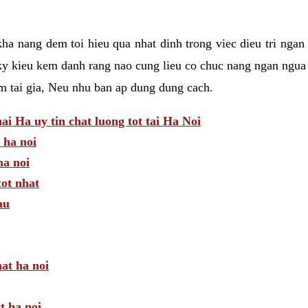
a nang dem toi hieu qua nhat dinh trong viec dieu tri ngan
ky kieu kem danh rang nao cung lieu co chuc nang ngan ngua 
am tai gia, Neu nhu ban ap dung dung cach.
 Ha uy tin chat luong tot tai Ha Noi
 ha noi
a noi
tot nhat
au
hat ha noi
t ha noi