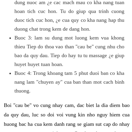
dung nuoc am ¿e cac mach mau co kha nang tuan
hoan tich cuc hon. Tu do giup qua trinh cuong
duoc tich cuc hon, ¿e cua quy co kha nang hap thu
duong chat trong kem de dang hon.
Buoc 3: lam su dung mot luong kem vua khong
thieu Tiep do thoa vao than "cau be" cung nhu cho
bao da quy dau. Tiep do hay tu tu massage ¿e giup
huyet huyet tuan hoan.
Buoc 4: Trong khoang tam 5 phut duoi ban co kha
nang lam "chuyen ay" cua ban than mot cach binh
thuong.
Boi "cau be" vo cung nhay cam, dac biet la dia diem bao
da quy dau, luc so doi voi vung kin nho nguy hiem cua
huong bac ha cua kem danh rang se giam sut cap do nhay