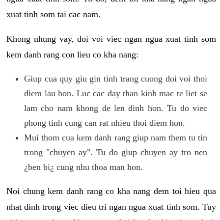
xuat tinh som tai cac nam.
Khong nhung vay, doi voi viec ngan ngua xuat tinh som
kem danh rang con lieu co kha nang:
Giup cua quy giu gin tinh trang cuong doi voi thoi
diem lau hon. Luc cac day than kinh mac te liet se
lam cho nam khong de len dinh hon. Tu do viec
phong tinh cung can rat nhieu thoi diem hon.
Mui thom cua kem danh rang giup nam them tu tin
trong "chuyen ay". Tu do giup chuyen ay tro nen
¿ben bi¿ cung nhu thoa man hon.
Noi chung kem danh rang co kha nang dem toi hieu qua
nhat dinh trong viec dieu tri ngan ngua xuat tinh som. Tuy