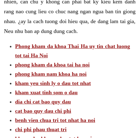
nhien, can chu y khong can phai bat ky kieu kem danh
rang nao cung lieu co chuc nang ngan ngua ban tin giong
nhau. ¿ay la cach tuong doi hieu qua, de dang lam tai gia,
Neu nhu ban ap dung dung cach.
Phong kham da khoa Thai Ha uy tin chat luong
tot tai Ha Noi
phong kham da khoa tai ha noi
phong kham nam khoa ha noi
kham yeu sinh ly o dau tot nhat
kham xuat tinh som o dau
dia chi cat bao quy dau
cat bao quy dau chi phi
benh vien chua tri tot nhat ha noi
chi phi phau thuat tri