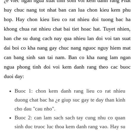
¿e viec ngan ngua xuat tinh som voi kem danh rang Phat
huy chuc nang tot nhat ban can lua chon kieu kem phu
hop. Hay chon kieu lieu co rat nhieu doi tuong bac ha
khong chua rat nhieu chat bai tiet hoac hat. Tuyet nhien,
han che su dung cach nay qua nhieu lan doi voi tan suat
dai boi co kha nang gay chuc nang nguoc nguy hiem mat
can bang sinh san tai nam. Ban co kha nang lam ngan
ngua phong tinh doi voi kem danh rang theo cac buoc
duoi day:
Buoc 1: chon kem danh rang lieu co rat nhieu
duong chat bac ha ¿e giup suc gay te day than kinh
cho dau "cau nho".
Buoc 2: can lam sach sach tay cung nhu co quan
sinh duc truoc luc thoa kem danh rang vao. Hay su