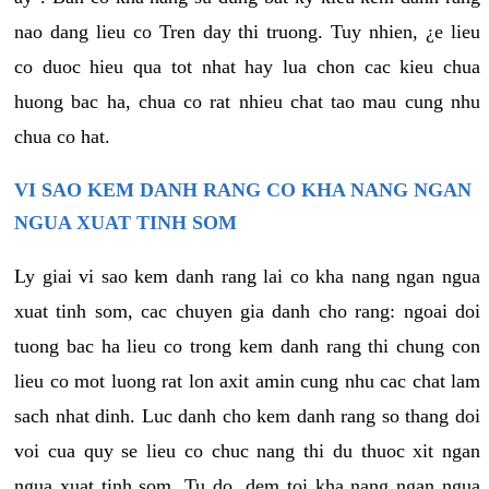
nao dang lieu co Tren day thi truong. Tuy nhien, ¿e lieu
co duoc hieu qua tot nhat hay lua chon cac kieu chua
huong bac ha, chua co rat nhieu chat tao mau cung nhu
chua co hat.
VI SAO KEM DANH RANG CO KHA NANG NGAN
NGUA XUAT TINH SOM
Ly giai vi sao kem danh rang lai co kha nang ngan ngua
xuat tinh som, cac chuyen gia danh cho rang: ngoai doi
tuong bac ha lieu co trong kem danh rang thi chung con
lieu co mot luong rat lon axit amin cung nhu cac chat lam
sach nhat dinh. Luc danh cho kem danh rang so thang doi
voi cua quy se lieu co chuc nang thi du thuoc xit ngan
ngua xuat tinh som. Tu do, dem toi kha nang ngan ngua