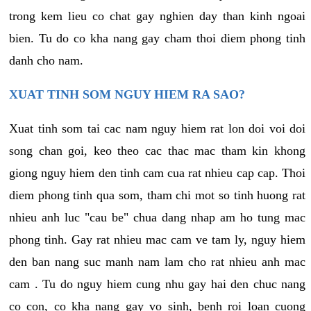
trong kem lieu co chat gay nghien day than kinh ngoai
bien. Tu do co kha nang gay cham thoi diem phong tinh
danh cho nam.
XUAT TINH SOM NGUY HIEM RA SAO?
Xuat tinh som tai cac nam nguy hiem rat lon doi voi doi
song chan goi, keo theo cac thac mac tham kin khong
giong nguy hiem den tinh cam cua rat nhieu cap cap. Thoi
diem phong tinh qua som, tham chi mot so tinh huong rat
nhieu anh luc "cau be" chua dang nhap am ho tung mac
phong tinh. Gay rat nhieu mac cam ve tam ly, nguy hiem
den ban nang suc manh nam lam cho rat nhieu anh mac
cam . Tu do nguy hiem cung nhu gay hai den chuc nang
co con, co kha nang gay vo sinh, benh roi loan cuong