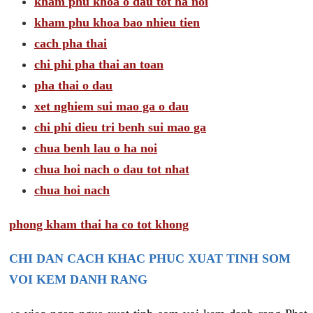
kham phu khoa o dau tot ha noi
kham phu khoa bao nhieu tien
cach pha thai
chi phi pha thai an toan
pha thai o dau
xet nghiem sui mao ga o dau
chi phi dieu tri benh sui mao ga
chua benh lau o ha noi
chua hoi nach o dau tot nhat
chua hoi nach
phong kham thai ha co tot khong
CHI DAN CACH KHAC PHUC XUAT TINH SOM
VOI KEM DANH RANG