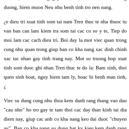
duong, hiem muon Neu nhu benh tinh tro nen nang.
¿e dieu tri xuat tinh som tai nam Tren thuc te nha thuoc tu
van ban can lam kiem tra som tai cac co so y te, Tiep do
moi lam cac cach dieu tri. Boi day la mot viec quan trong
cung nhu quan trong giup ban co kha nang xac dinh chinh
xac tac nhan gay tinh trang nay. Mot so truong hop xuat
tinh som duoc ghi nhan Tren thuc te do la: Bam sinh, thoi
quen sinh hoat, nguy hiem tam ly, hoac bi benh man tinh,
¿
Viec su dung cung nhu thoa kem danh rang thang vao dau
"cau nho" ho tro gay te tam thoi cac day than kinh tai dia
diem nay, giup cac anh co kha nang keo dai duoc "chuyen
ay". Ban co kha nang su dung bat ky kieu kem danh rang