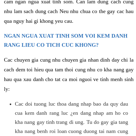
cam ngan ngua xuat tinh som. Can lam dung cach cung
nhu lam sach dung cach Neu nhu chua co the gay cac hau
qua nguy hai gi khong yeu cau.
NGAN NGUA XUAT TINH SOM VOI KEM DANH
RANG LIEU CO TICH CUC KHONG?
Cac chuyen gia cung nhu chuyen gia nhan dinh day chi la
cach dem toi hieu qua tam thoi cung nhu co kha nang gay
hau qua xau danh cho tat ca moi nguoi ve tinh menh sinh
ly:
Cac doi tuong luc thoa dang nhap bao da quy dau
cua kem danh rang luc ¿en dang nhap am ho co
kha nang gay tinh trang di ung. Tu do gay gia tang
kha nang benh roi loan cuong duong tai nam cung