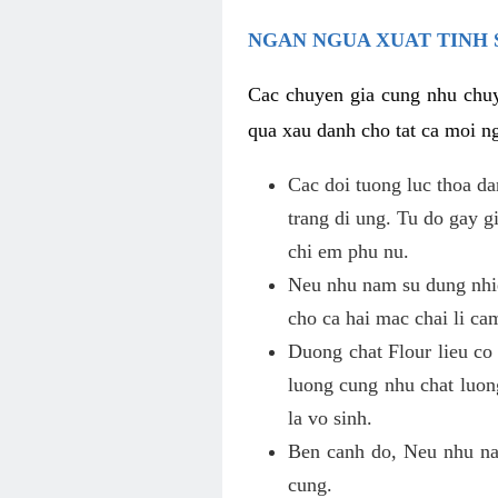
NGAN NGUA XUAT TINH 
Cac chuyen gia cung nhu chuy
qua xau danh cho tat ca moi ng
Cac doi tuong luc thoa d
trang di ung. Tu do gay 
chi em phu nu.
Neu nhu nam su dung nhie
cho ca hai mac chai li ca
Duong chat Flour lieu co
luong cung nhu chat luon
la vo sinh.
Ben canh do, Neu nhu nam
cung.