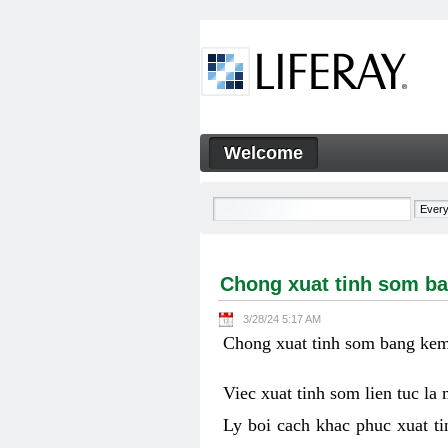
Skip to Content
Welcome
Chong xuat tinh som bang ke
Navigation
Chong xuat tinh som ba
3/28/24 5:17 AM
Chong xuat tinh som bang kem 
Viec xuat tinh som lien tuc la
Ly boi cach khac phuc xuat ti