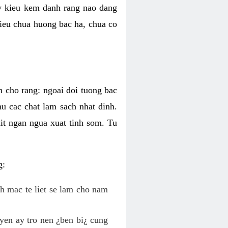
ky kieu kem danh rang nao dang
 kieu chua huong bac ha, chua co
h cho rang: ngoai doi tuong bac
hu cac chat lam sach nhat dinh.
it ngan ngua xuat tinh som. Tu
g:
nh mac te liet se lam cho nam
yen ay tro nen ¿ben bi¿ cung