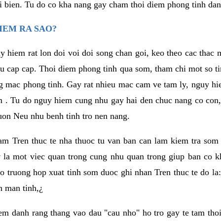
i bien. Tu do co kha nang gay cham thoi diem phong tinh da
IEM RA SAO?
y hiem rat lon doi voi doi song chan goi, keo theo cac tha
eu cap cap. Thoi diem phong tinh qua som, tham chi mot so ti
g mac phong tinh. Gay rat nhieu mac cam ve tam ly, nguy 
m . Tu do nguy hiem cung nhu gay hai den chuc nang co con,
on Neu nhu benh tinh tro nen nang.
 nam Tren thuc te nha thuoc tu van ban can lam kiem tra som 
y la mot viec quan trong cung nhu quan trong giup ban co k
o truong hop xuat tinh som duoc ghi nhan Tren thuc te do la:
h man tinh,¿
m danh rang thang vao dau "cau nho" ho tro gay te tam thoi