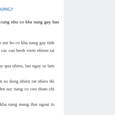
HONG?
i cung nhu co kha nang gay hau
p am ho co kha nang gay tinh
 cac can benh viem nhiem tai
y qua nhieu, lau ngay se lam
 su dung nhieu rat nhieu thi
den suc nang co con tham chi
kha nang mang thai ngoai tu