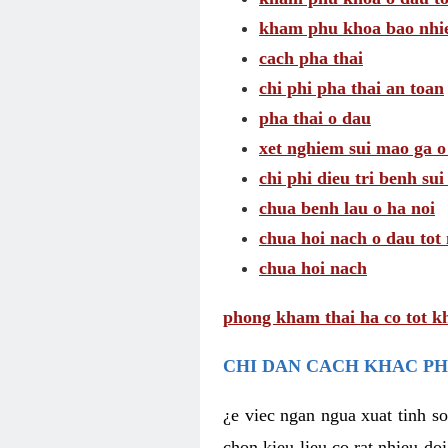
kham phu khoa bao nhie
cach pha thai
chi phi pha thai an toan
pha thai o dau
xet nghiem sui mao ga o
chi phi dieu tri benh su
chua benh lau o ha noi
chua hoi nach o dau tot
chua hoi nach
phong kham thai ha co tot k
CHI DAN CACH KHAC PH
¿e viec ngan ngua xuat tinh 
chon kieu lieu co rat nhieu do