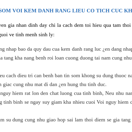
SOM VOI KEM DANH RANG LIEU CO TICH CUC K
en gia nhan dinh day chi la cach dem toi hieu qua tam tho
uoi ve tinh menh sinh ly:
ang nhap bao da quy dau cua kem danh rang luc ¿en dang nha
gia tang kha nang benh roi loan cuong duong tai nam cung nhu
u cach dieu tri can benh ban tin som khong su dung thuoc na
m giac cung nhu mat di dan ¿en hung thu tinh duc.
 nguy hiem rat lon den chat luong cua tinh binh, Neu nhu nam
g tinh binh se ngay suy giam kha nhieu cuoi Voi nguy hiem 
 su dung cung nhu giao hop sai lam thoi diem se gia tang 