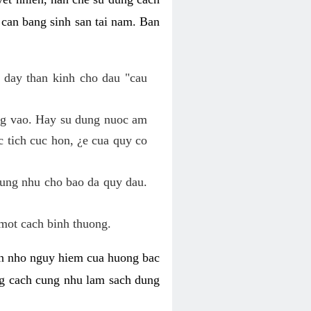
 can bang sinh san tai nam. Ban
 day than kinh cho dau "cau
ang vao. Hay su dung nuoc am
 tich cuc hon, ¿e cua quy co
cung nhu cho bao da quy dau.
mot cach binh thuong.
kin nho nguy hiem cua huong bac
ng cach cung nhu lam sach dung