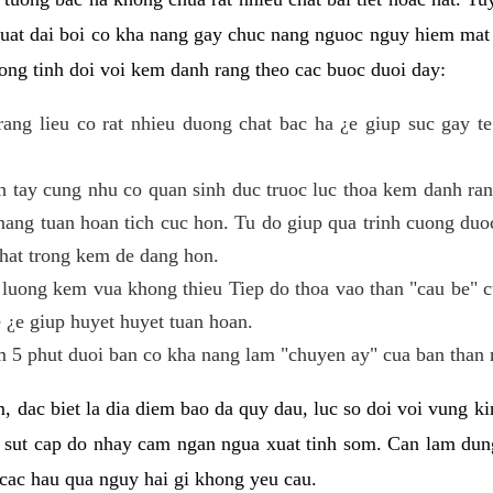
 suat dai boi co kha nang gay chuc nang nguoc nguy hiem mat
ng tinh doi voi kem danh rang theo cac buoc duoi day:
ng lieu co rat nhieu duong chat bac ha ¿e giup suc gay te
h tay cung nhu co quan sinh duc truoc luc thoa kem danh r
ang tuan hoan tich cuc hon. Tu do giup qua trinh cuong duoc
hat trong kem de dang hon.
luong kem vua khong thieu Tiep do thoa vao than "cau be" 
 ¿e giup huyet huyet tuan hoan.
 5 phut duoi ban co kha nang lam "chuyen ay" cua ban than 
, dac biet la dia diem bao da quy dau, luc so doi voi vung 
 sut cap do nhay cam ngan ngua xuat tinh som. Can lam du
cac hau qua nguy hai gi khong yeu cau.