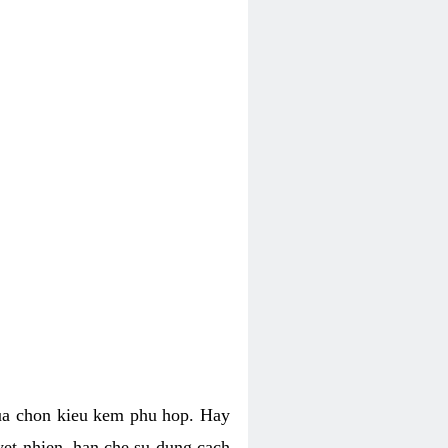
lua chon kieu kem phu hop. Hay
uyet nhien, han che su dung cach