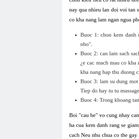
nay qua nhieu lan doi voi tan
co kha nang lam ngan ngua pho
Buoc 1: chon kem danh ra
nho".
Buoc 2: can lam sach sac
¿e cac mach mau co kha n
kha nang hap thu duong c
Buoc 3: lam su dung mot 
Tiep do hay tu tu massage
Buoc 4: Trong khoang tam
Boi "cau be" vo cung nhay cam
ha cua kem danh rang se giam
cach Neu nhu chua co the gay 