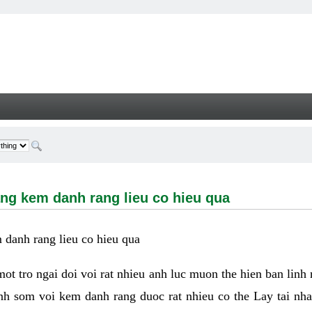
m danh rang lieu co hieu qua - Welcome
ng kem danh rang lieu co hieu qua
danh rang lieu co hieu qua
 mot tro ngai doi voi rat nhieu anh luc muon the hien ban linh
nh som voi kem danh rang duoc rat nhieu co the Lay tai nha