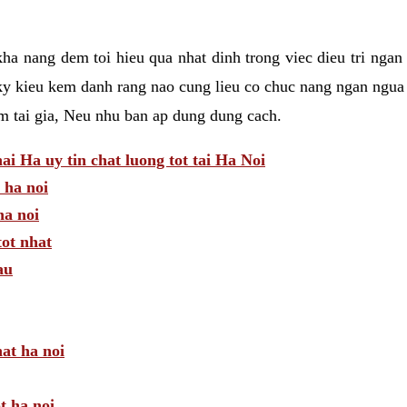
a nang dem toi hieu qua nhat dinh trong viec dieu tri ngan
ky kieu kem danh rang nao cung lieu co chuc nang ngan ngua 
am tai gia, Neu nhu ban ap dung dung cach.
 Ha uy tin chat luong tot tai Ha Noi
 ha noi
a noi
tot nhat
au
hat ha noi
t ha noi