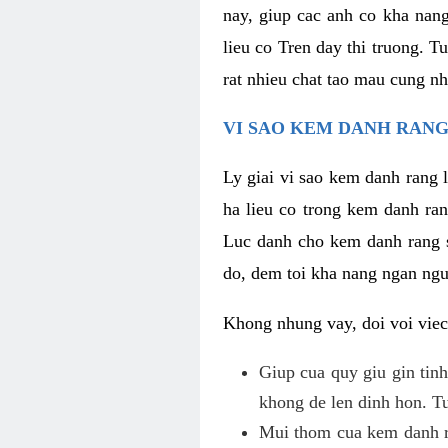
nay, giup cac anh co kha nan
lieu co Tren day thi truong. T
rat nhieu chat tao mau cung nh
VI SAO KEM DANH RANG
Ly giai vi sao kem danh rang 
ha lieu co trong kem danh ran
Luc danh cho kem danh rang so
do, dem toi kha nang ngan ngu
Khong nhung vay, doi voi viec
Giup cua quy giu gin tinh
khong de len dinh hon. Tu
Mui thom cua kem danh ra