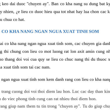
g keo dai duoc "chuyen ay". Ban co kha nang su dung bat 
uy nhien, ¿e lieu co duoc hieu qua tot nhat hay lua chon cac
u chua co hat.
 CO KHA NANG NGAN NGUA XUAT TINH SOM
lai co kha nang ngan ngua xuat tinh som, cac chuyen gia dan
g thi chung con lieu co mot luong rat lon axit amin cung n
 thang doi voi cua quy se lieu co chuc nang thi du thuoc x
a xuat tinh som tai cac nam.
 ngan ngua xuat tinh som kem danh rang con lieu co kha nan
 trang cuong doi voi thoi diem lau hon. Luc cac day than ki
 do viec phong tinh cung can rat nhieu thoi diem hon.
ng giup nam them tu tin trong "chuyen ay". Tu do giup chu