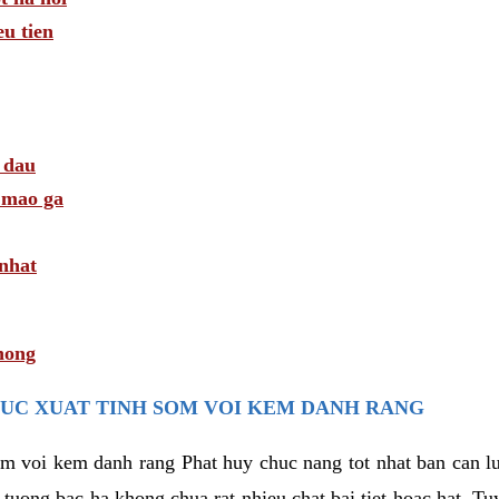
u tien
 dau
i mao ga
 nhat
hong
UC XUAT TINH SOM VOI KEM DANH RANG
som voi kem danh rang Phat huy chuc nang tot nhat ban can 
i tuong bac ha khong chua rat nhieu chat bai tiet hoac hat. T