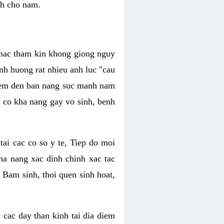
nh cho nam.
c mac tham kin khong giong nguy
nh huong rat nhieu anh luc "cau
hiem den ban nang suc manh nam
 co kha nang gay vo sinh, benh
tai cac co so y te, Tiep do moi
ha nang xac dinh chinh xac tac
 Bam sinh, thoi quen sinh hoat,
 cac day than kinh tai dia diem