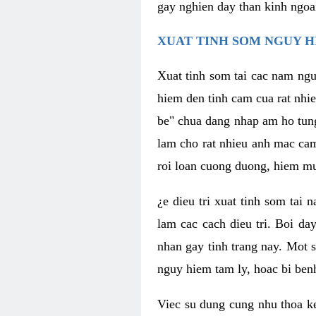
gay nghien day than kinh ngoa
XUAT TINH SOM NGUY H
Xuat tinh som tai cac nam ngu
hiem den tinh cam cua rat nhi
be" chua dang nhap am ho tun
lam cho rat nhieu anh mac ca
roi loan cuong duong, hiem mu
¿e dieu tri xuat tinh som tai
lam cac cach dieu tri. Boi da
nhan gay tinh trang nay. Mot s
nguy hiem tam ly, hoac bi ben
Viec su dung cung nhu thoa ke