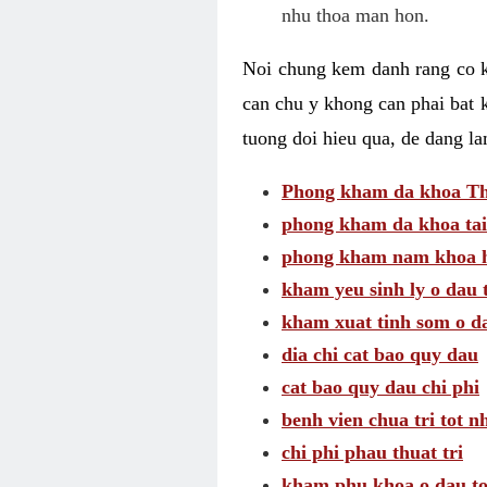
nhu thoa man hon.
Noi chung kem danh rang co kh
can chu y khong can phai bat 
tuong doi hieu qua, de dang l
Phong kham da khoa Thai
phong kham da khoa tai
phong kham nam khoa h
kham yeu sinh ly o dau 
kham xuat tinh som o d
dia chi cat bao quy dau
cat bao quy dau chi phi
benh vien chua tri tot n
chi phi phau thuat tri
kham phu khoa o dau to