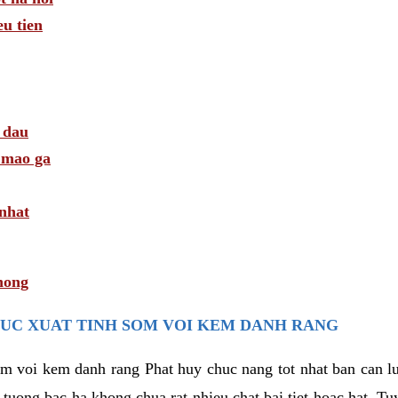
u tien
 dau
i mao ga
 nhat
hong
UC XUAT TINH SOM VOI KEM DANH RANG
som voi kem danh rang Phat huy chuc nang tot nhat ban can 
i tuong bac ha khong chua rat nhieu chat bai tiet hoac hat. T