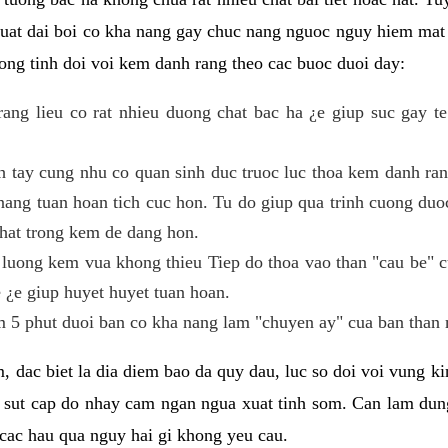
 suat dai boi co kha nang gay chuc nang nguoc nguy hiem mat
ng tinh doi voi kem danh rang theo cac buoc duoi day:
ng lieu co rat nhieu duong chat bac ha ¿e giup suc gay te
h tay cung nhu co quan sinh duc truoc luc thoa kem danh r
ang tuan hoan tich cuc hon. Tu do giup qua trinh cuong duoc
hat trong kem de dang hon.
luong kem vua khong thieu Tiep do thoa vao than "cau be" 
 ¿e giup huyet huyet tuan hoan.
 5 phut duoi ban co kha nang lam "chuyen ay" cua ban than 
, dac biet la dia diem bao da quy dau, luc so doi voi vung 
 sut cap do nhay cam ngan ngua xuat tinh som. Can lam du
cac hau qua nguy hai gi khong yeu cau.