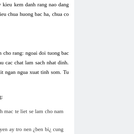
ky kieu kem danh rang nao dang
 kieu chua huong bac ha, chua co
h cho rang: ngoai doi tuong bac
hu cac chat lam sach nhat dinh.
it ngan ngua xuat tinh som. Tu
g:
nh mac te liet se lam cho nam
yen ay tro nen ¿ben bi¿ cung