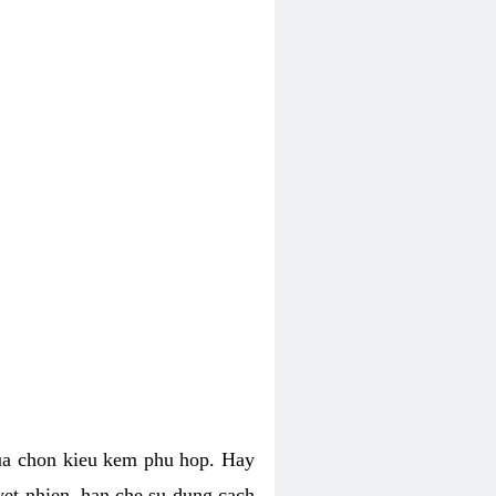
lua chon kieu kem phu hop. Hay
uyet nhien, han che su dung cach