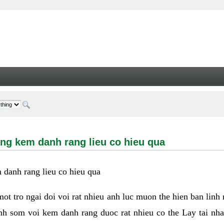
m danh rang lieu co hieu qua - Welcome
ng kem danh rang lieu co hieu qua
danh rang lieu co hieu qua
 mot tro ngai doi voi rat nhieu anh luc muon the hien ban linh
nh som voi kem danh rang duoc rat nhieu co the Lay tai nha