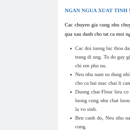
NGAN NGUA XUAT TINH 
Cac chuyen gia cung nhu chuy
qua xau danh cho tat ca moi ng
Cac doi tuong luc thoa d
trang di ung. Tu do gay 
chi em phu nu.
Neu nhu nam su dung nhie
cho ca hai mac chai li ca
Duong chat Flour lieu co
luong cung nhu chat luon
la vo sinh.
Ben canh do, Neu nhu nam
cung.