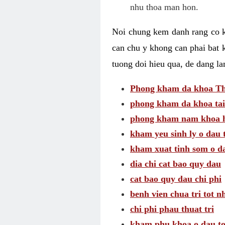
nhu thoa man hon.
Noi chung kem danh rang co kh
can chu y khong can phai bat 
tuong doi hieu qua, de dang l
Phong kham da khoa Thai
phong kham da khoa tai
phong kham nam khoa h
kham yeu sinh ly o dau 
kham xuat tinh som o d
dia chi cat bao quy dau
cat bao quy dau chi phi
benh vien chua tri tot n
chi phi phau thuat tri
kham phu khoa o dau to