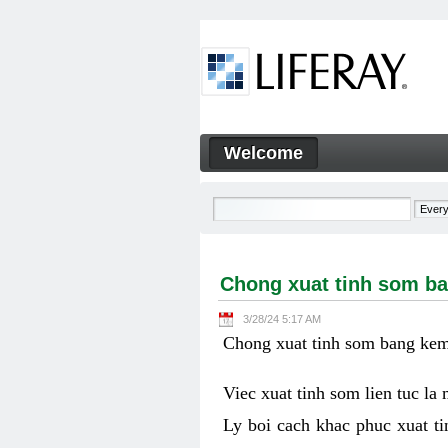
Skip to Content
Welcome
Chong xuat tinh som bang ke
Navigation
Chong xuat tinh som ba
3/28/24 5:17 AM
Chong xuat tinh som bang kem 
Viec xuat tinh som lien tuc la
Ly boi cach khac phuc xuat ti