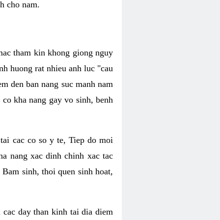
nh cho nam.
c mac tham kin khong giong nguy
nh huong rat nhieu anh luc "cau
hiem den ban nang suc manh nam
 co kha nang gay vo sinh, benh
tai cac co so y te, Tiep do moi
ha nang xac dinh chinh xac tac
 Bam sinh, thoi quen sinh hoat,
 cac day than kinh tai dia diem