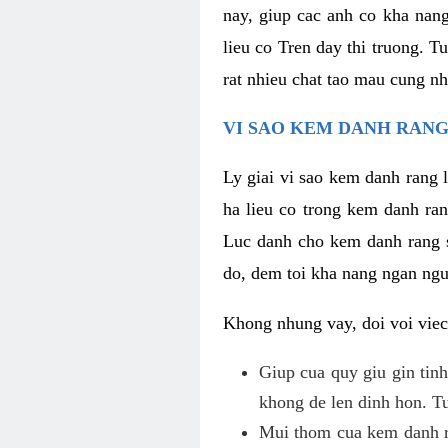
nay, giup cac anh co kha nan
lieu co Tren day thi truong. T
rat nhieu chat tao mau cung nh
VI SAO KEM DANH RANG
Ly giai vi sao kem danh rang 
ha lieu co trong kem danh ran
Luc danh cho kem danh rang so
do, dem toi kha nang ngan ngu
Khong nhung vay, doi voi viec
Giup cua quy giu gin tinh
khong de len dinh hon. Tu
Mui thom cua kem danh ra