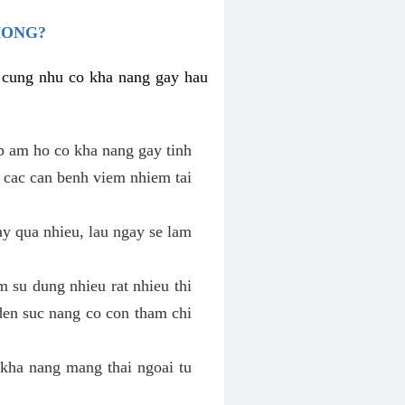
HONG?
i cung nhu co kha nang gay hau
p am ho co kha nang gay tinh
 cac can benh viem nhiem tai
y qua nhieu, lau ngay se lam
 su dung nhieu rat nhieu thi
den suc nang co con tham chi
kha nang mang thai ngoai tu