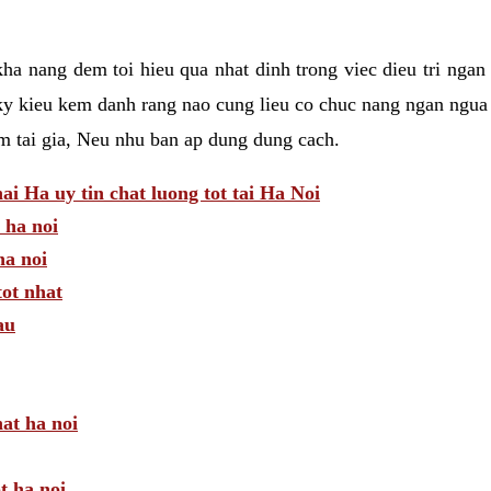
a nang dem toi hieu qua nhat dinh trong viec dieu tri ngan
ky kieu kem danh rang nao cung lieu co chuc nang ngan ngua 
am tai gia, Neu nhu ban ap dung dung cach.
 Ha uy tin chat luong tot tai Ha Noi
 ha noi
a noi
tot nhat
au
hat ha noi
t ha noi