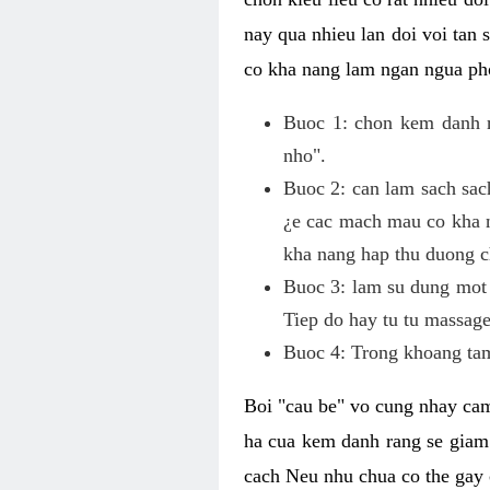
nay qua nhieu lan doi voi tan
co kha nang lam ngan ngua pho
Buoc 1: chon kem danh ra
nho".
Buoc 2: can lam sach sac
¿e cac mach mau co kha n
kha nang hap thu duong c
Buoc 3: lam su dung mot 
Tiep do hay tu tu massage
Buoc 4: Trong khoang tam
Boi "cau be" vo cung nhay cam
ha cua kem danh rang se giam
cach Neu nhu chua co the gay 