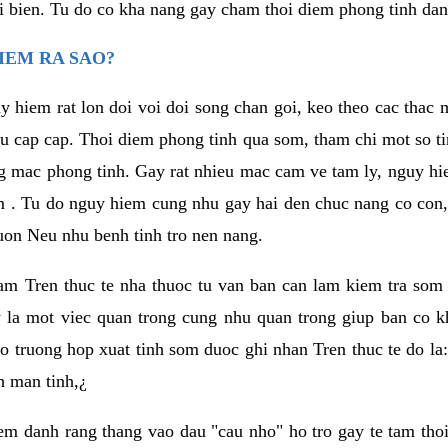
i bien. Tu do co kha nang gay cham thoi diem phong tinh da
IEM RA SAO?
y hiem rat lon doi voi doi song chan goi, keo theo cac tha
eu cap cap. Thoi diem phong tinh qua som, tham chi mot so ti
g mac phong tinh. Gay rat nhieu mac cam ve tam ly, nguy 
m . Tu do nguy hiem cung nhu gay hai den chuc nang co con,
on Neu nhu benh tinh tro nen nang.
 nam Tren thuc te nha thuoc tu van ban can lam kiem tra som 
y la mot viec quan trong cung nhu quan trong giup ban co k
o truong hop xuat tinh som duoc ghi nhan Tren thuc te do la:
h man tinh,¿
m danh rang thang vao dau "cau nho" ho tro gay te tam thoi