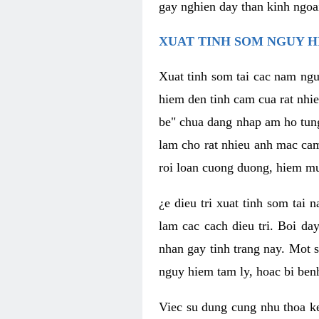
gay nghien day than kinh ngoa
XUAT TINH SOM NGUY H
Xuat tinh som tai cac nam ngu
hiem den tinh cam cua rat nhi
be" chua dang nhap am ho tun
lam cho rat nhieu anh mac ca
roi loan cuong duong, hiem mu
¿e dieu tri xuat tinh som tai
lam cac cach dieu tri. Boi da
nhan gay tinh trang nay. Mot s
nguy hiem tam ly, hoac bi ben
Viec su dung cung nhu thoa ke