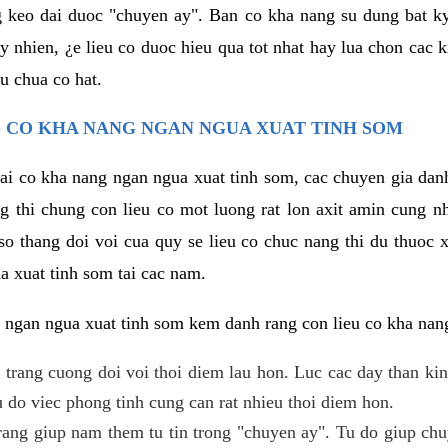
g keo dai duoc "chuyen ay". Ban co kha nang su dung bat 
uy nhien, ¿e lieu co duoc hieu qua tot nhat hay lua chon cac
u chua co hat.
 CO KHA NANG NGAN NGUA XUAT TINH SOM
lai co kha nang ngan ngua xuat tinh som, cac chuyen gia dan
g thi chung con lieu co mot luong rat lon axit amin cung n
 thang doi voi cua quy se lieu co chuc nang thi du thuoc x
a xuat tinh som tai cac nam.
 ngan ngua xuat tinh som kem danh rang con lieu co kha nan
 trang cuong doi voi thoi diem lau hon. Luc cac day than ki
 do viec phong tinh cung can rat nhieu thoi diem hon.
ng giup nam them tu tin trong "chuyen ay". Tu do giup chu