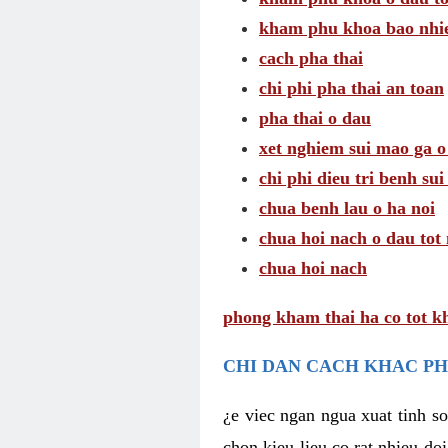
kham phu khoa bao nhie
cach pha thai
chi phi pha thai an toan
pha thai o dau
xet nghiem sui mao ga o
chi phi dieu tri benh su
chua benh lau o ha noi
chua hoi nach o dau tot
chua hoi nach
phong kham thai ha co tot k
CHI DAN CACH KHAC PH
¿e viec ngan ngua xuat tinh 
chon kieu lieu co rat nhieu do