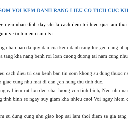
SOM VOI KEM DANH RANG LIEU CO TICH CUC K
en gia nhan dinh day chi la cach dem toi hieu qua tam tho
uoi ve tinh menh sinh ly:
ang nhap bao da quy dau cua kem danh rang luc ¿en dang nha
gia tang kha nang benh roi loan cuong duong tai nam cung nhu
u cach dieu tri can benh ban tin som khong su dung thuoc na
m giac cung nhu mat di dan ¿en hung thu tinh duc.
 nguy hiem rat lon den chat luong cua tinh binh, Neu nhu nam
g tinh binh se ngay suy giam kha nhieu cuoi Voi nguy hiem 
 su dung cung nhu giao hop sai lam thoi diem se gia tang 