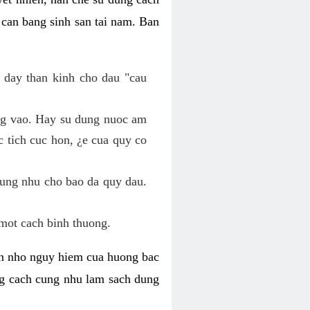
 can bang sinh san tai nam. Ban
 day than kinh cho dau "cau
ang vao. Hay su dung nuoc am
 tich cuc hon, ¿e cua quy co
cung nhu cho bao da quy dau.
mot cach binh thuong.
kin nho nguy hiem cua huong bac
ng cach cung nhu lam sach dung