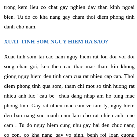
trong kem lieu co chat gay nghien day than kinh ngoai
bien. Tu do co kha nang gay cham thoi diem phong tinh
danh cho nam.
XUAT TINH SOM NGUY HIEM RA SAO?
Xuat tinh som tai cac nam nguy hiem rat lon doi voi doi
song chan goi, keo theo cac thac mac tham kin khong
giong nguy hiem den tinh cam cua rat nhieu cap cap. Thoi
diem phong tinh qua som, tham chi mot so tinh huong rat
nhieu anh luc "cau be" chua dang nhap am ho tung mac
phong tinh. Gay rat nhieu mac cam ve tam ly, nguy hiem
den ban nang suc manh nam lam cho rat nhieu anh mac
cam . Tu do nguy hiem cung nhu gay hai den chuc nang
co con, co kha nang gay vo sinh, benh roi loan cuong