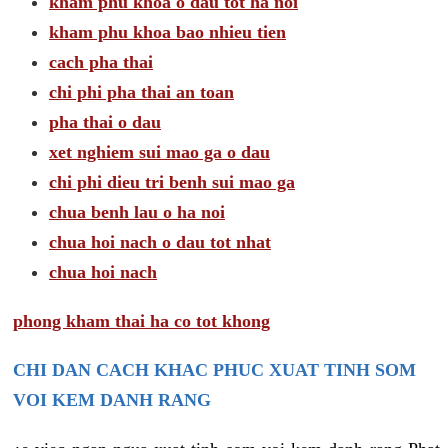
kham phu khoa o dau tot ha noi
kham phu khoa bao nhieu tien
cach pha thai
chi phi pha thai an toan
pha thai o dau
xet nghiem sui mao ga o dau
chi phi dieu tri benh sui mao ga
chua benh lau o ha noi
chua hoi nach o dau tot nhat
chua hoi nach
phong kham thai ha co tot khong
CHI DAN CACH KHAC PHUC XUAT TINH SOM
VOI KEM DANH RANG