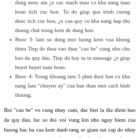
dung nuoc am ¿e cac mach mau co kha nang tuan
hoan tich cuc hon. Tu do giup qua trinh cuong
duoc tich cuc hon, ¿e cua quy co kha nang hap thu
duong chat trong kem de dang hon.
Buoc 3: lam su dung mot luong kem vua khong
thieu Tiep do thoa vao than "cau be" cung nhu cho
bao da quy dau. Tiep do hay tu tu massage ¿e giup
huyet huyet tuan hoan.
Buoc 4: Trong khoang tam 5 phut duoi ban co kha
nang lam "chuyen ay" cua ban than mot cach binh
thuong.
Boi "cau be" vo cung nhay cam, dac biet la dia diem bao
da quy dau, luc so doi voi vung kin nho nguy hiem cua
huong bac ha cua kem danh rang se giam sut cap do nhay