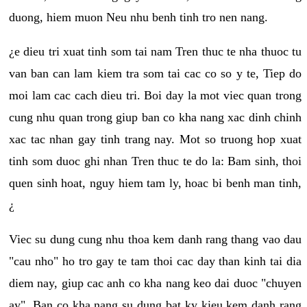
duong, hiem muon Neu nhu benh tinh tro nen nang.
¿e dieu tri xuat tinh som tai nam Tren thuc te nha thuoc tu
van ban can lam kiem tra som tai cac co so y te, Tiep do
moi lam cac cach dieu tri. Boi day la mot viec quan trong
cung nhu quan trong giup ban co kha nang xac dinh chinh
xac tac nhan gay tinh trang nay. Mot so truong hop xuat
tinh som duoc ghi nhan Tren thuc te do la: Bam sinh, thoi
quen sinh hoat, nguy hiem tam ly, hoac bi benh man tinh,
¿
Viec su dung cung nhu thoa kem danh rang thang vao dau
"cau nho" ho tro gay te tam thoi cac day than kinh tai dia
diem nay, giup cac anh co kha nang keo dai duoc "chuyen
ay". Ban co kha nang su dung bat ky kieu kem danh rang