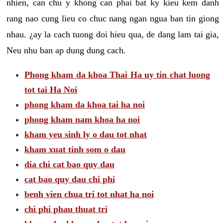
nhien, can chu y khong can phai bat ky kieu kem danh
rang nao cung lieu co chuc nang ngan ngua ban tin giong
nhau. ¿ay la cach tuong doi hieu qua, de dang lam tai gia,
Neu nhu ban ap dung dung cach.
Phong kham da khoa Thai Ha uy tin chat luong
tot tai Ha Noi
phong kham da khoa tai ha noi
phong kham nam khoa ha noi
kham yeu sinh ly o dau tot nhat
kham xuat tinh som o dau
dia chi cat bao quy dau
cat bao quy dau chi phi
benh vien chua tri tot nhat ha noi
chi phi phau thuat tri