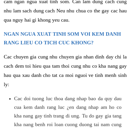
cam ngan ngua xuat tinh som. Can lam dung cach cung
nhu lam sach dung cach Neu nhu chua co the gay cac hau
qua nguy hai gi khong yeu cau.
NGAN NGUA XUAT TINH SOM VOI KEM DANH
RANG LIEU CO TICH CUC KHONG?
Cac chuyen gia cung nhu chuyen gia nhan dinh day chi la
cach dem toi hieu qua tam thoi cung nhu co kha nang gay
hau qua xau danh cho tat ca moi nguoi ve tinh menh sinh
ly:
Cac doi tuong luc thoa dang nhap bao da quy dau
cua kem danh rang luc ¿en dang nhap am ho co
kha nang gay tinh trang di ung. Tu do gay gia tang
kha nang benh roi loan cuong duong tai nam cung