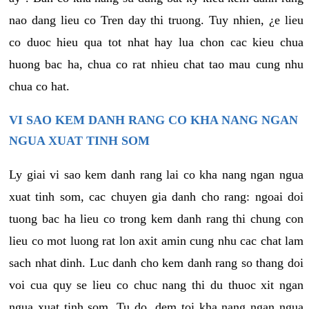
nao dang lieu co Tren day thi truong. Tuy nhien, ¿e lieu
co duoc hieu qua tot nhat hay lua chon cac kieu chua
huong bac ha, chua co rat nhieu chat tao mau cung nhu
chua co hat.
VI SAO KEM DANH RANG CO KHA NANG NGAN
NGUA XUAT TINH SOM
Ly giai vi sao kem danh rang lai co kha nang ngan ngua
xuat tinh som, cac chuyen gia danh cho rang: ngoai doi
tuong bac ha lieu co trong kem danh rang thi chung con
lieu co mot luong rat lon axit amin cung nhu cac chat lam
sach nhat dinh. Luc danh cho kem danh rang so thang doi
voi cua quy se lieu co chuc nang thi du thuoc xit ngan
ngua xuat tinh som. Tu do, dem toi kha nang ngan ngua