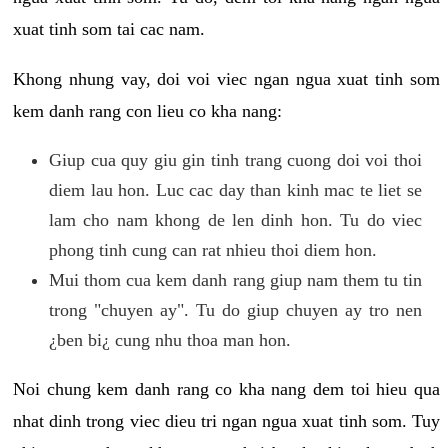
xuat tinh som tai cac nam.
Khong nhung vay, doi voi viec ngan ngua xuat tinh som
kem danh rang con lieu co kha nang:
Giup cua quy giu gin tinh trang cuong doi voi thoi
diem lau hon. Luc cac day than kinh mac te liet se
lam cho nam khong de len dinh hon. Tu do viec
phong tinh cung can rat nhieu thoi diem hon.
Mui thom cua kem danh rang giup nam them tu tin
trong "chuyen ay". Tu do giup chuyen ay tro nen
¿ben bi¿ cung nhu thoa man hon.
Noi chung kem danh rang co kha nang dem toi hieu qua
nhat dinh trong viec dieu tri ngan ngua xuat tinh som. Tuy