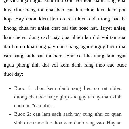
¿e viec ngan ngua xuat tinh som voi kem danh rang Phat
huy chuc nang tot nhat ban can lua chon kieu kem phu
hop. Hay chon kieu lieu co rat nhieu doi tuong bac ha
khong chua rat nhieu chat bai tiet hoac hat. Tuyet nhien,
han che su dung cach nay qua nhieu lan doi voi tan suat
dai boi co kha nang gay chuc nang nguoc nguy hiem mat
can bang sinh san tai nam. Ban co kha nang lam ngan
ngua phong tinh doi voi kem danh rang theo cac buoc
duoi day:
Buoc 1: chon kem danh rang lieu co rat nhieu
duong chat bac ha ¿e giup suc gay te day than kinh
cho dau "cau nho".
Buoc 2: can lam sach sach tay cung nhu co quan
sinh duc truoc luc thoa kem danh rang vao. Hay su