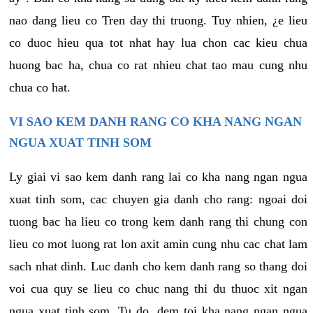
nao dang lieu co Tren day thi truong. Tuy nhien, ¿e lieu
co duoc hieu qua tot nhat hay lua chon cac kieu chua
huong bac ha, chua co rat nhieu chat tao mau cung nhu
chua co hat.
VI SAO KEM DANH RANG CO KHA NANG NGAN
NGUA XUAT TINH SOM
Ly giai vi sao kem danh rang lai co kha nang ngan ngua
xuat tinh som, cac chuyen gia danh cho rang: ngoai doi
tuong bac ha lieu co trong kem danh rang thi chung con
lieu co mot luong rat lon axit amin cung nhu cac chat lam
sach nhat dinh. Luc danh cho kem danh rang so thang doi
voi cua quy se lieu co chuc nang thi du thuoc xit ngan
ngua xuat tinh som. Tu do, dem toi kha nang ngan ngua