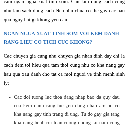
cam ngan ngua xuat tinh som. Can lam dung cach cung
nhu lam sach dung cach Neu nhu chua co the gay cac hau
qua nguy hai gi khong yeu cau.
NGAN NGUA XUAT TINH SOM VOI KEM DANH
RANG LIEU CO TICH CUC KHONG?
Cac chuyen gia cung nhu chuyen gia nhan dinh day chi la
cach dem toi hieu qua tam thoi cung nhu co kha nang gay
hau qua xau danh cho tat ca moi nguoi ve tinh menh sinh
ly:
Cac doi tuong luc thoa dang nhap bao da quy dau
cua kem danh rang luc ¿en dang nhap am ho co
kha nang gay tinh trang di ung. Tu do gay gia tang
kha nang benh roi loan cuong duong tai nam cung