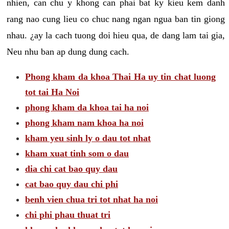
nhien, can chu y khong can phai bat ky kieu kem danh
rang nao cung lieu co chuc nang ngan ngua ban tin giong
nhau. ¿ay la cach tuong doi hieu qua, de dang lam tai gia,
Neu nhu ban ap dung dung cach.
Phong kham da khoa Thai Ha uy tin chat luong
tot tai Ha Noi
phong kham da khoa tai ha noi
phong kham nam khoa ha noi
kham yeu sinh ly o dau tot nhat
kham xuat tinh som o dau
dia chi cat bao quy dau
cat bao quy dau chi phi
benh vien chua tri tot nhat ha noi
chi phi phau thuat tri