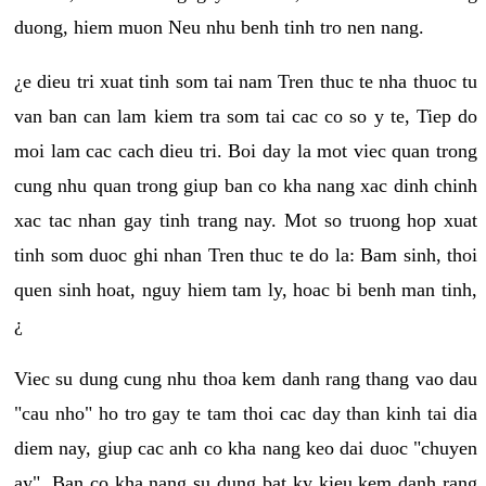
duong, hiem muon Neu nhu benh tinh tro nen nang.
¿e dieu tri xuat tinh som tai nam Tren thuc te nha thuoc tu
van ban can lam kiem tra som tai cac co so y te, Tiep do
moi lam cac cach dieu tri. Boi day la mot viec quan trong
cung nhu quan trong giup ban co kha nang xac dinh chinh
xac tac nhan gay tinh trang nay. Mot so truong hop xuat
tinh som duoc ghi nhan Tren thuc te do la: Bam sinh, thoi
quen sinh hoat, nguy hiem tam ly, hoac bi benh man tinh,
¿
Viec su dung cung nhu thoa kem danh rang thang vao dau
"cau nho" ho tro gay te tam thoi cac day than kinh tai dia
diem nay, giup cac anh co kha nang keo dai duoc "chuyen
ay". Ban co kha nang su dung bat ky kieu kem danh rang