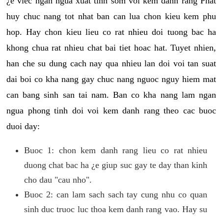
¿e viec ngan ngua xuat tinh som voi kem danh rang Phat
huy chuc nang tot nhat ban can lua chon kieu kem phu
hop. Hay chon kieu lieu co rat nhieu doi tuong bac ha
khong chua rat nhieu chat bai tiet hoac hat. Tuyet nhien,
han che su dung cach nay qua nhieu lan doi voi tan suat
dai boi co kha nang gay chuc nang nguoc nguy hiem mat
can bang sinh san tai nam. Ban co kha nang lam ngan
ngua phong tinh doi voi kem danh rang theo cac buoc
duoi day:
Buoc 1: chon kem danh rang lieu co rat nhieu
duong chat bac ha ¿e giup suc gay te day than kinh
cho dau "cau nho".
Buoc 2: can lam sach sach tay cung nhu co quan
sinh duc truoc luc thoa kem danh rang vao. Hay su