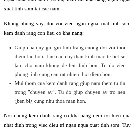
xuat tinh som tai cac nam.
Khong nhung vay, doi voi viec ngan ngua xuat tinh som
kem danh rang con lieu co kha nang:
Giup cua quy giu gin tinh trang cuong doi voi thoi
diem lau hon. Luc cac day than kinh mac te liet se
lam cho nam khong de len dinh hon. Tu do viec
phong tinh cung can rat nhieu thoi diem hon.
Mui thom cua kem danh rang giup nam them tu tin
trong "chuyen ay". Tu do giup chuyen ay tro nen
¿ben bi¿ cung nhu thoa man hon.
Noi chung kem danh rang co kha nang dem toi hieu qua
nhat dinh trong viec dieu tri ngan ngua xuat tinh som. Tuy