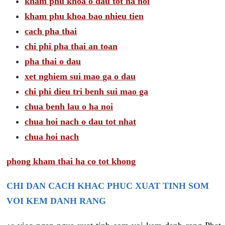
kham phu khoa o dau tot ha noi
kham phu khoa bao nhieu tien
cach pha thai
chi phi pha thai an toan
pha thai o dau
xet nghiem sui mao ga o dau
chi phi dieu tri benh sui mao ga
chua benh lau o ha noi
chua hoi nach o dau tot nhat
chua hoi nach
phong kham thai ha co tot khong
CHI DAN CACH KHAC PHUC XUAT TINH SOM
VOI KEM DANH RANG