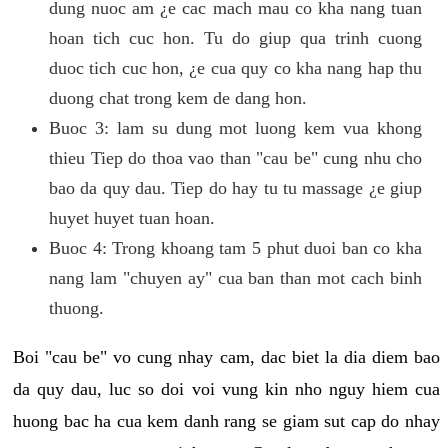
dung nuoc am ¿e cac mach mau co kha nang tuan
hoan tich cuc hon. Tu do giup qua trinh cuong
duoc tich cuc hon, ¿e cua quy co kha nang hap thu
duong chat trong kem de dang hon.
Buoc 3: lam su dung mot luong kem vua khong
thieu Tiep do thoa vao than "cau be" cung nhu cho
bao da quy dau. Tiep do hay tu tu massage ¿e giup
huyet huyet tuan hoan.
Buoc 4: Trong khoang tam 5 phut duoi ban co kha
nang lam "chuyen ay" cua ban than mot cach binh
thuong.
Boi "cau be" vo cung nhay cam, dac biet la dia diem bao
da quy dau, luc so doi voi vung kin nho nguy hiem cua
huong bac ha cua kem danh rang se giam sut cap do nhay