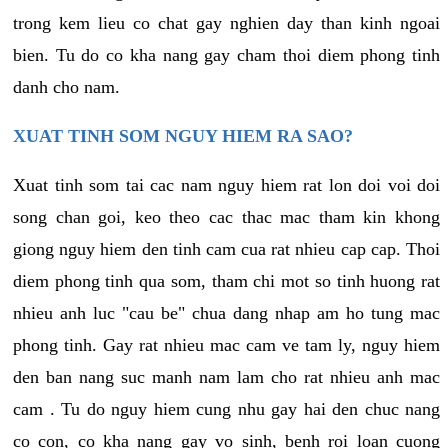
trong kem lieu co chat gay nghien day than kinh ngoai
bien. Tu do co kha nang gay cham thoi diem phong tinh
danh cho nam.
XUAT TINH SOM NGUY HIEM RA SAO?
Xuat tinh som tai cac nam nguy hiem rat lon doi voi doi
song chan goi, keo theo cac thac mac tham kin khong
giong nguy hiem den tinh cam cua rat nhieu cap cap. Thoi
diem phong tinh qua som, tham chi mot so tinh huong rat
nhieu anh luc "cau be" chua dang nhap am ho tung mac
phong tinh. Gay rat nhieu mac cam ve tam ly, nguy hiem
den ban nang suc manh nam lam cho rat nhieu anh mac
cam . Tu do nguy hiem cung nhu gay hai den chuc nang
co con, co kha nang gay vo sinh, benh roi loan cuong