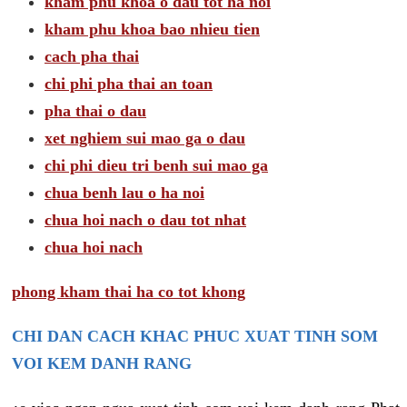
kham phu khoa o dau tot ha noi
kham phu khoa bao nhieu tien
cach pha thai
chi phi pha thai an toan
pha thai o dau
xet nghiem sui mao ga o dau
chi phi dieu tri benh sui mao ga
chua benh lau o ha noi
chua hoi nach o dau tot nhat
chua hoi nach
phong kham thai ha co tot khong
CHI DAN CACH KHAC PHUC XUAT TINH SOM
VOI KEM DANH RANG