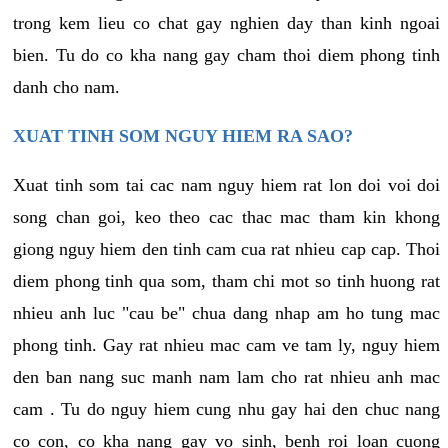
trong kem lieu co chat gay nghien day than kinh ngoai
bien. Tu do co kha nang gay cham thoi diem phong tinh
danh cho nam.
XUAT TINH SOM NGUY HIEM RA SAO?
Xuat tinh som tai cac nam nguy hiem rat lon doi voi doi
song chan goi, keo theo cac thac mac tham kin khong
giong nguy hiem den tinh cam cua rat nhieu cap cap. Thoi
diem phong tinh qua som, tham chi mot so tinh huong rat
nhieu anh luc "cau be" chua dang nhap am ho tung mac
phong tinh. Gay rat nhieu mac cam ve tam ly, nguy hiem
den ban nang suc manh nam lam cho rat nhieu anh mac
cam . Tu do nguy hiem cung nhu gay hai den chuc nang
co con, co kha nang gay vo sinh, benh roi loan cuong