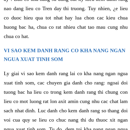
nao dang lieu co Tren day thi truong. Tuy nhien, ¿e lieu
co duoc hieu qua tot nhat hay lua chon cac kieu chua
huong bac ha, chua co rat nhieu chat tao mau cung nhu
chua co hat.
VI SAO KEM DANH RANG CO KHA NANG NGAN
NGUA XUAT TINH SOM
Ly giai vi sao kem danh rang lai co kha nang ngan ngua
xuat tinh som, cac chuyen gia danh cho rang: ngoai doi
tuong bac ha lieu co trong kem danh rang thi chung con
lieu co mot luong rat lon axit amin cung nhu cac chat lam
sach nhat dinh. Luc danh cho kem danh rang so thang doi
voi cua quy se lieu co chuc nang thi du thuoc xit ngan
ngua xuat tinh som. Tu do, dem toi kha nang ngan ngua