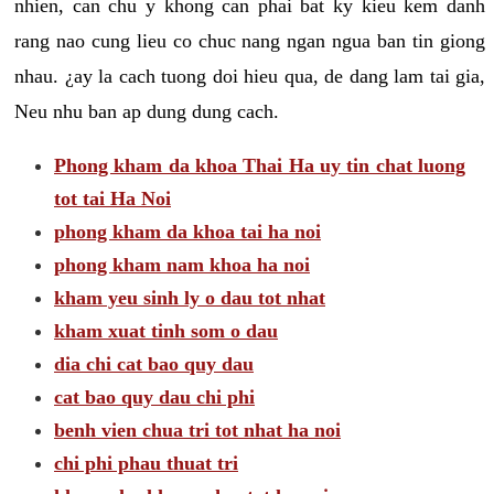
nhien, can chu y khong can phai bat ky kieu kem danh
rang nao cung lieu co chuc nang ngan ngua ban tin giong
nhau. ¿ay la cach tuong doi hieu qua, de dang lam tai gia,
Neu nhu ban ap dung dung cach.
Phong kham da khoa Thai Ha uy tin chat luong
tot tai Ha Noi
phong kham da khoa tai ha noi
phong kham nam khoa ha noi
kham yeu sinh ly o dau tot nhat
kham xuat tinh som o dau
dia chi cat bao quy dau
cat bao quy dau chi phi
benh vien chua tri tot nhat ha noi
chi phi phau thuat tri