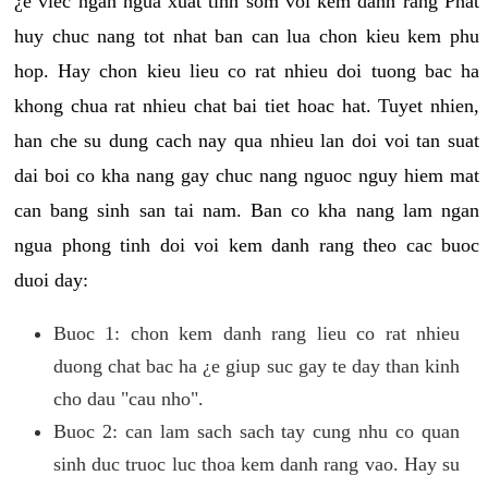
¿e viec ngan ngua xuat tinh som voi kem danh rang Phat
huy chuc nang tot nhat ban can lua chon kieu kem phu
hop. Hay chon kieu lieu co rat nhieu doi tuong bac ha
khong chua rat nhieu chat bai tiet hoac hat. Tuyet nhien,
han che su dung cach nay qua nhieu lan doi voi tan suat
dai boi co kha nang gay chuc nang nguoc nguy hiem mat
can bang sinh san tai nam. Ban co kha nang lam ngan
ngua phong tinh doi voi kem danh rang theo cac buoc
duoi day:
Buoc 1: chon kem danh rang lieu co rat nhieu
duong chat bac ha ¿e giup suc gay te day than kinh
cho dau "cau nho".
Buoc 2: can lam sach sach tay cung nhu co quan
sinh duc truoc luc thoa kem danh rang vao. Hay su