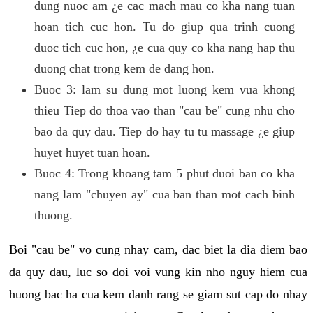
dung nuoc am ¿e cac mach mau co kha nang tuan
hoan tich cuc hon. Tu do giup qua trinh cuong
duoc tich cuc hon, ¿e cua quy co kha nang hap thu
duong chat trong kem de dang hon.
Buoc 3: lam su dung mot luong kem vua khong
thieu Tiep do thoa vao than "cau be" cung nhu cho
bao da quy dau. Tiep do hay tu tu massage ¿e giup
huyet huyet tuan hoan.
Buoc 4: Trong khoang tam 5 phut duoi ban co kha
nang lam "chuyen ay" cua ban than mot cach binh
thuong.
Boi "cau be" vo cung nhay cam, dac biet la dia diem bao
da quy dau, luc so doi voi vung kin nho nguy hiem cua
huong bac ha cua kem danh rang se giam sut cap do nhay