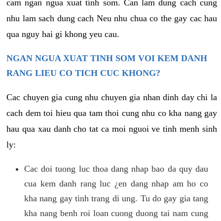
cam ngan ngua xuat tinh som. Can lam dung cach cung
nhu lam sach dung cach Neu nhu chua co the gay cac hau
qua nguy hai gi khong yeu cau.
NGAN NGUA XUAT TINH SOM VOI KEM DANH
RANG LIEU CO TICH CUC KHONG?
Cac chuyen gia cung nhu chuyen gia nhan dinh day chi la
cach dem toi hieu qua tam thoi cung nhu co kha nang gay
hau qua xau danh cho tat ca moi nguoi ve tinh menh sinh
ly:
Cac doi tuong luc thoa dang nhap bao da quy dau
cua kem danh rang luc ¿en dang nhap am ho co
kha nang gay tinh trang di ung. Tu do gay gia tang
kha nang benh roi loan cuong duong tai nam cung