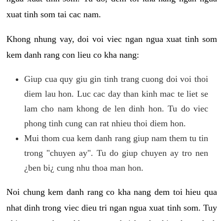
xuat tinh som tai cac nam.
Khong nhung vay, doi voi viec ngan ngua xuat tinh som
kem danh rang con lieu co kha nang:
Giup cua quy giu gin tinh trang cuong doi voi thoi
diem lau hon. Luc cac day than kinh mac te liet se
lam cho nam khong de len dinh hon. Tu do viec
phong tinh cung can rat nhieu thoi diem hon.
Mui thom cua kem danh rang giup nam them tu tin
trong "chuyen ay". Tu do giup chuyen ay tro nen
¿ben bi¿ cung nhu thoa man hon.
Noi chung kem danh rang co kha nang dem toi hieu qua
nhat dinh trong viec dieu tri ngan ngua xuat tinh som. Tuy