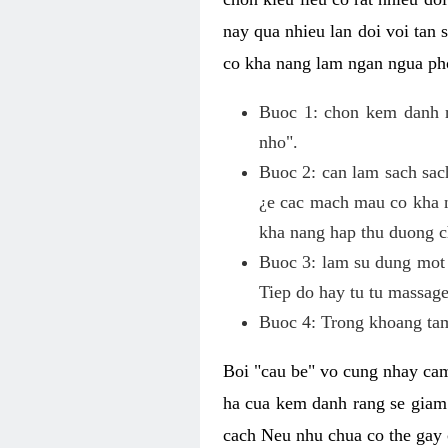
nay qua nhieu lan doi voi tan
co kha nang lam ngan ngua pho
Buoc 1: chon kem danh ra
nho".
Buoc 2: can lam sach sac
¿e cac mach mau co kha n
kha nang hap thu duong c
Buoc 3: lam su dung mot 
Tiep do hay tu tu massage
Buoc 4: Trong khoang tam
Boi "cau be" vo cung nhay cam
ha cua kem danh rang se giam
cach Neu nhu chua co the gay 