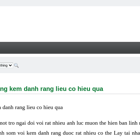
m danh rang lieu co hieu qua - Welcome
ng kem danh rang lieu co hieu qua
danh rang lieu co hieu qua
 mot tro ngai doi voi rat nhieu anh luc muon the hien ban linh
nh som voi kem danh rang duoc rat nhieu co the Lay tai nha