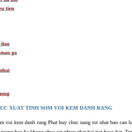
u tien
 dau
i mao ga
 nhat
hong
UC XUAT TINH SOM VOI KEM DANH RANG
som voi kem danh rang Phat huy chuc nang tot nhat ban can 
i tuong bac ha khong chua rat nhieu chat bai tiet hoac hat. T