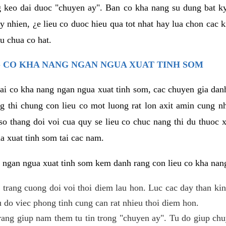
g keo dai duoc "chuyen ay". Ban co kha nang su dung bat 
uy nhien, ¿e lieu co duoc hieu qua tot nhat hay lua chon cac
u chua co hat.
 CO KHA NANG NGAN NGUA XUAT TINH SOM
lai co kha nang ngan ngua xuat tinh som, cac chuyen gia dan
g thi chung con lieu co mot luong rat lon axit amin cung n
 thang doi voi cua quy se lieu co chuc nang thi du thuoc x
a xuat tinh som tai cac nam.
 ngan ngua xuat tinh som kem danh rang con lieu co kha nan
 trang cuong doi voi thoi diem lau hon. Luc cac day than ki
 do viec phong tinh cung can rat nhieu thoi diem hon.
ng giup nam them tu tin trong "chuyen ay". Tu do giup chu