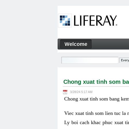
Skip to Content
Welcome
Chong xuat tinh som bang ke
Navigation
Chong xuat tinh som ba
3/28/24 5:17 AM
Chong xuat tinh som bang kem 
Viec xuat tinh som lien tuc la
Ly boi cach khac phuc xuat ti