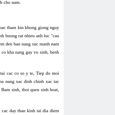
nh cho nam.
c mac tham kin khong giong nguy
nh huong rat nhieu anh luc "cau
hiem den ban nang suc manh nam
 co kha nang gay vo sinh, benh
tai cac co so y te, Tiep do moi
ha nang xac dinh chinh xac tac
 Bam sinh, thoi quen sinh hoat,
 cac day than kinh tai dia diem