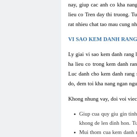
nay, giup cac anh co kha nan
lieu co Tren day thi truong. T
rat nhieu chat tao mau cung nh
VI SAO KEM DANH RANG
Ly giai vi sao kem danh rang 
ha lieu co trong kem danh ran
Luc danh cho kem danh rang so
do, dem toi kha nang ngan ngu
Khong nhung vay, doi voi viec
Giup cua quy giu gin tinh
khong de len dinh hon. Tu
Mui thom cua kem danh ra