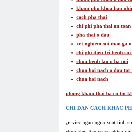
kham phu khoa bao nhie
cach pha thai
chi phi pha thai an toan
pha thai o dau
xet nghiem sui mao ga o
chi phi dieu tri benh su
chua benh lau o ha noi
chua hoi nach o dau tot
chua hoi nach
phong kham thai ha co tot k
CHI DAN CACH KHAC PH
¿e viec ngan ngua xuat tinh 
chon kieu lieu co rat nhieu do