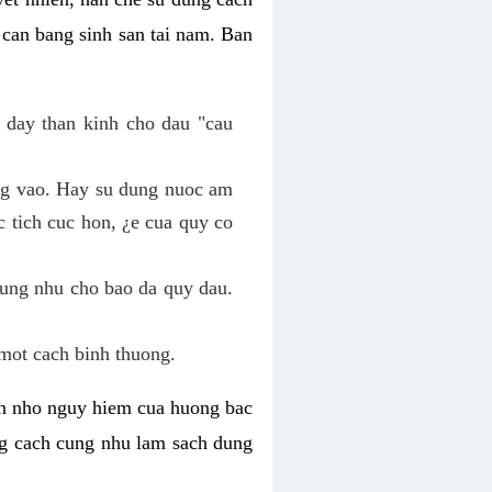
 can bang sinh san tai nam. Ban
 day than kinh cho dau "cau
ang vao. Hay su dung nuoc am
 tich cuc hon, ¿e cua quy co
cung nhu cho bao da quy dau.
mot cach binh thuong.
kin nho nguy hiem cua huong bac
ng cach cung nhu lam sach dung