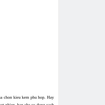
lua chon kieu kem phu hop. Hay
uyet nhien, han che su dung cach