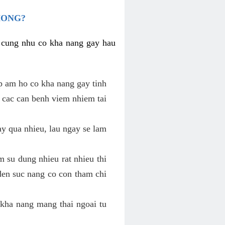
HONG?
i cung nhu co kha nang gay hau
p am ho co kha nang gay tinh
 cac can benh viem nhiem tai
y qua nhieu, lau ngay se lam
 su dung nhieu rat nhieu thi
den suc nang co con tham chi
kha nang mang thai ngoai tu