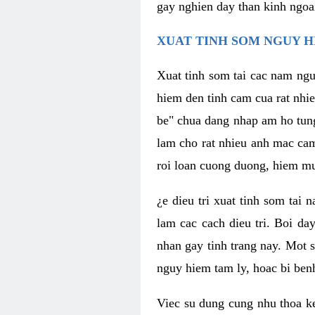
gay nghien day than kinh ngoa
XUAT TINH SOM NGUY H
Xuat tinh som tai cac nam ngu
hiem den tinh cam cua rat nhi
be" chua dang nhap am ho tun
lam cho rat nhieu anh mac ca
roi loan cuong duong, hiem mu
¿e dieu tri xuat tinh som tai
lam cac cach dieu tri. Boi da
nhan gay tinh trang nay. Mot s
nguy hiem tam ly, hoac bi ben
Viec su dung cung nhu thoa ke