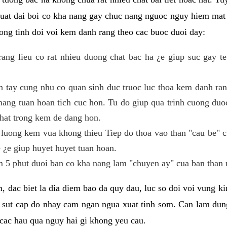
 suat dai boi co kha nang gay chuc nang nguoc nguy hiem mat
ng tinh doi voi kem danh rang theo cac buoc duoi day:
ng lieu co rat nhieu duong chat bac ha ¿e giup suc gay te
h tay cung nhu co quan sinh duc truoc luc thoa kem danh r
ang tuan hoan tich cuc hon. Tu do giup qua trinh cuong duoc
hat trong kem de dang hon.
luong kem vua khong thieu Tiep do thoa vao than "cau be" 
 ¿e giup huyet huyet tuan hoan.
 5 phut duoi ban co kha nang lam "chuyen ay" cua ban than 
, dac biet la dia diem bao da quy dau, luc so doi voi vung 
 sut cap do nhay cam ngan ngua xuat tinh som. Can lam du
cac hau qua nguy hai gi khong yeu cau.