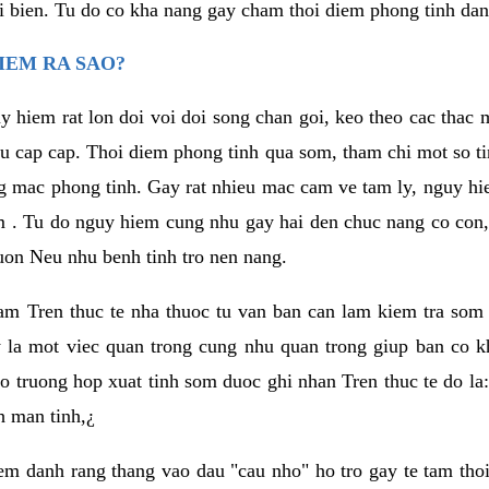
i bien. Tu do co kha nang gay cham thoi diem phong tinh da
IEM RA SAO?
y hiem rat lon doi voi doi song chan goi, keo theo cac tha
eu cap cap. Thoi diem phong tinh qua som, tham chi mot so ti
g mac phong tinh. Gay rat nhieu mac cam ve tam ly, nguy 
m . Tu do nguy hiem cung nhu gay hai den chuc nang co con,
on Neu nhu benh tinh tro nen nang.
 nam Tren thuc te nha thuoc tu van ban can lam kiem tra som 
y la mot viec quan trong cung nhu quan trong giup ban co k
o truong hop xuat tinh som duoc ghi nhan Tren thuc te do la:
h man tinh,¿
m danh rang thang vao dau "cau nho" ho tro gay te tam thoi