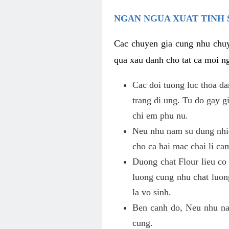
NGAN NGUA XUAT TINH 
Cac chuyen gia cung nhu chuy
qua xau danh cho tat ca moi ng
Cac doi tuong luc thoa d
trang di ung. Tu do gay 
chi em phu nu.
Neu nhu nam su dung nhie
cho ca hai mac chai li ca
Duong chat Flour lieu co
luong cung nhu chat luon
la vo sinh.
Ben canh do, Neu nhu nam
cung.