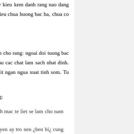
ky kieu kem danh rang nao dang
 kieu chua huong bac ha, chua co
h cho rang: ngoai doi tuong bac
hu cac chat lam sach nhat dinh.
it ngan ngua xuat tinh som. Tu
g:
nh mac te liet se lam cho nam
yen ay tro nen ¿ben bi¿ cung