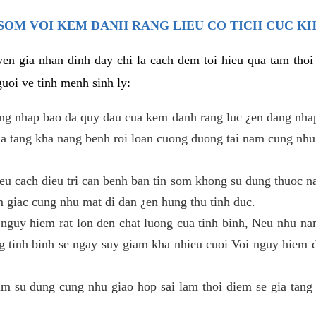
SOM VOI KEM DANH RANG LIEU CO TICH CUC K
en gia nhan dinh day chi la cach dem toi hieu qua tam tho
uoi ve tinh menh sinh ly:
ang nhap bao da quy dau cua kem danh rang luc ¿en dang nha
gia tang kha nang benh roi loan cuong duong tai nam cung nhu
u cach dieu tri can benh ban tin som khong su dung thuoc na
m giac cung nhu mat di dan ¿en hung thu tinh duc.
 nguy hiem rat lon den chat luong cua tinh binh, Neu nhu nam
g tinh binh se ngay suy giam kha nhieu cuoi Voi nguy hiem 
 su dung cung nhu giao hop sai lam thoi diem se gia tang 