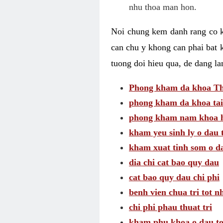
nhu thoa man hon.
Noi chung kem danh rang co kh
can chu y khong can phai bat 
tuong doi hieu qua, de dang l
Phong kham da khoa Thai
phong kham da khoa tai
phong kham nam khoa h
kham yeu sinh ly o dau 
kham xuat tinh som o d
dia chi cat bao quy dau
cat bao quy dau chi phi
benh vien chua tri tot n
chi phi phau thuat tri
kham phu khoa o dau to