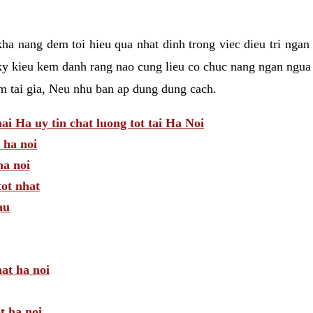
a nang dem toi hieu qua nhat dinh trong viec dieu tri ngan
ky kieu kem danh rang nao cung lieu co chuc nang ngan ngua 
am tai gia, Neu nhu ban ap dung dung cach.
 Ha uy tin chat luong tot tai Ha Noi
 ha noi
a noi
tot nhat
au
hat ha noi
t ha noi