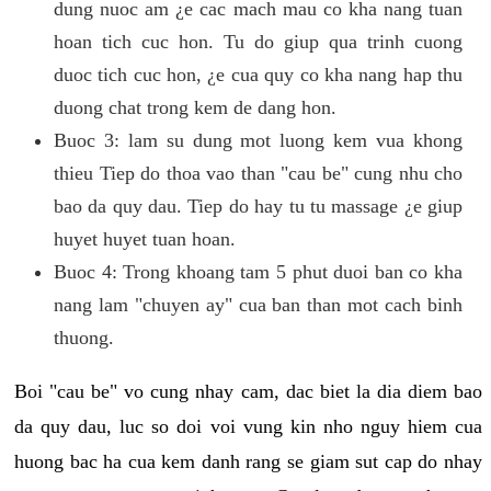
dung nuoc am ¿e cac mach mau co kha nang tuan
hoan tich cuc hon. Tu do giup qua trinh cuong
duoc tich cuc hon, ¿e cua quy co kha nang hap thu
duong chat trong kem de dang hon.
Buoc 3: lam su dung mot luong kem vua khong
thieu Tiep do thoa vao than "cau be" cung nhu cho
bao da quy dau. Tiep do hay tu tu massage ¿e giup
huyet huyet tuan hoan.
Buoc 4: Trong khoang tam 5 phut duoi ban co kha
nang lam "chuyen ay" cua ban than mot cach binh
thuong.
Boi "cau be" vo cung nhay cam, dac biet la dia diem bao
da quy dau, luc so doi voi vung kin nho nguy hiem cua
huong bac ha cua kem danh rang se giam sut cap do nhay