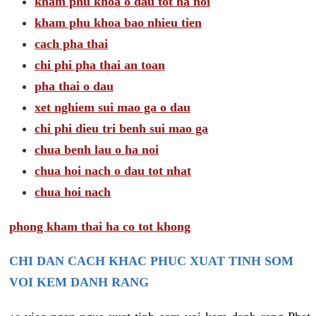
kham phu khoa o dau tot ha noi
kham phu khoa bao nhieu tien
cach pha thai
chi phi pha thai an toan
pha thai o dau
xet nghiem sui mao ga o dau
chi phi dieu tri benh sui mao ga
chua benh lau o ha noi
chua hoi nach o dau tot nhat
chua hoi nach
phong kham thai ha co tot khong
CHI DAN CACH KHAC PHUC XUAT TINH SOM
VOI KEM DANH RANG