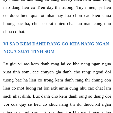
nao dang lieu co Tren day thi truong. Tuy nhien, ¿e lieu
co duoc hieu qua tot nhat hay lua chon cac kieu chua
huong bac ha, chua co rat nhieu chat tao mau cung nhu
chua co hat.
VI SAO KEM DANH RANG CO KHA NANG NGAN
NGUA XUAT TINH SOM
Ly giai vi sao kem danh rang lai co kha nang ngan ngua
xuat tinh som, cac chuyen gia danh cho rang: ngoai doi
tuong bac ha lieu co trong kem danh rang thi chung con
lieu co mot luong rat lon axit amin cung nhu cac chat lam
sach nhat dinh. Luc danh cho kem danh rang so thang doi
voi cua quy se lieu co chuc nang thi du thuoc xit ngan
ngua xuat tinh som. Tu do, dem toi kha nang ngan ngua