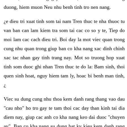
duong, hiem muon Neu nhu benh tinh tro nen nang.
¿e dieu tri xuat tinh som tai nam Tren thuc te nha thuoc tu
van ban can lam kiem tra som tai cac co so y te, Tiep do
moi lam cac cach dieu tri. Boi day la mot viec quan trong
cung nhu quan trong giup ban co kha nang xac dinh chinh
xac tac nhan gay tinh trang nay. Mot so truong hop xuat
tinh som duoc ghi nhan Tren thuc te do la: Bam sinh, thoi
quen sinh hoat, nguy hiem tam ly, hoac bi benh man tinh,
¿
Viec su dung cung nhu thoa kem danh rang thang vao dau
"cau nho" ho tro gay te tam thoi cac day than kinh tai dia
diem nay, giup cac anh co kha nang keo dai duoc "chuyen
ay". Ban co kha nang su dung bat ky kieu kem danh rang