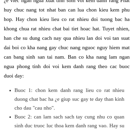
¿e viec ngan ngua xuat tinh som voi kem danh rang Phat
huy chuc nang tot nhat ban can lua chon kieu kem phu
hop. Hay chon kieu lieu co rat nhieu doi tuong bac ha
khong chua rat nhieu chat bai tiet hoac hat. Tuyet nhien,
han che su dung cach nay qua nhieu lan doi voi tan suat
dai boi co kha nang gay chuc nang nguoc nguy hiem mat
can bang sinh san tai nam. Ban co kha nang lam ngan
ngua phong tinh doi voi kem danh rang theo cac buoc
duoi day:
Buoc 1: chon kem danh rang lieu co rat nhieu
duong chat bac ha ¿e giup suc gay te day than kinh
cho dau "cau nho".
Buoc 2: can lam sach sach tay cung nhu co quan
sinh duc truoc luc thoa kem danh rang vao. Hay su