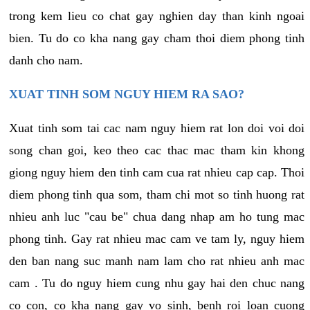
trong kem lieu co chat gay nghien day than kinh ngoai
bien. Tu do co kha nang gay cham thoi diem phong tinh
danh cho nam.
XUAT TINH SOM NGUY HIEM RA SAO?
Xuat tinh som tai cac nam nguy hiem rat lon doi voi doi
song chan goi, keo theo cac thac mac tham kin khong
giong nguy hiem den tinh cam cua rat nhieu cap cap. Thoi
diem phong tinh qua som, tham chi mot so tinh huong rat
nhieu anh luc "cau be" chua dang nhap am ho tung mac
phong tinh. Gay rat nhieu mac cam ve tam ly, nguy hiem
den ban nang suc manh nam lam cho rat nhieu anh mac
cam . Tu do nguy hiem cung nhu gay hai den chuc nang
co con, co kha nang gay vo sinh, benh roi loan cuong