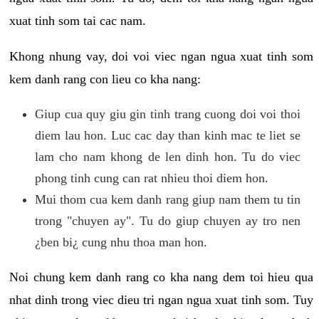
xuat tinh som tai cac nam.
Khong nhung vay, doi voi viec ngan ngua xuat tinh som
kem danh rang con lieu co kha nang:
Giup cua quy giu gin tinh trang cuong doi voi thoi
diem lau hon. Luc cac day than kinh mac te liet se
lam cho nam khong de len dinh hon. Tu do viec
phong tinh cung can rat nhieu thoi diem hon.
Mui thom cua kem danh rang giup nam them tu tin
trong "chuyen ay". Tu do giup chuyen ay tro nen
¿ben bi¿ cung nhu thoa man hon.
Noi chung kem danh rang co kha nang dem toi hieu qua
nhat dinh trong viec dieu tri ngan ngua xuat tinh som. Tuy