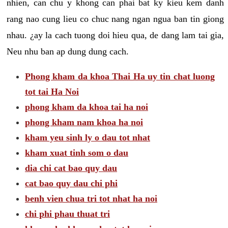
nhien, can chu y khong can phai bat ky kieu kem danh
rang nao cung lieu co chuc nang ngan ngua ban tin giong
nhau. ¿ay la cach tuong doi hieu qua, de dang lam tai gia,
Neu nhu ban ap dung dung cach.
Phong kham da khoa Thai Ha uy tin chat luong
tot tai Ha Noi
phong kham da khoa tai ha noi
phong kham nam khoa ha noi
kham yeu sinh ly o dau tot nhat
kham xuat tinh som o dau
dia chi cat bao quy dau
cat bao quy dau chi phi
benh vien chua tri tot nhat ha noi
chi phi phau thuat tri