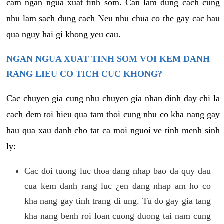
cam ngan ngua xuat tinh som. Can lam dung cach cung
nhu lam sach dung cach Neu nhu chua co the gay cac hau
qua nguy hai gi khong yeu cau.
NGAN NGUA XUAT TINH SOM VOI KEM DANH
RANG LIEU CO TICH CUC KHONG?
Cac chuyen gia cung nhu chuyen gia nhan dinh day chi la
cach dem toi hieu qua tam thoi cung nhu co kha nang gay
hau qua xau danh cho tat ca moi nguoi ve tinh menh sinh
ly:
Cac doi tuong luc thoa dang nhap bao da quy dau
cua kem danh rang luc ¿en dang nhap am ho co
kha nang gay tinh trang di ung. Tu do gay gia tang
kha nang benh roi loan cuong duong tai nam cung