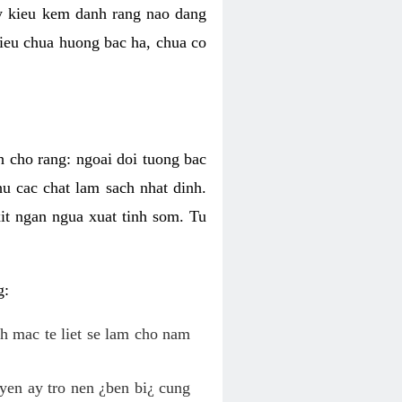
ky kieu kem danh rang nao dang
 kieu chua huong bac ha, chua co
h cho rang: ngoai doi tuong bac
hu cac chat lam sach nhat dinh.
it ngan ngua xuat tinh som. Tu
g:
nh mac te liet se lam cho nam
yen ay tro nen ¿ben bi¿ cung