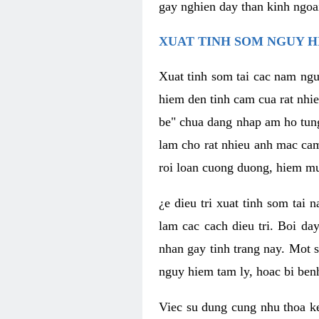
gay nghien day than kinh ngoa
XUAT TINH SOM NGUY H
Xuat tinh som tai cac nam ngu
hiem den tinh cam cua rat nhi
be" chua dang nhap am ho tun
lam cho rat nhieu anh mac ca
roi loan cuong duong, hiem mu
¿e dieu tri xuat tinh som tai
lam cac cach dieu tri. Boi da
nhan gay tinh trang nay. Mot s
nguy hiem tam ly, hoac bi ben
Viec su dung cung nhu thoa ke