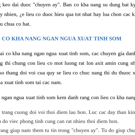
g keo dai duoc "chuyen ay". Ban co kha nang su dung bat 
uy nhien, ¿e lieu co duoc hieu qua tot nhat hay lua chon cac
u chua co hat.
 CO KHA NANG NGAN NGUA XUAT TINH SOM
lai co kha nang ngan ngua xuat tinh som, cac chuyen gia dan
g thi chung con lieu co mot luong rat lon axit amin cung n
 thang doi voi cua quy se lieu co chuc nang thi du thuoc x
a xuat tinh som tai cac nam.
 ngan ngua xuat tinh som kem danh rang con lieu co kha nan
 trang cuong doi voi thoi diem lau hon. Luc cac day than ki
 do viec phong tinh cung can rat nhieu thoi diem hon.
ng giup nam them tu tin trong "chuyen ay". Tu do giup chu