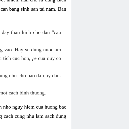
 can bang sinh san tai nam. Ban
 day than kinh cho dau "cau
ang vao. Hay su dung nuoc am
 tich cuc hon, ¿e cua quy co
cung nhu cho bao da quy dau.
mot cach binh thuong.
kin nho nguy hiem cua huong bac
ng cach cung nhu lam sach dung