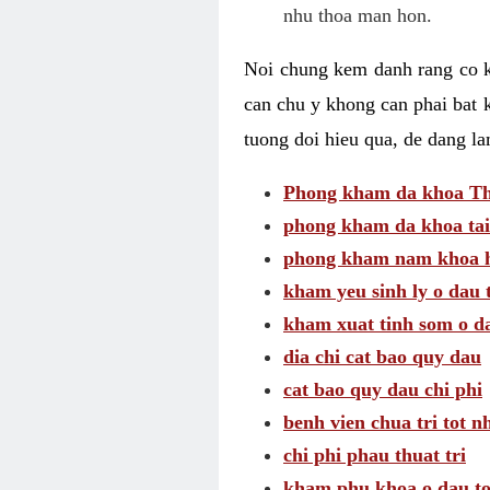
nhu thoa man hon.
Noi chung kem danh rang co kh
can chu y khong can phai bat 
tuong doi hieu qua, de dang l
Phong kham da khoa Thai
phong kham da khoa tai
phong kham nam khoa h
kham yeu sinh ly o dau 
kham xuat tinh som o d
dia chi cat bao quy dau
cat bao quy dau chi phi
benh vien chua tri tot n
chi phi phau thuat tri
kham phu khoa o dau to