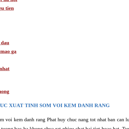
u tien
 dau
i mao ga
 nhat
hong
UC XUAT TINH SOM VOI KEM DANH RANG
som voi kem danh rang Phat huy chuc nang tot nhat ban can 
i tuong bac ha khong chua rat nhieu chat bai tiet hoac hat. T