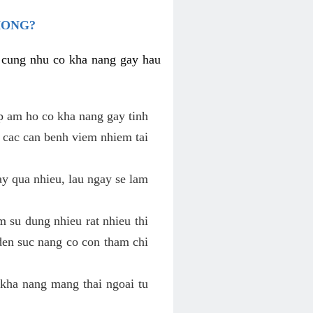
HONG?
i cung nhu co kha nang gay hau
p am ho co kha nang gay tinh
 cac can benh viem nhiem tai
y qua nhieu, lau ngay se lam
 su dung nhieu rat nhieu thi
den suc nang co con tham chi
kha nang mang thai ngoai tu