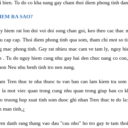
i bien. Tu do co kha nang gay cham thoi diem phong tinh da
IEM RA SAO?
y hiem rat lon doi voi doi song chan goi, keo theo cac tha
eu cap cap. Thoi diem phong tinh qua som, tham chi mot so ti
g mac phong tinh. Gay rat nhieu mac cam ve tam ly, nguy 
m . Tu do nguy hiem cung nhu gay hai den chuc nang co con,
on Neu nhu benh tinh tro nen nang.
 nam Tren thuc te nha thuoc tu van ban can lam kiem tra som 
y la mot viec quan trong cung nhu quan trong giup ban co k
o truong hop xuat tinh som duoc ghi nhan Tren thuc te do la:
h man tinh,¿
m danh rang thang vao dau "cau nho" ho tro gay te tam thoi