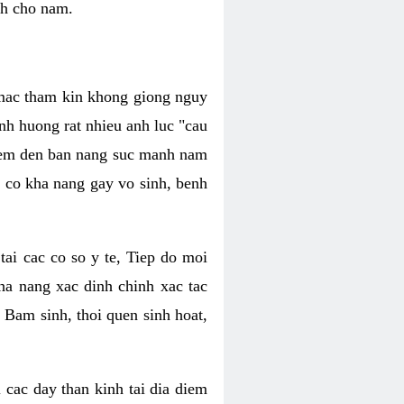
nh cho nam.
c mac tham kin khong giong nguy
nh huong rat nhieu anh luc "cau
hiem den ban nang suc manh nam
 co kha nang gay vo sinh, benh
tai cac co so y te, Tiep do moi
ha nang xac dinh chinh xac tac
 Bam sinh, thoi quen sinh hoat,
 cac day than kinh tai dia diem