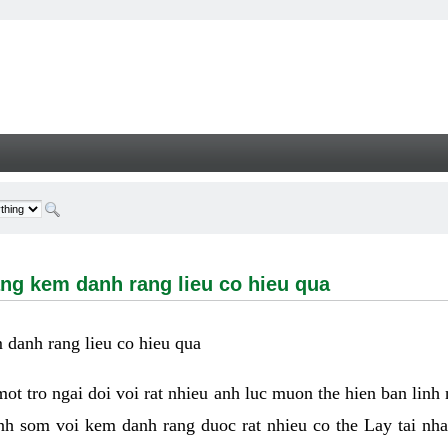
m danh rang lieu co hieu qua - Welcome
ng kem danh rang lieu co hieu qua
danh rang lieu co hieu qua
 mot tro ngai doi voi rat nhieu anh luc muon the hien ban linh
nh som voi kem danh rang duoc rat nhieu co the Lay tai nha