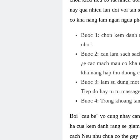
nay qua nhieu lan doi voi tan
co kha nang lam ngan ngua pho
Buoc 1: chon kem danh ra
nho".
Buoc 2: can lam sach sac
¿e cac mach mau co kha n
kha nang hap thu duong c
Buoc 3: lam su dung mot 
Tiep do hay tu tu massage
Buoc 4: Trong khoang tam
Boi "cau be" vo cung nhay cam
ha cua kem danh rang se giam
cach Neu nhu chua co the gay 