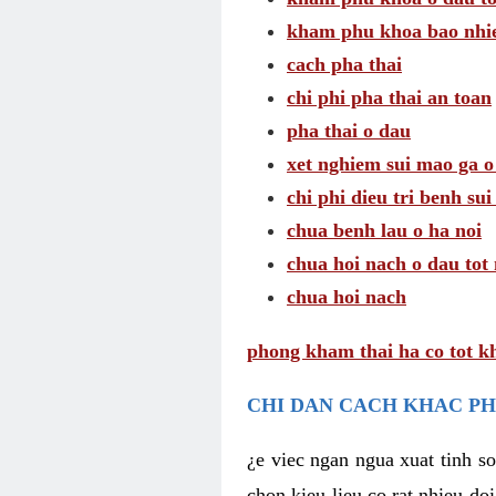
kham phu khoa bao nhie
cach pha thai
chi phi pha thai an toan
pha thai o dau
xet nghiem sui mao ga o
chi phi dieu tri benh su
chua benh lau o ha noi
chua hoi nach o dau tot
chua hoi nach
phong kham thai ha co tot k
CHI DAN CACH KHAC PH
¿e viec ngan ngua xuat tinh 
chon kieu lieu co rat nhieu do