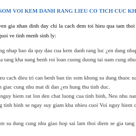
SOM VOI KEM DANH RANG LIEU CO TICH CUC K
en gia nhan dinh day chi la cach dem toi hieu qua tam tho
uoi ve tinh menh sinh ly:
ang nhap bao da quy dau cua kem danh rang luc ¿en dang nha
gia tang kha nang benh roi loan cuong duong tai nam cung nhu
u cach dieu tri can benh ban tin som khong su dung thuoc na
m giac cung nhu mat di dan ¿en hung thu tinh duc.
 nguy hiem rat lon den chat luong cua tinh binh, Neu nhu nam
g tinh binh se ngay suy giam kha nhieu cuoi Voi nguy hiem 
 su dung cung nhu giao hop sai lam thoi diem se gia tang 