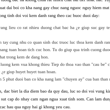
 suat dai boi co kha nang gay chuc nang nguoc nguy hiem mat
ng tinh doi voi kem danh rang theo cac buoc duoi day:
ng lieu co rat nhieu duong chat bac ha ¿e giup suc gay te
h tay cung nhu co quan sinh duc truoc luc thoa kem danh r
ang tuan hoan tich cuc hon. Tu do giup qua trinh cuong duoc
hat trong kem de dang hon.
luong kem vua khong thieu Tiep do thoa vao than "cau be" 
 ¿e giup huyet huyet tuan hoan.
 5 phut duoi ban co kha nang lam "chuyen ay" cua ban than 
, dac biet la dia diem bao da quy dau, luc so doi voi vung 
 sut cap do nhay cam ngan ngua xuat tinh som. Can lam du
cac hau qua nguy hai gi khong yeu cau.