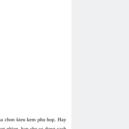
lua chon kieu kem phu hop. Hay
uyet nhien, han che su dung cach