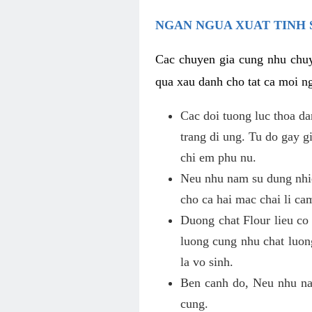
NGAN NGUA XUAT TINH 
Cac chuyen gia cung nhu chuy
qua xau danh cho tat ca moi ng
Cac doi tuong luc thoa d
trang di ung. Tu do gay 
chi em phu nu.
Neu nhu nam su dung nhie
cho ca hai mac chai li ca
Duong chat Flour lieu co
luong cung nhu chat luon
la vo sinh.
Ben canh do, Neu nhu nam
cung.