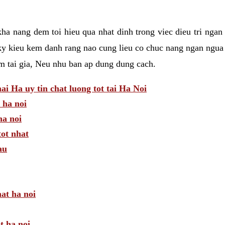
a nang dem toi hieu qua nhat dinh trong viec dieu tri ngan
ky kieu kem danh rang nao cung lieu co chuc nang ngan ngua 
am tai gia, Neu nhu ban ap dung dung cach.
 Ha uy tin chat luong tot tai Ha Noi
 ha noi
a noi
tot nhat
au
hat ha noi
t ha noi