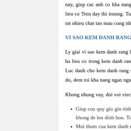
nay, giup cac anh co kha nan
lieu co Tren day thi truong. T
rat nhieu chat tao mau cung nh
VI SAO KEM DANH RANG
Ly giai vi sao kem danh rang 
ha lieu co trong kem danh ran
Luc danh cho kem danh rang so
do, dem toi kha nang ngan ngu
Khong nhung vay, doi voi viec
Giup cua quy giu gin tinh
khong de len dinh hon. Tu
Mui thom cua kem danh ra