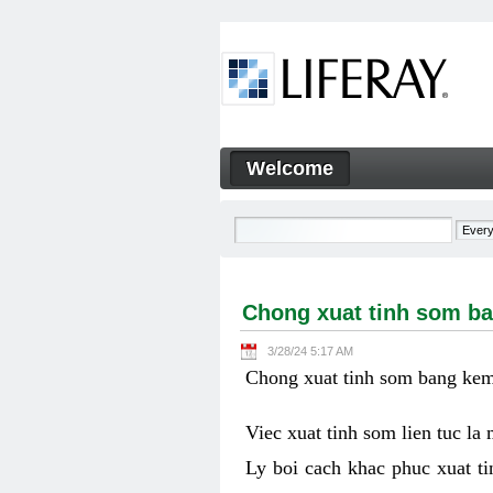
Skip to Content
Welcome
Chong xuat tinh som bang ke
Navigation
Chong xuat tinh som ba
3/28/24 5:17 AM
Chong xuat tinh som bang kem 
Viec xuat tinh som lien tuc la
Ly boi cach khac phuc xuat ti