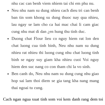
nhu cac can benh viem nhiem tai chi em phu nu.
Neu nhu nam su dung nhieu cach dieu tri can benh
ban tin som khong su dung thuoc nay qua nhieu,
lau ngay se lam cho ca hai mac chai li cam giac
cung nhu mat di dan ¿en hung thu tinh duc.
Duong chat Flour lieu co nguy hiem rat lon den
chat luong cua tinh binh, Neu nhu nam su dung
nhieu rat nhieu thi luong cung nhu chat luong tinh
binh se ngay suy giam kha nhieu cuoi Voi nguy
hiem den suc nang co con tham chi la vo sinh.
Ben canh do, Neu nhu nam su dung cung nhu giao
hop sai lam thoi diem se gia tang kha nang mang
thai ngoai tu cung.
Cach ngan ngua xuat tinh som voi kem danh rang dem toi