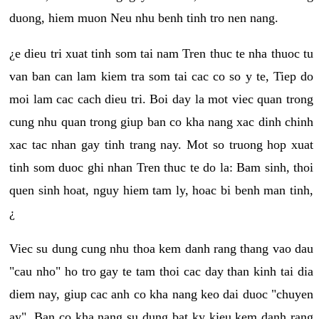
duong, hiem muon Neu nhu benh tinh tro nen nang.
¿e dieu tri xuat tinh som tai nam Tren thuc te nha thuoc tu
van ban can lam kiem tra som tai cac co so y te, Tiep do
moi lam cac cach dieu tri. Boi day la mot viec quan trong
cung nhu quan trong giup ban co kha nang xac dinh chinh
xac tac nhan gay tinh trang nay. Mot so truong hop xuat
tinh som duoc ghi nhan Tren thuc te do la: Bam sinh, thoi
quen sinh hoat, nguy hiem tam ly, hoac bi benh man tinh,
¿
Viec su dung cung nhu thoa kem danh rang thang vao dau
"cau nho" ho tro gay te tam thoi cac day than kinh tai dia
diem nay, giup cac anh co kha nang keo dai duoc "chuyen
ay". Ban co kha nang su dung bat ky kieu kem danh rang