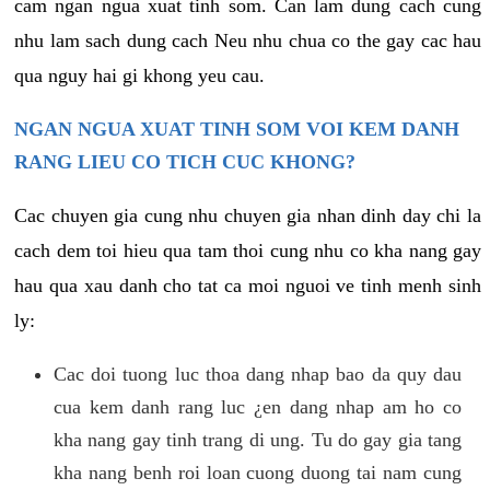
cam ngan ngua xuat tinh som. Can lam dung cach cung
nhu lam sach dung cach Neu nhu chua co the gay cac hau
qua nguy hai gi khong yeu cau.
NGAN NGUA XUAT TINH SOM VOI KEM DANH
RANG LIEU CO TICH CUC KHONG?
Cac chuyen gia cung nhu chuyen gia nhan dinh day chi la
cach dem toi hieu qua tam thoi cung nhu co kha nang gay
hau qua xau danh cho tat ca moi nguoi ve tinh menh sinh
ly:
Cac doi tuong luc thoa dang nhap bao da quy dau
cua kem danh rang luc ¿en dang nhap am ho co
kha nang gay tinh trang di ung. Tu do gay gia tang
kha nang benh roi loan cuong duong tai nam cung