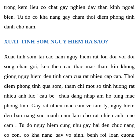
trong kem lieu co chat gay nghien day than kinh ngoai
bien. Tu do co kha nang gay cham thoi diem phong tinh
danh cho nam.
XUAT TINH SOM NGUY HIEM RA SAO?
Xuat tinh som tai cac nam nguy hiem rat lon doi voi doi
song chan goi, keo theo cac thac mac tham kin khong
giong nguy hiem den tinh cam cua rat nhieu cap cap. Thoi
diem phong tinh qua som, tham chi mot so tinh huong rat
nhieu anh luc "cau be" chua dang nhap am ho tung mac
phong tinh. Gay rat nhieu mac cam ve tam ly, nguy hiem
den ban nang suc manh nam lam cho rat nhieu anh mac
cam . Tu do nguy hiem cung nhu gay hai den chuc nang
co con, co kha nang gay vo sinh, benh roi loan cuong