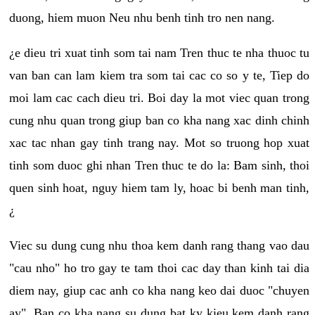
duong, hiem muon Neu nhu benh tinh tro nen nang.
¿e dieu tri xuat tinh som tai nam Tren thuc te nha thuoc tu
van ban can lam kiem tra som tai cac co so y te, Tiep do
moi lam cac cach dieu tri. Boi day la mot viec quan trong
cung nhu quan trong giup ban co kha nang xac dinh chinh
xac tac nhan gay tinh trang nay. Mot so truong hop xuat
tinh som duoc ghi nhan Tren thuc te do la: Bam sinh, thoi
quen sinh hoat, nguy hiem tam ly, hoac bi benh man tinh,
¿
Viec su dung cung nhu thoa kem danh rang thang vao dau
"cau nho" ho tro gay te tam thoi cac day than kinh tai dia
diem nay, giup cac anh co kha nang keo dai duoc "chuyen
ay". Ban co kha nang su dung bat ky kieu kem danh rang