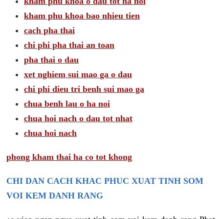
kham phu khoa o dau tot ha noi
kham phu khoa bao nhieu tien
cach pha thai
chi phi pha thai an toan
pha thai o dau
xet nghiem sui mao ga o dau
chi phi dieu tri benh sui mao ga
chua benh lau o ha noi
chua hoi nach o dau tot nhat
chua hoi nach
phong kham thai ha co tot khong
CHI DAN CACH KHAC PHUC XUAT TINH SOM
VOI KEM DANH RANG