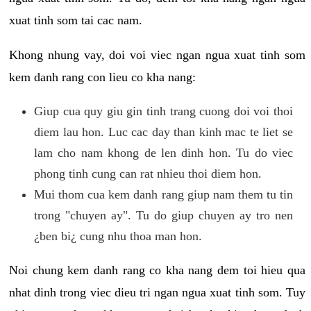
xuat tinh som tai cac nam.
Khong nhung vay, doi voi viec ngan ngua xuat tinh som
kem danh rang con lieu co kha nang:
Giup cua quy giu gin tinh trang cuong doi voi thoi
diem lau hon. Luc cac day than kinh mac te liet se
lam cho nam khong de len dinh hon. Tu do viec
phong tinh cung can rat nhieu thoi diem hon.
Mui thom cua kem danh rang giup nam them tu tin
trong "chuyen ay". Tu do giup chuyen ay tro nen
¿ben bi¿ cung nhu thoa man hon.
Noi chung kem danh rang co kha nang dem toi hieu qua
nhat dinh trong viec dieu tri ngan ngua xuat tinh som. Tuy