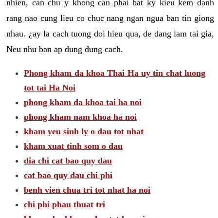
nhien, can chu y khong can phai bat ky kieu kem danh
rang nao cung lieu co chuc nang ngan ngua ban tin giong
nhau. ¿ay la cach tuong doi hieu qua, de dang lam tai gia,
Neu nhu ban ap dung dung cach.
Phong kham da khoa Thai Ha uy tin chat luong
tot tai Ha Noi
phong kham da khoa tai ha noi
phong kham nam khoa ha noi
kham yeu sinh ly o dau tot nhat
kham xuat tinh som o dau
dia chi cat bao quy dau
cat bao quy dau chi phi
benh vien chua tri tot nhat ha noi
chi phi phau thuat tri