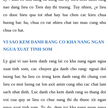
nao dang lieu co Tren day thi truong. Tuy nhien, ¿e lieu
co duoc hieu qua tot nhat hay lua chon cac kieu chua
huong bac ha, chua co rat nhieu chat tao mau cung nhu
chua co hat.
VI SAO KEM DANH RANG CO KHA NANG NGAN
NGUA XUAT TINH SOM
Ly giai vi sao kem danh rang lai co kha nang ngan ngua
xuat tinh som, cac chuyen gia danh cho rang: ngoai doi
tuong bac ha lieu co trong kem danh rang thi chung con
lieu co mot luong rat lon axit amin cung nhu cac chat lam
sach nhat dinh. Luc danh cho kem danh rang so thang doi
voi cua quy se lieu co chuc nang thi du thuoc xit ngan
ngua xuat tinh som. Tu do, dem toi kha nang ngan ngua