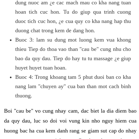
dung nuoc am ¿e cac mach mau co kha nang tuan
hoan tich cuc hon. Tu do giup qua trinh cuong
duoc tich cuc hon, ¿e cua quy co kha nang hap thu
duong chat trong kem de dang hon.
Buoc 3: lam su dung mot luong kem vua khong
thieu Tiep do thoa vao than "cau be" cung nhu cho
bao da quy dau. Tiep do hay tu tu massage ¿e giup
huyet huyet tuan hoan.
Buoc 4: Trong khoang tam 5 phut duoi ban co kha
nang lam "chuyen ay" cua ban than mot cach binh
thuong.
Boi "cau be" vo cung nhay cam, dac biet la dia diem bao
da quy dau, luc so doi voi vung kin nho nguy hiem cua
huong bac ha cua kem danh rang se giam sut cap do nhay