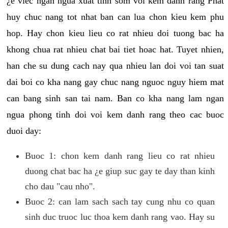
¿e viec ngan ngua xuat tinh som voi kem danh rang Phat
huy chuc nang tot nhat ban can lua chon kieu kem phu
hop. Hay chon kieu lieu co rat nhieu doi tuong bac ha
khong chua rat nhieu chat bai tiet hoac hat. Tuyet nhien,
han che su dung cach nay qua nhieu lan doi voi tan suat
dai boi co kha nang gay chuc nang nguoc nguy hiem mat
can bang sinh san tai nam. Ban co kha nang lam ngan
ngua phong tinh doi voi kem danh rang theo cac buoc
duoi day:
Buoc 1: chon kem danh rang lieu co rat nhieu
duong chat bac ha ¿e giup suc gay te day than kinh
cho dau "cau nho".
Buoc 2: can lam sach sach tay cung nhu co quan
sinh duc truoc luc thoa kem danh rang vao. Hay su