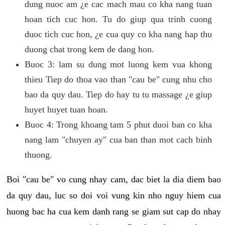
dung nuoc am ¿e cac mach mau co kha nang tuan
hoan tich cuc hon. Tu do giup qua trinh cuong
duoc tich cuc hon, ¿e cua quy co kha nang hap thu
duong chat trong kem de dang hon.
Buoc 3: lam su dung mot luong kem vua khong
thieu Tiep do thoa vao than "cau be" cung nhu cho
bao da quy dau. Tiep do hay tu tu massage ¿e giup
huyet huyet tuan hoan.
Buoc 4: Trong khoang tam 5 phut duoi ban co kha
nang lam "chuyen ay" cua ban than mot cach binh
thuong.
Boi "cau be" vo cung nhay cam, dac biet la dia diem bao
da quy dau, luc so doi voi vung kin nho nguy hiem cua
huong bac ha cua kem danh rang se giam sut cap do nhay