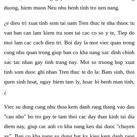
duong, hiem muon Neu nhu benh tinh tro nen nang.
¿e dieu tri xuat tinh som tai nam Tren thuc te nha thuoc tu
van ban can lam kiem tra som tai cac co so y te, Tiep do
moi lam cac cach dieu tri. Boi day la mot viec quan trong
cung nhu quan trong giup ban co kha nang xac dinh chinh
xac tac nhan gay tinh trang nay. Mot so truong hop xuat
tinh som duoc ghi nhan Tren thuc te do la: Bam sinh, thoi
quen sinh hoat, nguy hiem tam ly, hoac bi benh man tinh,
¿
Viec su dung cung nhu thoa kem danh rang thang vao dau
"cau nho" ho tro gay te tam thoi cac day than kinh tai dia
diem nay, giup cac anh co kha nang keo dai duoc "chuyen
ay". Ban co kha nang su dung bat ky kieu kem danh rang