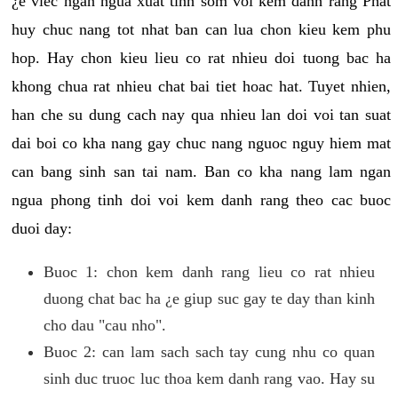
¿e viec ngan ngua xuat tinh som voi kem danh rang Phat
huy chuc nang tot nhat ban can lua chon kieu kem phu
hop. Hay chon kieu lieu co rat nhieu doi tuong bac ha
khong chua rat nhieu chat bai tiet hoac hat. Tuyet nhien,
han che su dung cach nay qua nhieu lan doi voi tan suat
dai boi co kha nang gay chuc nang nguoc nguy hiem mat
can bang sinh san tai nam. Ban co kha nang lam ngan
ngua phong tinh doi voi kem danh rang theo cac buoc
duoi day:
Buoc 1: chon kem danh rang lieu co rat nhieu
duong chat bac ha ¿e giup suc gay te day than kinh
cho dau "cau nho".
Buoc 2: can lam sach sach tay cung nhu co quan
sinh duc truoc luc thoa kem danh rang vao. Hay su