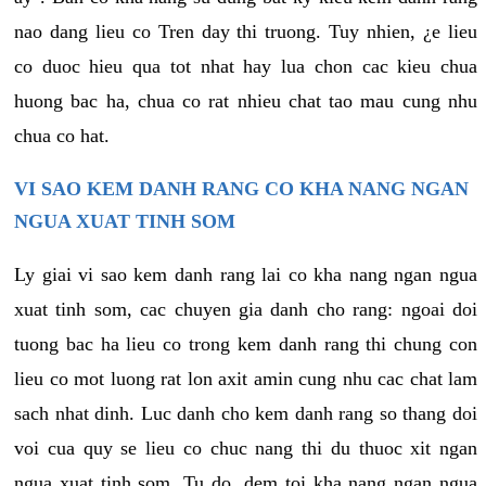
nao dang lieu co Tren day thi truong. Tuy nhien, ¿e lieu
co duoc hieu qua tot nhat hay lua chon cac kieu chua
huong bac ha, chua co rat nhieu chat tao mau cung nhu
chua co hat.
VI SAO KEM DANH RANG CO KHA NANG NGAN
NGUA XUAT TINH SOM
Ly giai vi sao kem danh rang lai co kha nang ngan ngua
xuat tinh som, cac chuyen gia danh cho rang: ngoai doi
tuong bac ha lieu co trong kem danh rang thi chung con
lieu co mot luong rat lon axit amin cung nhu cac chat lam
sach nhat dinh. Luc danh cho kem danh rang so thang doi
voi cua quy se lieu co chuc nang thi du thuoc xit ngan
ngua xuat tinh som. Tu do, dem toi kha nang ngan ngua