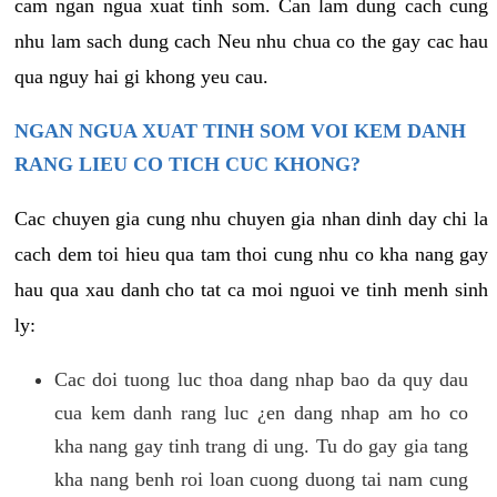
cam ngan ngua xuat tinh som. Can lam dung cach cung
nhu lam sach dung cach Neu nhu chua co the gay cac hau
qua nguy hai gi khong yeu cau.
NGAN NGUA XUAT TINH SOM VOI KEM DANH
RANG LIEU CO TICH CUC KHONG?
Cac chuyen gia cung nhu chuyen gia nhan dinh day chi la
cach dem toi hieu qua tam thoi cung nhu co kha nang gay
hau qua xau danh cho tat ca moi nguoi ve tinh menh sinh
ly:
Cac doi tuong luc thoa dang nhap bao da quy dau
cua kem danh rang luc ¿en dang nhap am ho co
kha nang gay tinh trang di ung. Tu do gay gia tang
kha nang benh roi loan cuong duong tai nam cung