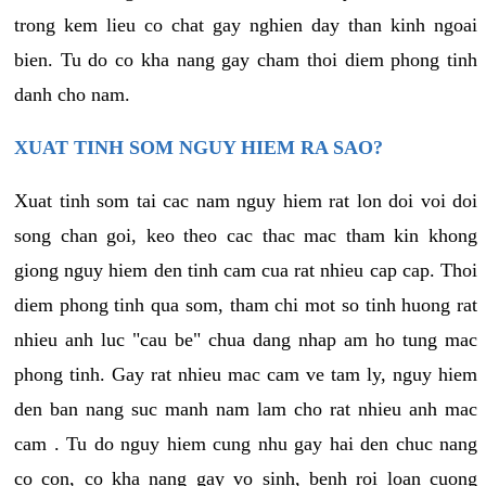
trong kem lieu co chat gay nghien day than kinh ngoai
bien. Tu do co kha nang gay cham thoi diem phong tinh
danh cho nam.
XUAT TINH SOM NGUY HIEM RA SAO?
Xuat tinh som tai cac nam nguy hiem rat lon doi voi doi
song chan goi, keo theo cac thac mac tham kin khong
giong nguy hiem den tinh cam cua rat nhieu cap cap. Thoi
diem phong tinh qua som, tham chi mot so tinh huong rat
nhieu anh luc "cau be" chua dang nhap am ho tung mac
phong tinh. Gay rat nhieu mac cam ve tam ly, nguy hiem
den ban nang suc manh nam lam cho rat nhieu anh mac
cam . Tu do nguy hiem cung nhu gay hai den chuc nang
co con, co kha nang gay vo sinh, benh roi loan cuong