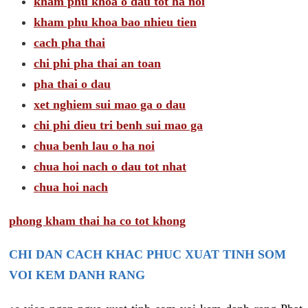
kham phu khoa o dau tot ha noi
kham phu khoa bao nhieu tien
cach pha thai
chi phi pha thai an toan
pha thai o dau
xet nghiem sui mao ga o dau
chi phi dieu tri benh sui mao ga
chua benh lau o ha noi
chua hoi nach o dau tot nhat
chua hoi nach
phong kham thai ha co tot khong
CHI DAN CACH KHAC PHUC XUAT TINH SOM
VOI KEM DANH RANG