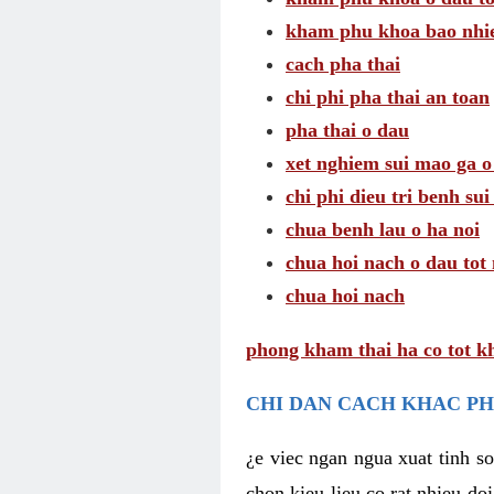
kham phu khoa bao nhie
cach pha thai
chi phi pha thai an toan
pha thai o dau
xet nghiem sui mao ga o
chi phi dieu tri benh su
chua benh lau o ha noi
chua hoi nach o dau tot
chua hoi nach
phong kham thai ha co tot k
CHI DAN CACH KHAC PH
¿e viec ngan ngua xuat tinh 
chon kieu lieu co rat nhieu do