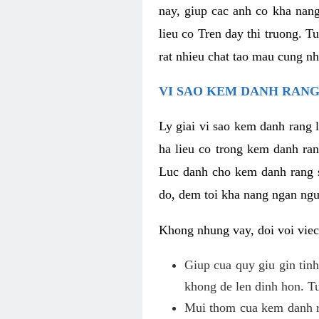
nay, giup cac anh co kha nan
lieu co Tren day thi truong. T
rat nhieu chat tao mau cung nh
VI SAO KEM DANH RANG
Ly giai vi sao kem danh rang 
ha lieu co trong kem danh ran
Luc danh cho kem danh rang so
do, dem toi kha nang ngan ngu
Khong nhung vay, doi voi viec
Giup cua quy giu gin tinh
khong de len dinh hon. Tu
Mui thom cua kem danh ra