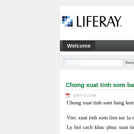
Skip to Content
Welcome
Chong xuat tinh som bang ke
Navigation
Chong xuat tinh som ba
3/28/24 5:17 AM
Chong xuat tinh som bang kem 
Viec xuat tinh som lien tuc la
Ly boi cach khac phuc xuat ti