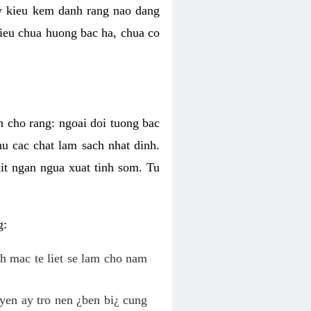
ky kieu kem danh rang nao dang
 kieu chua huong bac ha, chua co
h cho rang: ngoai doi tuong bac
hu cac chat lam sach nhat dinh.
it ngan ngua xuat tinh som. Tu
g:
nh mac te liet se lam cho nam
yen ay tro nen ¿ben bi¿ cung