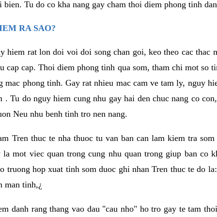
i bien. Tu do co kha nang gay cham thoi diem phong tinh da
IEM RA SAO?
y hiem rat lon doi voi doi song chan goi, keo theo cac tha
eu cap cap. Thoi diem phong tinh qua som, tham chi mot so ti
g mac phong tinh. Gay rat nhieu mac cam ve tam ly, nguy 
m . Tu do nguy hiem cung nhu gay hai den chuc nang co con,
on Neu nhu benh tinh tro nen nang.
 nam Tren thuc te nha thuoc tu van ban can lam kiem tra som 
y la mot viec quan trong cung nhu quan trong giup ban co k
o truong hop xuat tinh som duoc ghi nhan Tren thuc te do la:
h man tinh,¿
m danh rang thang vao dau "cau nho" ho tro gay te tam thoi