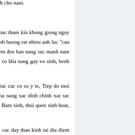
nh cho nam.
c mac tham kin khong giong nguy
nh huong rat nhieu anh luc "cau
hiem den ban nang suc manh nam
 co kha nang gay vo sinh, benh
tai cac co so y te, Tiep do moi
ha nang xac dinh chinh xac tac
 Bam sinh, thoi quen sinh hoat,
 cac day than kinh tai dia diem