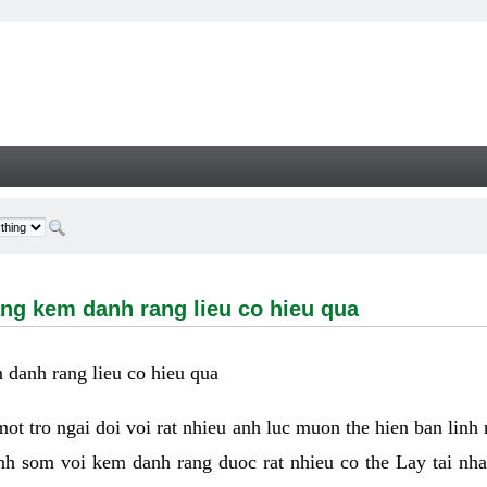
m danh rang lieu co hieu qua - Welcome
ng kem danh rang lieu co hieu qua
danh rang lieu co hieu qua
 mot tro ngai doi voi rat nhieu anh luc muon the hien ban linh
nh som voi kem danh rang duoc rat nhieu co the Lay tai nha