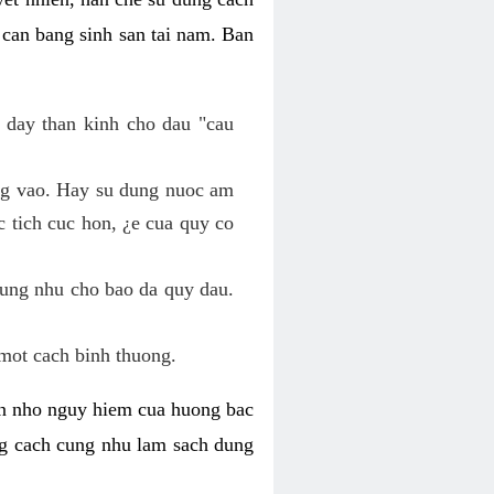
 can bang sinh san tai nam. Ban
 day than kinh cho dau "cau
ang vao. Hay su dung nuoc am
 tich cuc hon, ¿e cua quy co
cung nhu cho bao da quy dau.
mot cach binh thuong.
kin nho nguy hiem cua huong bac
ng cach cung nhu lam sach dung