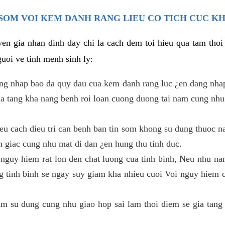
SOM VOI KEM DANH RANG LIEU CO TICH CUC K
en gia nhan dinh day chi la cach dem toi hieu qua tam tho
uoi ve tinh menh sinh ly:
ang nhap bao da quy dau cua kem danh rang luc ¿en dang nha
gia tang kha nang benh roi loan cuong duong tai nam cung nhu
u cach dieu tri can benh ban tin som khong su dung thuoc na
m giac cung nhu mat di dan ¿en hung thu tinh duc.
 nguy hiem rat lon den chat luong cua tinh binh, Neu nhu nam
g tinh binh se ngay suy giam kha nhieu cuoi Voi nguy hiem 
 su dung cung nhu giao hop sai lam thoi diem se gia tang 