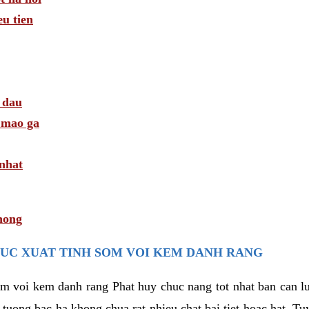
u tien
 dau
i mao ga
 nhat
hong
UC XUAT TINH SOM VOI KEM DANH RANG
som voi kem danh rang Phat huy chuc nang tot nhat ban can 
i tuong bac ha khong chua rat nhieu chat bai tiet hoac hat. T