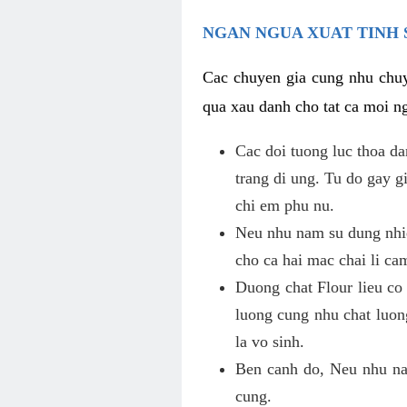
NGAN NGUA XUAT TINH 
Cac chuyen gia cung nhu chuy
qua xau danh cho tat ca moi ng
Cac doi tuong luc thoa d
trang di ung. Tu do gay 
chi em phu nu.
Neu nhu nam su dung nhie
cho ca hai mac chai li ca
Duong chat Flour lieu co
luong cung nhu chat luon
la vo sinh.
Ben canh do, Neu nhu nam
cung.