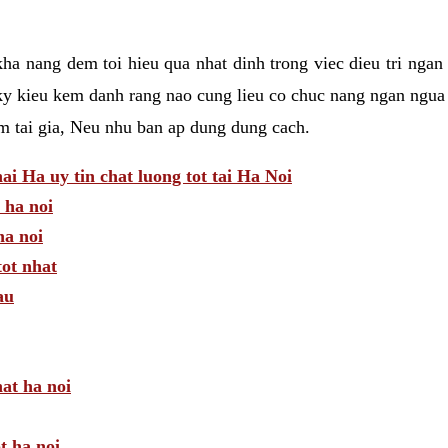
a nang dem toi hieu qua nhat dinh trong viec dieu tri ngan
ky kieu kem danh rang nao cung lieu co chuc nang ngan ngua 
am tai gia, Neu nhu ban ap dung dung cach.
 Ha uy tin chat luong tot tai Ha Noi
 ha noi
a noi
tot nhat
au
hat ha noi
t ha noi