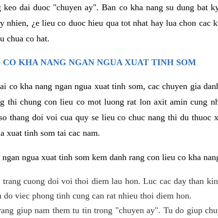
g keo dai duoc "chuyen ay". Ban co kha nang su dung bat 
uy nhien, ¿e lieu co duoc hieu qua tot nhat hay lua chon cac
u chua co hat.
 CO KHA NANG NGAN NGUA XUAT TINH SOM
lai co kha nang ngan ngua xuat tinh som, cac chuyen gia dan
g thi chung con lieu co mot luong rat lon axit amin cung n
 thang doi voi cua quy se lieu co chuc nang thi du thuoc x
a xuat tinh som tai cac nam.
 ngan ngua xuat tinh som kem danh rang con lieu co kha nan
 trang cuong doi voi thoi diem lau hon. Luc cac day than ki
 do viec phong tinh cung can rat nhieu thoi diem hon.
ng giup nam them tu tin trong "chuyen ay". Tu do giup chu