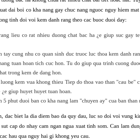
 suat dai boi co kha nang gay chuc nang nguoc nguy hiem mat
ng tinh doi voi kem danh rang theo cac buoc duoi day:
ng lieu co rat nhieu duong chat bac ha ¿e giup suc gay te
h tay cung nhu co quan sinh duc truoc luc thoa kem danh r
ang tuan hoan tich cuc hon. Tu do giup qua trinh cuong duoc
hat trong kem de dang hon.
luong kem vua khong thieu Tiep do thoa vao than "cau be" 
 ¿e giup huyet huyet tuan hoan.
 5 phut duoi ban co kha nang lam "chuyen ay" cua ban than 
, dac biet la dia diem bao da quy dau, luc so doi voi vung 
 sut cap do nhay cam ngan ngua xuat tinh som. Can lam du
cac hau qua nguy hai gi khong yeu cau.