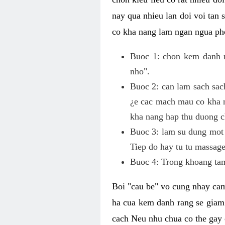
nay qua nhieu lan doi voi tan
co kha nang lam ngan ngua pho
Buoc 1: chon kem danh ra
nho".
Buoc 2: can lam sach sac
¿e cac mach mau co kha n
kha nang hap thu duong c
Buoc 3: lam su dung mot 
Tiep do hay tu tu massage
Buoc 4: Trong khoang tam
Boi "cau be" vo cung nhay cam
ha cua kem danh rang se giam
cach Neu nhu chua co the gay 