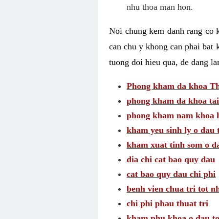
nhu thoa man hon.
Noi chung kem danh rang co kh
can chu y khong can phai bat 
tuong doi hieu qua, de dang l
Phong kham da khoa Thai
phong kham da khoa tai
phong kham nam khoa h
kham yeu sinh ly o dau 
kham xuat tinh som o d
dia chi cat bao quy dau
cat bao quy dau chi phi
benh vien chua tri tot n
chi phi phau thuat tri
kham phu khoa o dau to