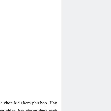
lua chon kieu kem phu hop. Hay
uyet nhien, han che su dung cach