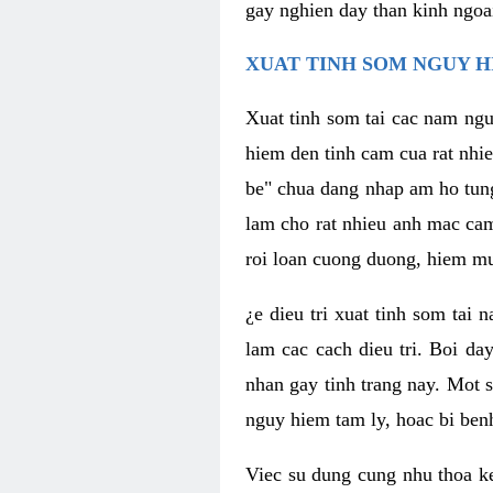
gay nghien day than kinh ngoa
XUAT TINH SOM NGUY H
Xuat tinh som tai cac nam ngu
hiem den tinh cam cua rat nhi
be" chua dang nhap am ho tun
lam cho rat nhieu anh mac ca
roi loan cuong duong, hiem mu
¿e dieu tri xuat tinh som tai
lam cac cach dieu tri. Boi da
nhan gay tinh trang nay. Mot s
nguy hiem tam ly, hoac bi ben
Viec su dung cung nhu thoa ke