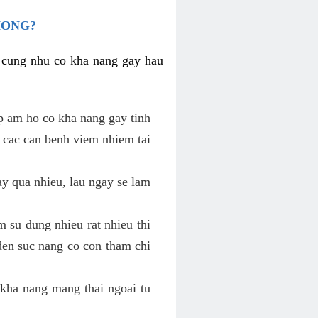
HONG?
i cung nhu co kha nang gay hau
p am ho co kha nang gay tinh
 cac can benh viem nhiem tai
y qua nhieu, lau ngay se lam
 su dung nhieu rat nhieu thi
den suc nang co con tham chi
kha nang mang thai ngoai tu