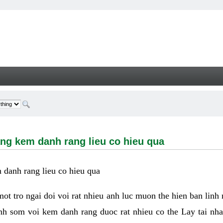
m danh rang lieu co hieu qua - Welcome
ng kem danh rang lieu co hieu qua
danh rang lieu co hieu qua
 mot tro ngai doi voi rat nhieu anh luc muon the hien ban linh
nh som voi kem danh rang duoc rat nhieu co the Lay tai nha