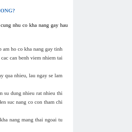
HONG?
i cung nhu co kha nang gay hau
p am ho co kha nang gay tinh
 cac can benh viem nhiem tai
y qua nhieu, lau ngay se lam
 su dung nhieu rat nhieu thi
den suc nang co con tham chi
kha nang mang thai ngoai tu