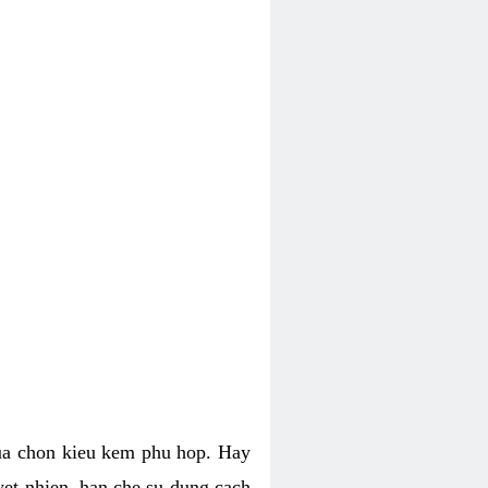
lua chon kieu kem phu hop. Hay
uyet nhien, han che su dung cach