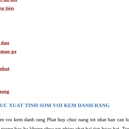
u tien
 dau
i mao ga
 nhat
hong
UC XUAT TINH SOM VOI KEM DANH RANG
som voi kem danh rang Phat huy chuc nang tot nhat ban can 
i tuong bac ha khong chua rat nhieu chat bai tiet hoac hat. T