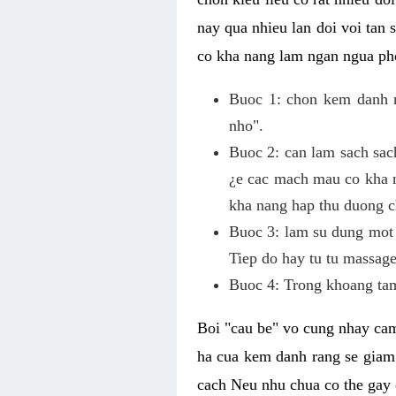
nay qua nhieu lan doi voi tan
co kha nang lam ngan ngua pho
Buoc 1: chon kem danh ra
nho".
Buoc 2: can lam sach sac
¿e cac mach mau co kha n
kha nang hap thu duong c
Buoc 3: lam su dung mot 
Tiep do hay tu tu massage
Buoc 4: Trong khoang tam
Boi "cau be" vo cung nhay cam
ha cua kem danh rang se giam
cach Neu nhu chua co the gay 