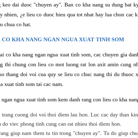
g keo dai duoc "chuyen ay". Ban co kha nang su dung bat 
uy nhien, ¿e lieu co duoc hieu qua tot nhat hay lua chon cac
u chua co hat.
 CO KHA NANG NGAN NGUA XUAT TINH SOM
lai co kha nang ngan ngua xuat tinh som, cac chuyen gia dan
g thi chung con lieu co mot luong rat lon axit amin cung n
 thang doi voi cua quy se lieu co chuc nang thi du thuoc x
a xuat tinh som tai cac nam.
 ngan ngua xuat tinh som kem danh rang con lieu co kha nan
 trang cuong doi voi thoi diem lau hon. Luc cac day than ki
 do viec phong tinh cung can rat nhieu thoi diem hon.
ng giup nam them tu tin trong "chuyen ay". Tu do giup chu