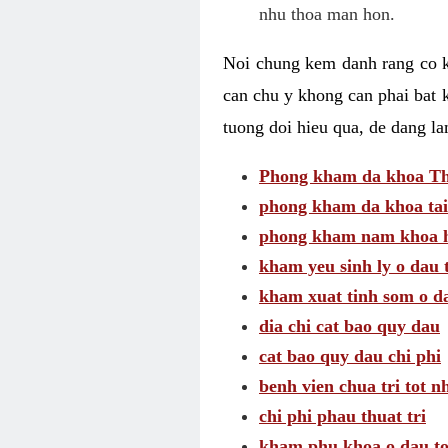
nhu thoa man hon.
Noi chung kem danh rang co kh
can chu y khong can phai bat 
tuong doi hieu qua, de dang l
Phong kham da khoa Thai
phong kham da khoa tai
phong kham nam khoa h
kham yeu sinh ly o dau 
kham xuat tinh som o d
dia chi cat bao quy dau
cat bao quy dau chi phi
benh vien chua tri tot n
chi phi phau thuat tri
kham phu khoa o dau to