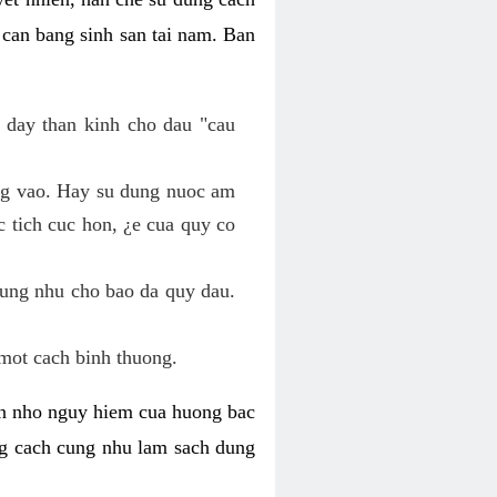
 can bang sinh san tai nam. Ban
 day than kinh cho dau "cau
ang vao. Hay su dung nuoc am
 tich cuc hon, ¿e cua quy co
cung nhu cho bao da quy dau.
mot cach binh thuong.
kin nho nguy hiem cua huong bac
ng cach cung nhu lam sach dung