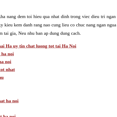
a nang dem toi hieu qua nhat dinh trong viec dieu tri ngan
ky kieu kem danh rang nao cung lieu co chuc nang ngan ngua 
am tai gia, Neu nhu ban ap dung dung cach.
 Ha uy tin chat luong tot tai Ha Noi
 ha noi
a noi
tot nhat
au
hat ha noi
t ha noi