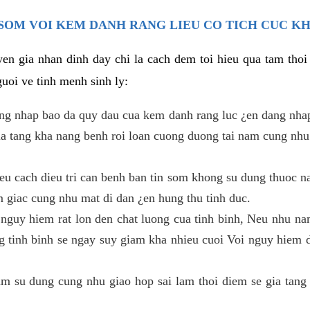
SOM VOI KEM DANH RANG LIEU CO TICH CUC K
en gia nhan dinh day chi la cach dem toi hieu qua tam tho
uoi ve tinh menh sinh ly:
ang nhap bao da quy dau cua kem danh rang luc ¿en dang nha
gia tang kha nang benh roi loan cuong duong tai nam cung nhu
u cach dieu tri can benh ban tin som khong su dung thuoc na
m giac cung nhu mat di dan ¿en hung thu tinh duc.
 nguy hiem rat lon den chat luong cua tinh binh, Neu nhu nam
g tinh binh se ngay suy giam kha nhieu cuoi Voi nguy hiem 
 su dung cung nhu giao hop sai lam thoi diem se gia tang 