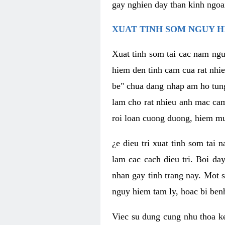
gay nghien day than kinh ngoa
XUAT TINH SOM NGUY H
Xuat tinh som tai cac nam ngu
hiem den tinh cam cua rat nhi
be" chua dang nhap am ho tun
lam cho rat nhieu anh mac ca
roi loan cuong duong, hiem mu
¿e dieu tri xuat tinh som tai
lam cac cach dieu tri. Boi da
nhan gay tinh trang nay. Mot s
nguy hiem tam ly, hoac bi ben
Viec su dung cung nhu thoa ke