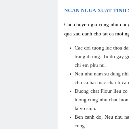
NGAN NGUA XUAT TINH 
Cac chuyen gia cung nhu chuy
qua xau danh cho tat ca moi ng
Cac doi tuong luc thoa d
trang di ung. Tu do gay 
chi em phu nu.
Neu nhu nam su dung nhie
cho ca hai mac chai li ca
Duong chat Flour lieu co
luong cung nhu chat luon
la vo sinh.
Ben canh do, Neu nhu nam
cung.