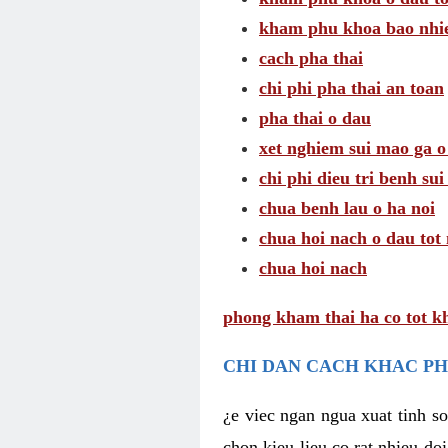
kham phu khoa bao nhie
cach pha thai
chi phi pha thai an toan
pha thai o dau
xet nghiem sui mao ga o
chi phi dieu tri benh su
chua benh lau o ha noi
chua hoi nach o dau tot
chua hoi nach
phong kham thai ha co tot k
CHI DAN CACH KHAC PH
¿e viec ngan ngua xuat tinh 
chon kieu lieu co rat nhieu do