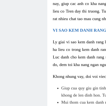
nay, giup cac anh co kha nan
lieu co Tren day thi truong. T
rat nhieu chat tao mau cung nh
VI SAO KEM DANH RANG
Ly giai vi sao kem danh rang 
ha lieu co trong kem danh ran
Luc danh cho kem danh rang so
do, dem toi kha nang ngan ngu
Khong nhung vay, doi voi viec
Giup cua quy giu gin tinh
khong de len dinh hon. Tu
Mui thom cua kem danh ra