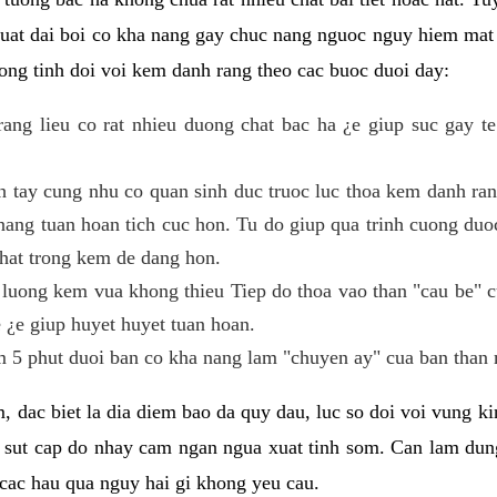
 suat dai boi co kha nang gay chuc nang nguoc nguy hiem mat
ng tinh doi voi kem danh rang theo cac buoc duoi day:
ng lieu co rat nhieu duong chat bac ha ¿e giup suc gay te
h tay cung nhu co quan sinh duc truoc luc thoa kem danh r
ang tuan hoan tich cuc hon. Tu do giup qua trinh cuong duoc
hat trong kem de dang hon.
luong kem vua khong thieu Tiep do thoa vao than "cau be" 
 ¿e giup huyet huyet tuan hoan.
 5 phut duoi ban co kha nang lam "chuyen ay" cua ban than 
, dac biet la dia diem bao da quy dau, luc so doi voi vung 
 sut cap do nhay cam ngan ngua xuat tinh som. Can lam du
cac hau qua nguy hai gi khong yeu cau.