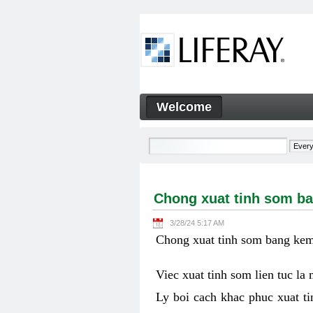
Skip to Content
Welcome
Chong xuat tinh som bang ke
Navigation
Chong xuat tinh som ba
3/28/24 5:17 AM
Chong xuat tinh som bang kem 
Viec xuat tinh som lien tuc la
Ly boi cach khac phuc xuat ti