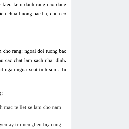
ky kieu kem danh rang nao dang
 kieu chua huong bac ha, chua co
h cho rang: ngoai doi tuong bac
hu cac chat lam sach nhat dinh.
it ngan ngua xuat tinh som. Tu
g:
nh mac te liet se lam cho nam
yen ay tro nen ¿ben bi¿ cung