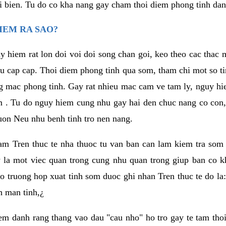
i bien. Tu do co kha nang gay cham thoi diem phong tinh da
IEM RA SAO?
y hiem rat lon doi voi doi song chan goi, keo theo cac tha
eu cap cap. Thoi diem phong tinh qua som, tham chi mot so ti
g mac phong tinh. Gay rat nhieu mac cam ve tam ly, nguy 
m . Tu do nguy hiem cung nhu gay hai den chuc nang co con,
on Neu nhu benh tinh tro nen nang.
 nam Tren thuc te nha thuoc tu van ban can lam kiem tra som 
y la mot viec quan trong cung nhu quan trong giup ban co k
o truong hop xuat tinh som duoc ghi nhan Tren thuc te do la:
h man tinh,¿
m danh rang thang vao dau "cau nho" ho tro gay te tam thoi