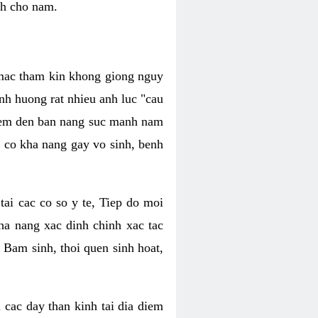
nh cho nam.
c mac tham kin khong giong nguy
nh huong rat nhieu anh luc "cau
hiem den ban nang suc manh nam
 co kha nang gay vo sinh, benh
tai cac co so y te, Tiep do moi
ha nang xac dinh chinh xac tac
 Bam sinh, thoi quen sinh hoat,
 cac day than kinh tai dia diem