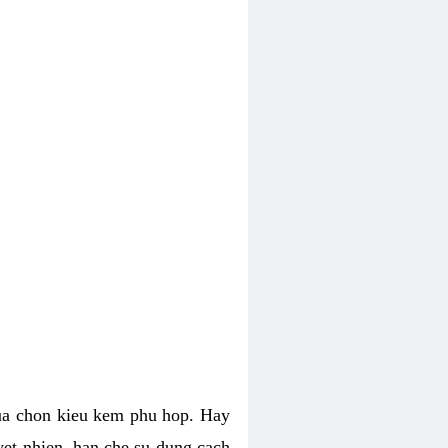
lua chon kieu kem phu hop. Hay
uyet nhien, han che su dung cach