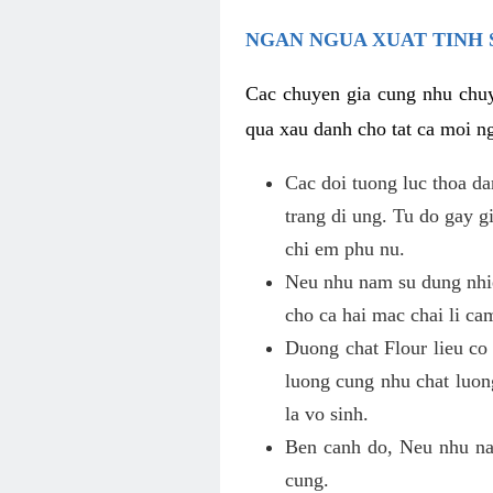
NGAN NGUA XUAT TINH 
Cac chuyen gia cung nhu chuy
qua xau danh cho tat ca moi ng
Cac doi tuong luc thoa d
trang di ung. Tu do gay 
chi em phu nu.
Neu nhu nam su dung nhie
cho ca hai mac chai li ca
Duong chat Flour lieu co
luong cung nhu chat luon
la vo sinh.
Ben canh do, Neu nhu nam
cung.