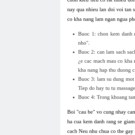
nay qua nhieu lan doi voi tan
co kha nang lam ngan ngua pho
Buoc 1: chon kem danh ra
nho".
Buoc 2: can lam sach sac
¿e cac mach mau co kha n
kha nang hap thu duong c
Buoc 3: lam su dung mot 
Tiep do hay tu tu massage
Buoc 4: Trong khoang tam
Boi "cau be" vo cung nhay cam
ha cua kem danh rang se giam
cach Neu nhu chua co the gay 