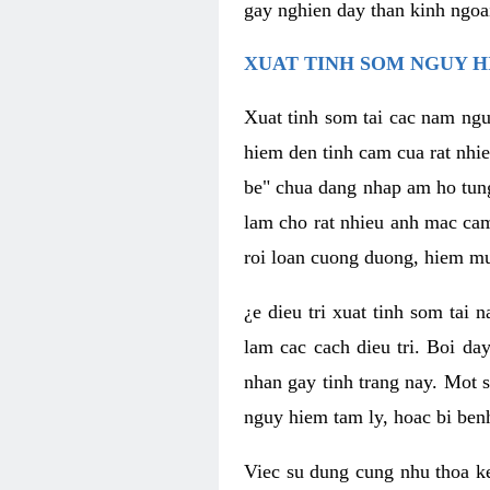
gay nghien day than kinh ngoa
XUAT TINH SOM NGUY H
Xuat tinh som tai cac nam ngu
hiem den tinh cam cua rat nhi
be" chua dang nhap am ho tun
lam cho rat nhieu anh mac ca
roi loan cuong duong, hiem mu
¿e dieu tri xuat tinh som tai
lam cac cach dieu tri. Boi da
nhan gay tinh trang nay. Mot s
nguy hiem tam ly, hoac bi ben
Viec su dung cung nhu thoa ke