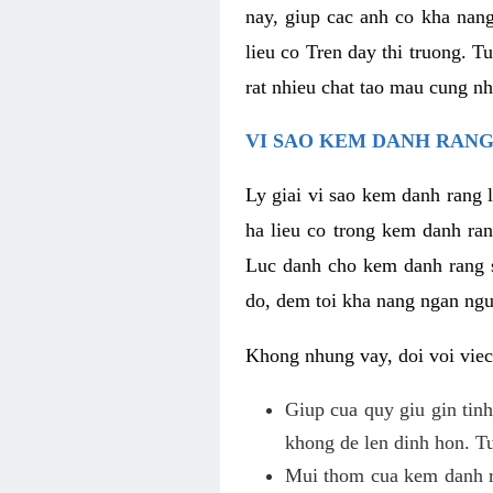
nay, giup cac anh co kha nan
lieu co Tren day thi truong. T
rat nhieu chat tao mau cung nh
VI SAO KEM DANH RANG
Ly giai vi sao kem danh rang 
ha lieu co trong kem danh ran
Luc danh cho kem danh rang so
do, dem toi kha nang ngan ngu
Khong nhung vay, doi voi viec
Giup cua quy giu gin tinh
khong de len dinh hon. Tu
Mui thom cua kem danh ra