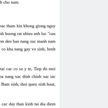
nh cho nam.
c mac tham kin khong giong nguy
nh huong rat nhieu anh luc "cau
hiem den ban nang suc manh nam
 co kha nang gay vo sinh, benh
tai cac co so y te, Tiep do moi
ha nang xac dinh chinh xac tac
 Bam sinh, thoi quen sinh hoat,
 cac day than kinh tai dia diem