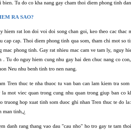
i bien. Tu do co kha nang gay cham thoi diem phong tinh da
IEM RA SAO?
y hiem rat lon doi voi doi song chan goi, keo theo cac tha
eu cap cap. Thoi diem phong tinh qua som, tham chi mot so ti
g mac phong tinh. Gay rat nhieu mac cam ve tam ly, nguy 
m . Tu do nguy hiem cung nhu gay hai den chuc nang co con,
on Neu nhu benh tinh tro nen nang.
 nam Tren thuc te nha thuoc tu van ban can lam kiem tra som 
y la mot viec quan trong cung nhu quan trong giup ban co k
o truong hop xuat tinh som duoc ghi nhan Tren thuc te do la:
h man tinh,¿
m danh rang thang vao dau "cau nho" ho tro gay te tam thoi