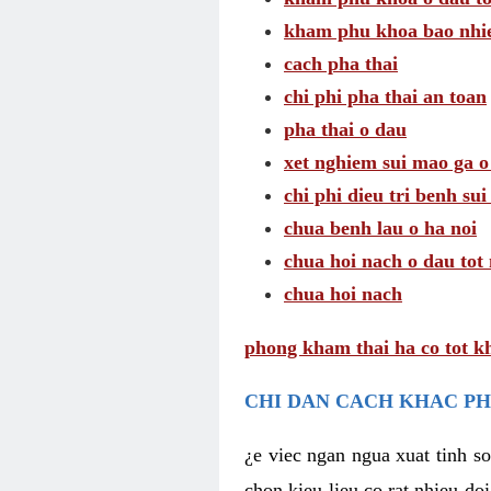
kham phu khoa bao nhie
cach pha thai
chi phi pha thai an toan
pha thai o dau
xet nghiem sui mao ga o
chi phi dieu tri benh su
chua benh lau o ha noi
chua hoi nach o dau tot
chua hoi nach
phong kham thai ha co tot k
CHI DAN CACH KHAC PH
¿e viec ngan ngua xuat tinh 
chon kieu lieu co rat nhieu do