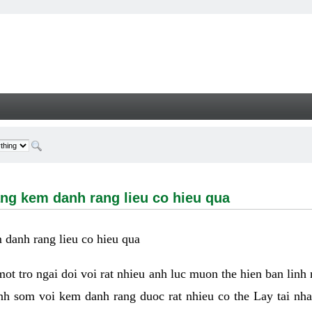
m danh rang lieu co hieu qua - Welcome
ng kem danh rang lieu co hieu qua
danh rang lieu co hieu qua
 mot tro ngai doi voi rat nhieu anh luc muon the hien ban linh
nh som voi kem danh rang duoc rat nhieu co the Lay tai nha