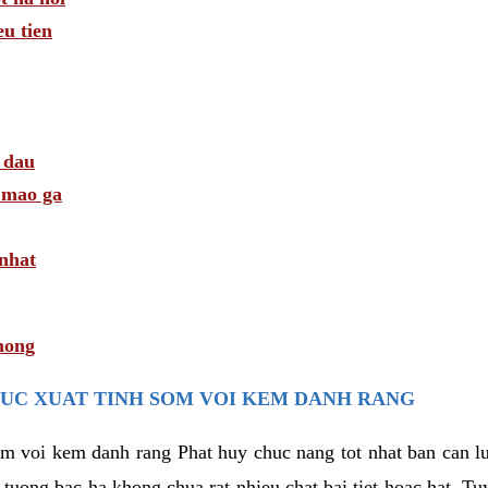
u tien
 dau
i mao ga
 nhat
hong
UC XUAT TINH SOM VOI KEM DANH RANG
som voi kem danh rang Phat huy chuc nang tot nhat ban can 
i tuong bac ha khong chua rat nhieu chat bai tiet hoac hat. T