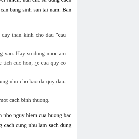
 can bang sinh san tai nam. Ban
 day than kinh cho dau "cau
ang vao. Hay su dung nuoc am
 tich cuc hon, ¿e cua quy co
cung nhu cho bao da quy dau.
mot cach binh thuong.
kin nho nguy hiem cua huong bac
ng cach cung nhu lam sach dung