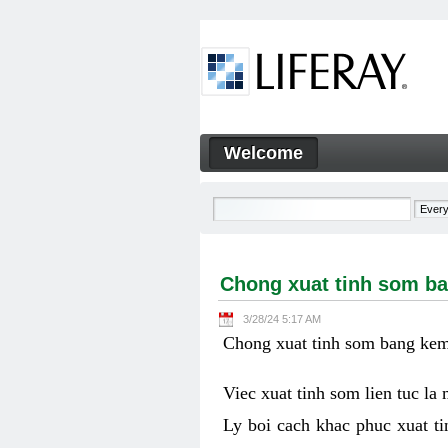
Skip to Content
Welcome
Chong xuat tinh som bang ke
Navigation
Chong xuat tinh som ba
3/28/24 5:17 AM
Chong xuat tinh som bang kem 
Viec xuat tinh som lien tuc la
Ly boi cach khac phuc xuat ti