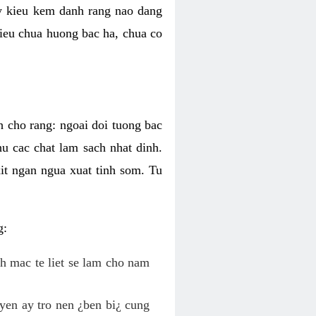
ky kieu kem danh rang nao dang
 kieu chua huong bac ha, chua co
h cho rang: ngoai doi tuong bac
hu cac chat lam sach nhat dinh.
it ngan ngua xuat tinh som. Tu
g:
nh mac te liet se lam cho nam
yen ay tro nen ¿ben bi¿ cung