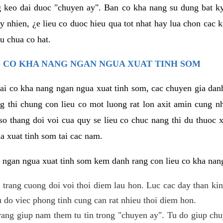
g keo dai duoc "chuyen ay". Ban co kha nang su dung bat 
uy nhien, ¿e lieu co duoc hieu qua tot nhat hay lua chon cac
u chua co hat.
 CO KHA NANG NGAN NGUA XUAT TINH SOM
lai co kha nang ngan ngua xuat tinh som, cac chuyen gia dan
g thi chung con lieu co mot luong rat lon axit amin cung n
 thang doi voi cua quy se lieu co chuc nang thi du thuoc x
a xuat tinh som tai cac nam.
 ngan ngua xuat tinh som kem danh rang con lieu co kha nan
 trang cuong doi voi thoi diem lau hon. Luc cac day than ki
 do viec phong tinh cung can rat nhieu thoi diem hon.
ng giup nam them tu tin trong "chuyen ay". Tu do giup chu