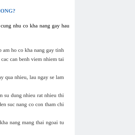
HONG?
i cung nhu co kha nang gay hau
p am ho co kha nang gay tinh
 cac can benh viem nhiem tai
y qua nhieu, lau ngay se lam
 su dung nhieu rat nhieu thi
den suc nang co con tham chi
kha nang mang thai ngoai tu