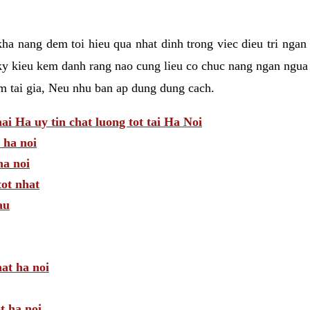
a nang dem toi hieu qua nhat dinh trong viec dieu tri ngan
ky kieu kem danh rang nao cung lieu co chuc nang ngan ngua 
am tai gia, Neu nhu ban ap dung dung cach.
 Ha uy tin chat luong tot tai Ha Noi
 ha noi
a noi
tot nhat
au
hat ha noi
t ha noi