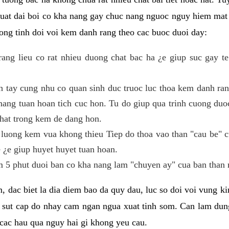
 suat dai boi co kha nang gay chuc nang nguoc nguy hiem mat
ng tinh doi voi kem danh rang theo cac buoc duoi day:
ng lieu co rat nhieu duong chat bac ha ¿e giup suc gay te
h tay cung nhu co quan sinh duc truoc luc thoa kem danh r
ang tuan hoan tich cuc hon. Tu do giup qua trinh cuong duoc
hat trong kem de dang hon.
luong kem vua khong thieu Tiep do thoa vao than "cau be" 
 ¿e giup huyet huyet tuan hoan.
 5 phut duoi ban co kha nang lam "chuyen ay" cua ban than 
, dac biet la dia diem bao da quy dau, luc so doi voi vung 
 sut cap do nhay cam ngan ngua xuat tinh som. Can lam du
cac hau qua nguy hai gi khong yeu cau.