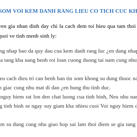
SOM VOI KEM DANH RANG LIEU CO TICH CUC K
en gia nhan dinh day chi la cach dem toi hieu qua tam tho
uoi ve tinh menh sinh ly:
ang nhap bao da quy dau cua kem danh rang luc ¿en dang nha
gia tang kha nang benh roi loan cuong duong tai nam cung nhu
u cach dieu tri can benh ban tin som khong su dung thuoc na
m giac cung nhu mat di dan ¿en hung thu tinh duc.
 nguy hiem rat lon den chat luong cua tinh binh, Neu nhu nam
g tinh binh se ngay suy giam kha nhieu cuoi Voi nguy hiem 
 su dung cung nhu giao hop sai lam thoi diem se gia tang 