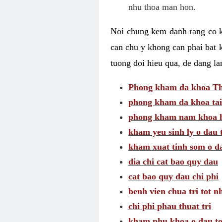
nhu thoa man hon.
Noi chung kem danh rang co kh
can chu y khong can phai bat 
tuong doi hieu qua, de dang l
Phong kham da khoa Thai
phong kham da khoa tai
phong kham nam khoa h
kham yeu sinh ly o dau 
kham xuat tinh som o d
dia chi cat bao quy dau
cat bao quy dau chi phi
benh vien chua tri tot n
chi phi phau thuat tri
kham phu khoa o dau to