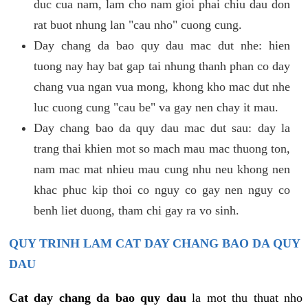
duc cua nam, lam cho nam gioi phai chiu dau don
rat buot nhung lan "cau nho" cuong cung.
Day chang da bao quy dau mac dut nhe: hien
tuong nay hay bat gap tai nhung thanh phan co day
chang vua ngan vua mong, khong kho mac dut nhe
luc cuong cung "cau be" va gay nen chay it mau.
Day chang bao da quy dau mac dut sau: day la
trang thai khien mot so mach mau mac thuong ton,
nam mac mat nhieu mau cung nhu neu khong nen
khac phuc kip thoi co nguy co gay nen nguy co
benh liet duong, tham chi gay ra vo sinh.
QUY TRINH LAM CAT DAY CHANG BAO DA QUY
DAU
Cat day chang da bao quy dau
la mot thu thuat nho