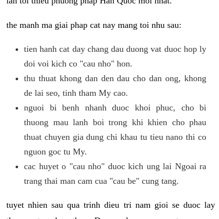
lan toi thieu phuong phap Han Quoc moi nhat.
the manh ma giai phap cat nay mang toi nhu sau:
tien hanh cat day chang dau duong vat duoc hop ly
doi voi kich co "cau nho" hon.
thu thuat khong dan den dau cho dan ong, khong
de lai seo, tinh tham My cao.
nguoi bi benh nhanh duoc khoi phuc, cho bi
thuong mau lanh boi trong khi khien cho phau
thuat chuyen gia dung chi khau tu tieu nano thi co
nguon goc tu My.
cac huyet o "cau nho" duoc kich ung lai Ngoai ra
trang thai man cam cua "cau be" cung tang.
tuyet nhien sau qua trinh dieu tri nam gioi se duoc lay