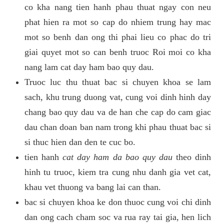
co kha nang tien hanh phau thuat ngay con neu
phat hien ra mot so cap do nhiem trung hay mac
mot so benh dan ong thi phai lieu co phac do tri
giai quyet mot so can benh truoc Roi moi co kha
nang lam cat day ham bao quy dau.
Truoc luc thu thuat bac si chuyen khoa se lam
sach, khu trung duong vat, cung voi dinh hinh day
chang bao quy dau va de han che cap do cam giac
dau chan doan ban nam trong khi phau thuat bac si
si thuc hien dan den te cuc bo.
tien hanh
cat day ham da bao quy dau
theo dinh
hinh tu truoc, kiem tra cung nhu danh gia vet cat,
khau vet thuong va bang lai can than.
bac si chuyen khoa ke don thuoc cung voi chi dinh
dan ong cach cham soc va rua ray tai gia, hen lich