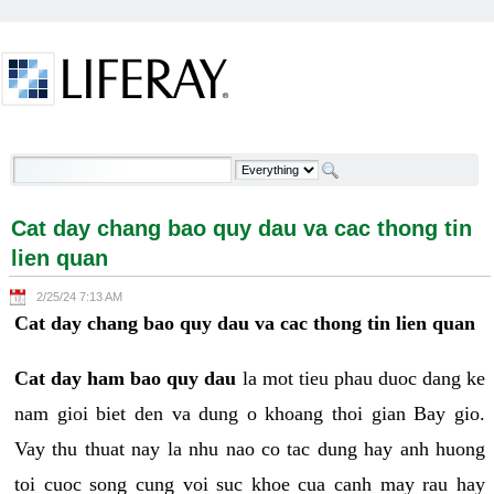
Skip to Content
Cat day chang bao quy dau va cac thong tin lien
quan - Welcome
Cat day chang bao quy dau va cac thong tin
lien quan
2/25/24 7:13 AM
Cat day chang bao quy dau va cac thong tin lien quan
Cat day ham bao quy dau
la mot tieu phau duoc dang ke
nam gioi biet den va dung o khoang thoi gian Bay gio.
Vay thu thuat nay la nhu nao co tac dung hay anh huong
toi cuoc song cung voi suc khoe cua canh may rau hay