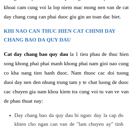
khoai cam cung voi la lop niem mac mong nen van de cat
day chang cung can phai duoc giu gin an toan dac biet.
KHI NAO CAN THUC HIEN CAT CHINH DAY
CHANG BAO DA QUY DAU
Cat day chang bao quy dau
la 1 tieu phau de thuc hien
song khong phai phai manh khong phai nam gioi nao cung
co kha nang tien hanh duoc. Nam thuoc cac doi tuong
duoi day nen den nhung trung tam y te chat luong de duoc
cac chuyen gia nam khoa kiem tra cung voi tu van ve van
de phau thuat nay:
Day chang bao da quy dau bi ngan: day la cap do
khien cho ngan can van de "lam chuyen ay" tinh