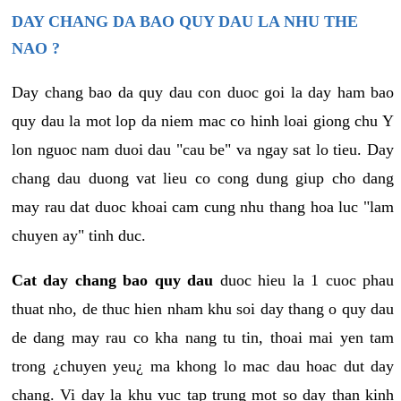
DAY CHANG DA BAO QUY DAU LA NHU THE
NAO ?
Day chang bao da quy dau con duoc goi la day ham bao
quy dau la mot lop da niem mac co hinh loai giong chu Y
lon nguoc nam duoi dau "cau be" va ngay sat lo tieu. Day
chang dau duong vat lieu co cong dung giup cho dang
may rau dat duoc khoai cam cung nhu thang hoa luc "lam
chuyen ay" tinh duc.
Cat day chang bao quy dau
duoc hieu la 1 cuoc phau
thuat nho, de thuc hien nham khu soi day thang o quy dau
de dang may rau co kha nang tu tin, thoai mai yen tam
trong ¿chuyen yeu¿ ma khong lo mac dau hoac dut day
chang. Vi day la khu vuc tap trung mot so day than kinh