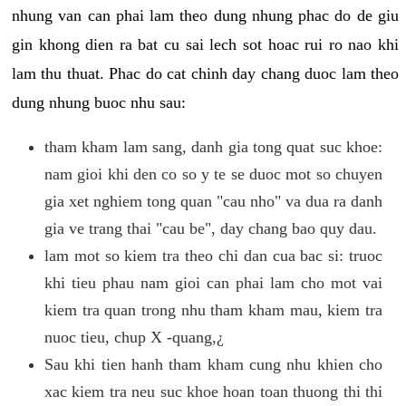
nhung van can phai lam theo dung nhung phac do de giu
gin khong dien ra bat cu sai lech sot hoac rui ro nao khi
lam thu thuat. Phac do cat chinh day chang duoc lam theo
dung nhung buoc nhu sau:
tham kham lam sang, danh gia tong quat suc khoe:
nam gioi khi den co so y te se duoc mot so chuyen
gia xet nghiem tong quan "cau nho" va dua ra danh
gia ve trang thai "cau be", day chang bao quy dau.
lam mot so kiem tra theo chi dan cua bac si: truoc
khi tieu phau nam gioi can phai lam cho mot vai
kiem tra quan trong nhu tham kham mau, kiem tra
nuoc tieu, chup X -quang,¿
Sau khi tien hanh tham kham cung nhu khien cho
xac kiem tra neu suc khoe hoan toan thuong thi thi