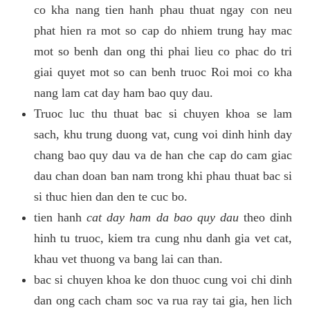
co kha nang tien hanh phau thuat ngay con neu
phat hien ra mot so cap do nhiem trung hay mac
mot so benh dan ong thi phai lieu co phac do tri
giai quyet mot so can benh truoc Roi moi co kha
nang lam cat day ham bao quy dau.
Truoc luc thu thuat bac si chuyen khoa se lam
sach, khu trung duong vat, cung voi dinh hinh day
chang bao quy dau va de han che cap do cam giac
dau chan doan ban nam trong khi phau thuat bac si
si thuc hien dan den te cuc bo.
tien hanh
cat day ham da bao quy dau
theo dinh
hinh tu truoc, kiem tra cung nhu danh gia vet cat,
khau vet thuong va bang lai can than.
bac si chuyen khoa ke don thuoc cung voi chi dinh
dan ong cach cham soc va rua ray tai gia, hen lich