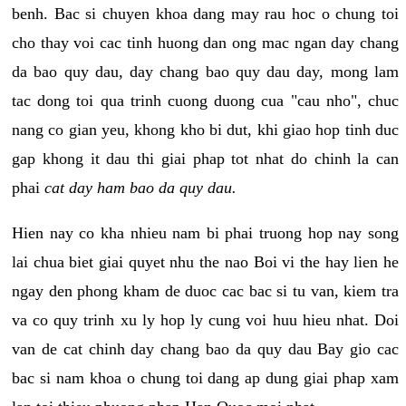
benh. Bac si chuyen khoa dang may rau hoc o chung toi
cho thay voi cac tinh huong dan ong mac ngan day chang
da bao quy dau, day chang bao quy dau day, mong lam
tac dong toi qua trinh cuong duong cua "cau nho", chuc
nang co gian yeu, khong kho bi dut, khi giao hop tinh duc
gap khong it dau thi giai phap tot nhat do chinh la can
phai
cat day ham bao da quy dau.
Hien nay co kha nhieu nam bi phai truong hop nay song
lai chua biet giai quyet nhu the nao Boi vi the hay lien he
ngay den phong kham de duoc cac bac si tu van, kiem tra
va co quy trinh xu ly hop ly cung voi huu hieu nhat. Doi
van de cat chinh day chang bao da quy dau Bay gio cac
bac si nam khoa o chung toi dang ap dung giai phap xam