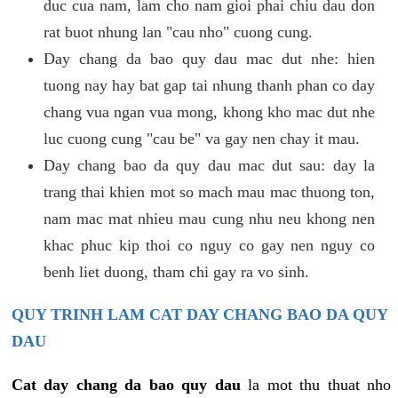
duc cua nam, lam cho nam gioi phai chiu dau don
rat buot nhung lan "cau nho" cuong cung.
Day chang da bao quy dau mac dut nhe: hien
tuong nay hay bat gap tai nhung thanh phan co day
chang vua ngan vua mong, khong kho mac dut nhe
luc cuong cung "cau be" va gay nen chay it mau.
Day chang bao da quy dau mac dut sau: day la
trang thai khien mot so mach mau mac thuong ton,
nam mac mat nhieu mau cung nhu neu khong nen
khac phuc kip thoi co nguy co gay nen nguy co
benh liet duong, tham chi gay ra vo sinh.
QUY TRINH LAM CAT DAY CHANG BAO DA QUY
DAU
Cat day chang da bao quy dau
la mot thu thuat nho