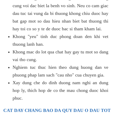
cung voi dac biet la benh vo sinh. Neu co cam giac
dau tuc tai vung da bi thuong khong chiu duoc hay
bat gap mot so dau hieu nhan biet bat thuong thi
hay toi co so y te de duoc bac si tham kham lai.
Khong "yeu" tinh duc phong doan den khi vet
thuong lanh han.
Khong mac do lot qua chat hay gay tu mot so dang
vai tho cung.
Nghiem tuc thuc hien theo dung huong dan ve
phuong phap lam sach "cau nho" cua chuyen gia.
Xay dung che do dinh duong nam nghi an dung
hop ly, thich hop de co the mau chong duoc khoi
phuc.
CAT DAY CHANG BAO DA QUY DAU O DAU TOT