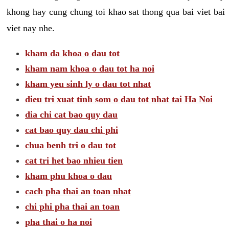
khong hay cung chung toi khao sat thong qua bai viet bai
viet nay nhe.
kham da khoa o dau tot
kham nam khoa o dau tot ha noi
kham yeu sinh ly o dau tot nhat
dieu tri xuat tinh som o dau tot nhat tai Ha Noi
dia chi cat bao quy dau
cat bao quy dau chi phi
chua benh tri o dau tot
cat tri het bao nhieu tien
kham phu khoa o dau
cach pha thai an toan nhat
chi phi pha thai an toan
pha thai o ha noi