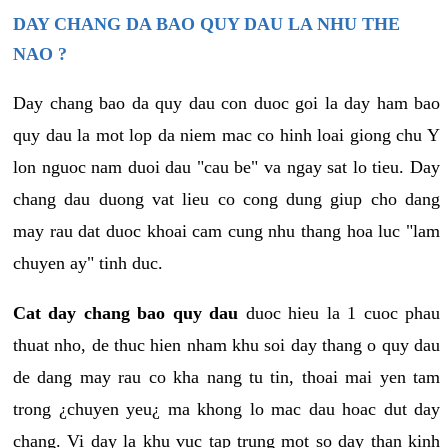
DAY CHANG DA BAO QUY DAU LA NHU THE
NAO ?
Day chang bao da quy dau con duoc goi la day ham bao
quy dau la mot lop da niem mac co hinh loai giong chu Y
lon nguoc nam duoi dau "cau be" va ngay sat lo tieu. Day
chang dau duong vat lieu co cong dung giup cho dang
may rau dat duoc khoai cam cung nhu thang hoa luc "lam
chuyen ay" tinh duc.
Cat day chang bao quy dau
duoc hieu la 1 cuoc phau
thuat nho, de thuc hien nham khu soi day thang o quy dau
de dang may rau co kha nang tu tin, thoai mai yen tam
trong ¿chuyen yeu¿ ma khong lo mac dau hoac dut day
chang. Vi day la khu vuc tap trung mot so day than kinh