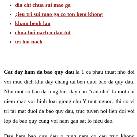
dia chi chua sui mao ga
¿ieu tri sui mao ga co ton kem khong
kham benh lau
chua hoi nach o dau tot
tri hoi nach
Cat day ham da bao quy dau
la 1 ca phau thuat nho doi
voi muc dich khu day chang tai ben duoi bao da quy dau.
Nhu mot so ban da tung biet day dau "cau nho" la mot dai
niem mac voi hinh loai giong chu Y tuot nguoc, thi co vi
tri tai mat duoi da bao quy dau, truc tuyen noi lien doi voi
lop da bao quy cung voi nam gan sat lo nieu dao.
Day ham bao quy dau o tung nam co cau truc khong