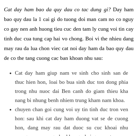
Cat day ham bao da quy dau co tac dung gi?
Day ham
bao quy dau la 1 cai gi do tuong doi man cam no co nguy
co gay nen anh huong tieu cuc den tam ly cung voi tin cay
tinh duc cua tung cap hai vo chong. Boi vi the nhieu dang
may rau da lua chon viec cat noi day ham da bao quy dau
de co the tang cuong cac ban khoan nhu sau:
Cat day ham giup nam ve sinh cho sinh san de
thuc hien hon, loai bo bua sinh duc ton dong phia
trong nhu nuoc dai Ben canh do giam thieu kha
nang bi nhung benh nhiem trung kham nam khoa.
chuyen chan goi cung voi uy tin tinh duc tron ven
hon: sau khi cat day ham duong vat se de cuong
hon, dang may rau dat duoc su cuc khoai nhu