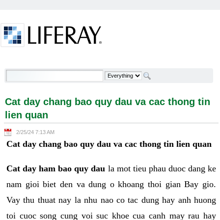
Skip to Content
Cat day chang bao quy dau va cac thong tin lien
quan - Welcome
Cat day chang bao quy dau va cac thong tin
lien quan
2/25/24 7:13 AM
Cat day chang bao quy dau va cac thong tin lien quan
Cat day ham bao quy dau
la mot tieu phau duoc dang ke
nam gioi biet den va dung o khoang thoi gian Bay gio.
Vay thu thuat nay la nhu nao co tac dung hay anh huong
toi cuoc song cung voi suc khoe cua canh may rau hay