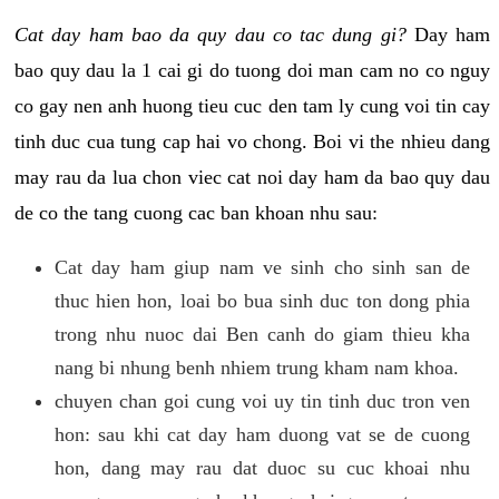
Cat day ham bao da quy dau co tac dung gi?
Day ham
bao quy dau la 1 cai gi do tuong doi man cam no co nguy
co gay nen anh huong tieu cuc den tam ly cung voi tin cay
tinh duc cua tung cap hai vo chong. Boi vi the nhieu dang
may rau da lua chon viec cat noi day ham da bao quy dau
de co the tang cuong cac ban khoan nhu sau:
Cat day ham giup nam ve sinh cho sinh san de
thuc hien hon, loai bo bua sinh duc ton dong phia
trong nhu nuoc dai Ben canh do giam thieu kha
nang bi nhung benh nhiem trung kham nam khoa.
chuyen chan goi cung voi uy tin tinh duc tron ven
hon: sau khi cat day ham duong vat se de cuong
hon, dang may rau dat duoc su cuc khoai nhu