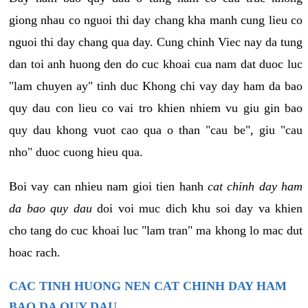
giong nhau co nguoi thi day chang kha manh cung lieu co
nguoi thi day chang qua day. Cung chinh Viec nay da tung
dan toi anh huong den do cuc khoai cua nam dat duoc luc
"lam chuyen ay" tinh duc Khong chi vay day ham da bao
quy dau con lieu co vai tro khien nhiem vu giu gin bao
quy dau khong vuot cao qua o than "cau be", giu "cau
nho" duoc cuong hieu qua.
Boi vay can nhieu nam gioi tien hanh
cat chinh day ham
da bao quy dau
doi voi muc dich khu soi day va khien
cho tang do cuc khoai luc "lam tran" ma khong lo mac dut
hoac rach.
CAC TINH HUONG NEN CAT CHINH DAY HAM
BAO DA QUY DAU