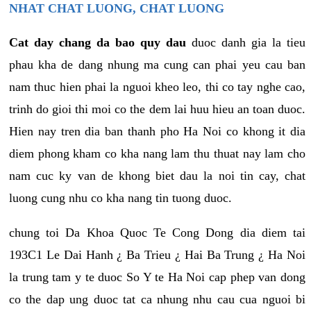
NHAT CHAT LUONG, CHAT LUONG
Cat day chang da bao quy dau
duoc danh gia la tieu
phau kha de dang nhung ma cung can phai yeu cau ban
nam thuc hien phai la nguoi kheo leo, thi co tay nghe cao,
trinh do gioi thi moi co the dem lai huu hieu an toan duoc.
Hien nay tren dia ban thanh pho Ha Noi co khong it dia
diem phong kham co kha nang lam thu thuat nay lam cho
nam cuc ky van de khong biet dau la noi tin cay, chat
luong cung nhu co kha nang tin tuong duoc.
chung toi Da Khoa Quoc Te Cong Dong dia diem tai
193C1 Le Dai Hanh ¿ Ba Trieu ¿ Hai Ba Trung ¿ Ha Noi
la trung tam y te duoc So Y te Ha Noi cap phep van dong
co the dap ung duoc tat ca nhung nhu cau cua nguoi bi