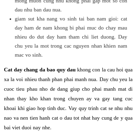
mong muon cung nhu khong phai gap mot so con
dau nhu ban dau nua.
giam sut kha nang vo sinh tai ban nam gioi: cat
day ham de nam khong bi phai muc do chay mau
nhieu do dut day ham tham chi liet duong. Day
chu yeu la mot trong cac nguyen nhan khien nam
mac vo sinh.
Cat day chang da bao quy dau
khong con la cau hoi qua
xa la voi nhieu thanh phan phai manh nua. Day chu yeu la
cuoc tieu phau nho de dang giup cho phai manh mat di
nhan thay kho khan trong chuyen ay va gay tang cuc
khoai khi giao hop tinh duc. Vay quy trinh cat se nhu nhu
nao va nen tien hanh cat o dau tot nhat hay cung de y qua
bai viet duoi nay nhe.