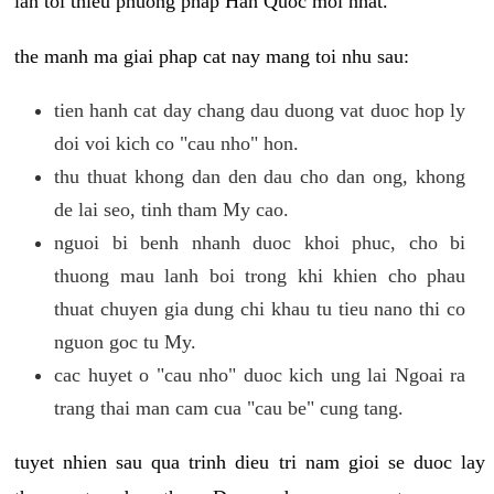
lan toi thieu phuong phap Han Quoc moi nhat.
the manh ma giai phap cat nay mang toi nhu sau:
tien hanh cat day chang dau duong vat duoc hop ly
doi voi kich co "cau nho" hon.
thu thuat khong dan den dau cho dan ong, khong
de lai seo, tinh tham My cao.
nguoi bi benh nhanh duoc khoi phuc, cho bi
thuong mau lanh boi trong khi khien cho phau
thuat chuyen gia dung chi khau tu tieu nano thi co
nguon goc tu My.
cac huyet o "cau nho" duoc kich ung lai Ngoai ra
trang thai man cam cua "cau be" cung tang.
tuyet nhien sau qua trinh dieu tri nam gioi se duoc lay