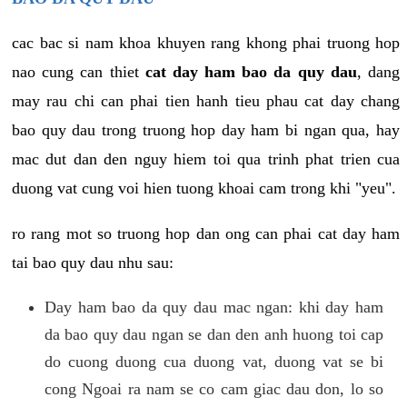
cac bac si nam khoa khuyen rang khong phai truong hop
nao cung can thiet
cat day ham bao da quy dau
, dang
may rau chi can phai tien hanh tieu phau cat day chang
bao quy dau trong truong hop day ham bi ngan qua, hay
mac dut dan den nguy hiem toi qua trinh phat trien cua
duong vat cung voi hien tuong khoai cam trong khi "yeu".
ro rang mot so truong hop dan ong can phai cat day ham
tai bao quy dau nhu sau:
Day ham bao da quy dau mac ngan: khi day ham
da bao quy dau ngan se dan den anh huong toi cap
do cuong duong cua duong vat, duong vat se bi
cong Ngoai ra nam se co cam giac dau don, lo so