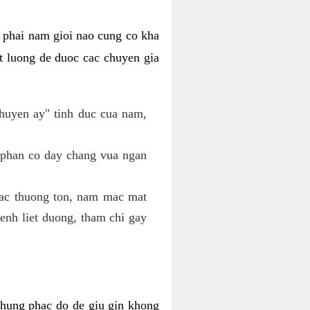
 phai nam gioi nao cung co kha
t luong de duoc cac chuyen gia
huyen ay" tinh duc cua nam,
 phan co day chang vua ngan
mac thuong ton, nam mac mat
nh liet duong, tham chi gay
nhung phac do de giu gin khong