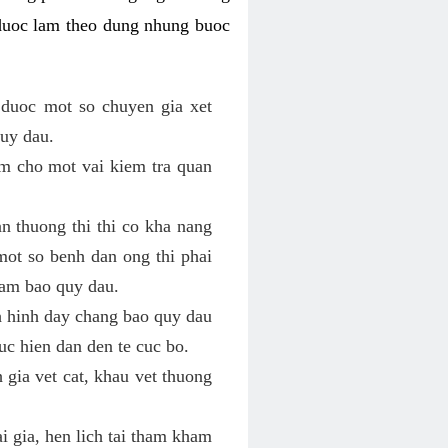
g duoc lam theo dung nhung buoc
 duoc mot so chuyen gia xet
quy dau.
am cho mot vai kiem tra quan
n thuong thi thi co kha nang
mot so benh dan ong thi phai
ham bao quy dau.
nh hinh day chang bao quy dau
uc hien dan den te cuc bo.
 gia vet cat, khau vet thuong
i gia, hen lich tai tham kham