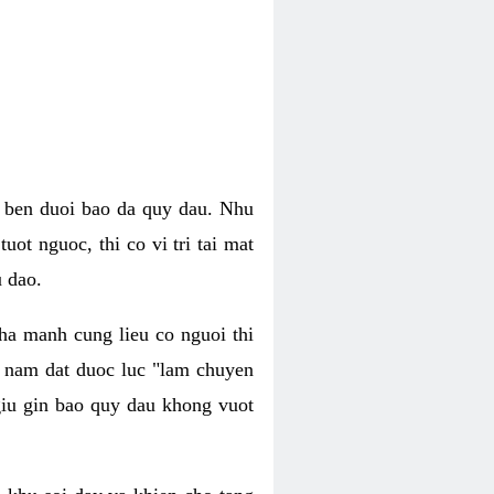
i ben duoi bao da quy dau. Nhu
ot nguoc, thi co vi tri tai mat
u dao.
ha manh cung lieu co nguoi thi
a nam dat duoc luc "lam chuyen
giu gin bao quy dau khong vuot