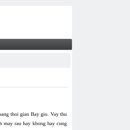
oang thoi gian Bay gio. Vay thu
anh may rau hay khong hay cung