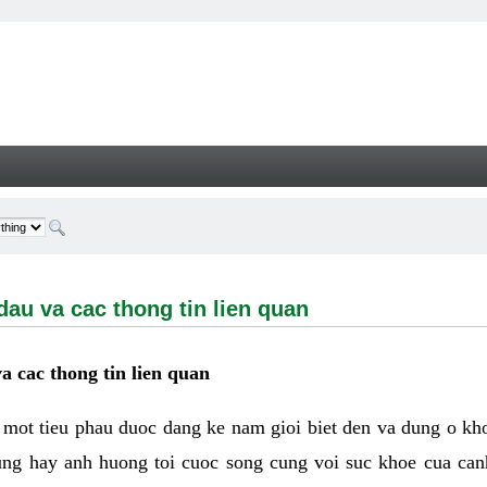
a cac thong tin lien quan - Welcome
au va cac thong tin lien quan
a cac thong tin lien quan
 mot tieu phau duoc dang ke nam gioi biet den va dung o kh
dung hay anh huong toi cuoc song cung voi suc khoe cua c