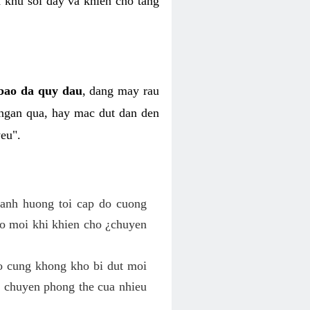
 khu soi day va khien cho tang
bao da quy dau
, dang may rau
 ngan qua, hay mac dut dan den
yeu".
anh huong toi cap do cuong
so moi khi khien cho ¿chuyen
 cung khong kho bi dut moi
i chuyen phong the cua nhieu