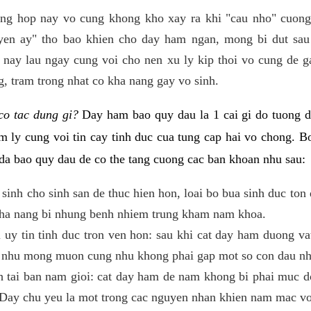
ong hop nay vo cung khong kho xay ra khi "cau nho" cuon
yen ay" tho bao khien cho day ham ngan, mong bi dut sau
n nay lau ngay cung voi cho nen xu ly kip thoi vo cung de 
g, tram trong nhat co kha nang gay vo sinh.
co tac dung gi?
Day ham bao quy dau la 1 cai gi do tuong 
m ly cung voi tin cay tinh duc cua tung cap hai vo chong. B
 da bao quy dau de co the tang cuong cac ban khoan nhu sau:
inh cho sinh san de thuc hien hon, loai bo bua sinh duc ton
kha nang bi nhung benh nhiem trung kham nam khoa.
 uy tin tinh duc tron ven hon: sau khi cat day ham duong v
i nhu mong muon cung nhu khong phai gap mot so con dau nh
h tai ban nam gioi: cat day ham de nam khong bi phai muc 
 Day chu yeu la mot trong cac nguyen nhan khien nam mac vo