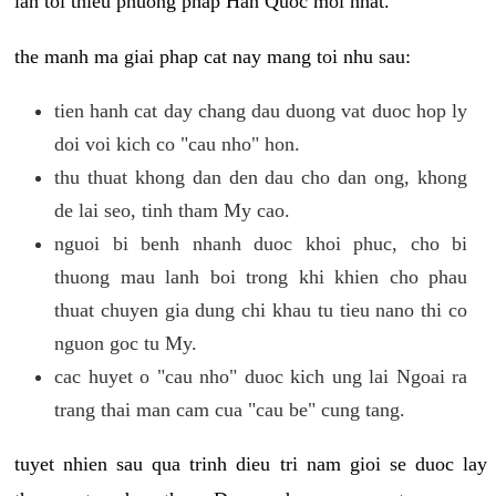
lan toi thieu phuong phap Han Quoc moi nhat.
the manh ma giai phap cat nay mang toi nhu sau:
tien hanh cat day chang dau duong vat duoc hop ly
doi voi kich co "cau nho" hon.
thu thuat khong dan den dau cho dan ong, khong
de lai seo, tinh tham My cao.
nguoi bi benh nhanh duoc khoi phuc, cho bi
thuong mau lanh boi trong khi khien cho phau
thuat chuyen gia dung chi khau tu tieu nano thi co
nguon goc tu My.
cac huyet o "cau nho" duoc kich ung lai Ngoai ra
trang thai man cam cua "cau be" cung tang.
tuyet nhien sau qua trinh dieu tri nam gioi se duoc lay