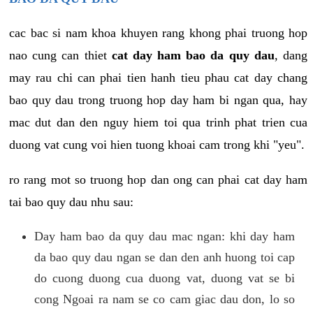
cac bac si nam khoa khuyen rang khong phai truong hop
nao cung can thiet
cat day ham bao da quy dau
, dang
may rau chi can phai tien hanh tieu phau cat day chang
bao quy dau trong truong hop day ham bi ngan qua, hay
mac dut dan den nguy hiem toi qua trinh phat trien cua
duong vat cung voi hien tuong khoai cam trong khi "yeu".
ro rang mot so truong hop dan ong can phai cat day ham
tai bao quy dau nhu sau:
Day ham bao da quy dau mac ngan: khi day ham
da bao quy dau ngan se dan den anh huong toi cap
do cuong duong cua duong vat, duong vat se bi
cong Ngoai ra nam se co cam giac dau don, lo so