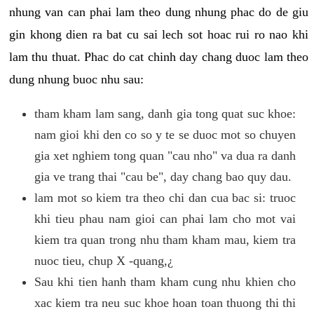
nhung van can phai lam theo dung nhung phac do de giu
gin khong dien ra bat cu sai lech sot hoac rui ro nao khi
lam thu thuat. Phac do cat chinh day chang duoc lam theo
dung nhung buoc nhu sau:
tham kham lam sang, danh gia tong quat suc khoe:
nam gioi khi den co so y te se duoc mot so chuyen
gia xet nghiem tong quan "cau nho" va dua ra danh
gia ve trang thai "cau be", day chang bao quy dau.
lam mot so kiem tra theo chi dan cua bac si: truoc
khi tieu phau nam gioi can phai lam cho mot vai
kiem tra quan trong nhu tham kham mau, kiem tra
nuoc tieu, chup X -quang,¿
Sau khi tien hanh tham kham cung nhu khien cho
xac kiem tra neu suc khoe hoan toan thuong thi thi