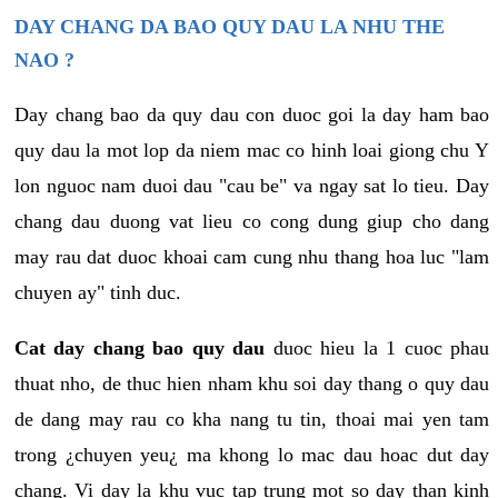
DAY CHANG DA BAO QUY DAU LA NHU THE
NAO ?
Day chang bao da quy dau con duoc goi la day ham bao
quy dau la mot lop da niem mac co hinh loai giong chu Y
lon nguoc nam duoi dau "cau be" va ngay sat lo tieu. Day
chang dau duong vat lieu co cong dung giup cho dang
may rau dat duoc khoai cam cung nhu thang hoa luc "lam
chuyen ay" tinh duc.
Cat day chang bao quy dau
duoc hieu la 1 cuoc phau
thuat nho, de thuc hien nham khu soi day thang o quy dau
de dang may rau co kha nang tu tin, thoai mai yen tam
trong ¿chuyen yeu¿ ma khong lo mac dau hoac dut day
chang. Vi day la khu vuc tap trung mot so day than kinh