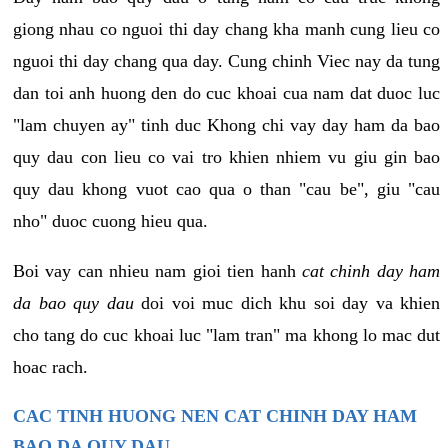
giong nhau co nguoi thi day chang kha manh cung lieu co
nguoi thi day chang qua day. Cung chinh Viec nay da tung
dan toi anh huong den do cuc khoai cua nam dat duoc luc
"lam chuyen ay" tinh duc Khong chi vay day ham da bao
quy dau con lieu co vai tro khien nhiem vu giu gin bao
quy dau khong vuot cao qua o than "cau be", giu "cau
nho" duoc cuong hieu qua.
Boi vay can nhieu nam gioi tien hanh
cat chinh day ham
da bao quy dau
doi voi muc dich khu soi day va khien
cho tang do cuc khoai luc "lam tran" ma khong lo mac dut
hoac rach.
CAC TINH HUONG NEN CAT CHINH DAY HAM
BAO DA QUY DAU