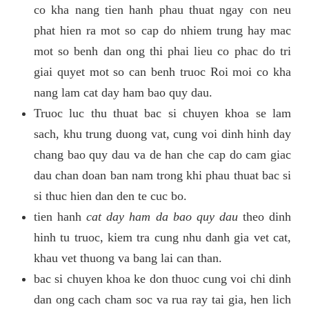
co kha nang tien hanh phau thuat ngay con neu
phat hien ra mot so cap do nhiem trung hay mac
mot so benh dan ong thi phai lieu co phac do tri
giai quyet mot so can benh truoc Roi moi co kha
nang lam cat day ham bao quy dau.
Truoc luc thu thuat bac si chuyen khoa se lam
sach, khu trung duong vat, cung voi dinh hinh day
chang bao quy dau va de han che cap do cam giac
dau chan doan ban nam trong khi phau thuat bac si
si thuc hien dan den te cuc bo.
tien hanh
cat day ham da bao quy dau
theo dinh
hinh tu truoc, kiem tra cung nhu danh gia vet cat,
khau vet thuong va bang lai can than.
bac si chuyen khoa ke don thuoc cung voi chi dinh
dan ong cach cham soc va rua ray tai gia, hen lich