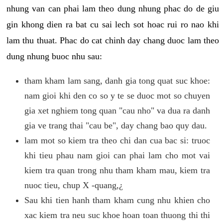
nhung van can phai lam theo dung nhung phac do de giu
gin khong dien ra bat cu sai lech sot hoac rui ro nao khi
lam thu thuat. Phac do cat chinh day chang duoc lam theo
dung nhung buoc nhu sau:
tham kham lam sang, danh gia tong quat suc khoe:
nam gioi khi den co so y te se duoc mot so chuyen
gia xet nghiem tong quan "cau nho" va dua ra danh
gia ve trang thai "cau be", day chang bao quy dau.
lam mot so kiem tra theo chi dan cua bac si: truoc
khi tieu phau nam gioi can phai lam cho mot vai
kiem tra quan trong nhu tham kham mau, kiem tra
nuoc tieu, chup X -quang,¿
Sau khi tien hanh tham kham cung nhu khien cho
xac kiem tra neu suc khoe hoan toan thuong thi thi