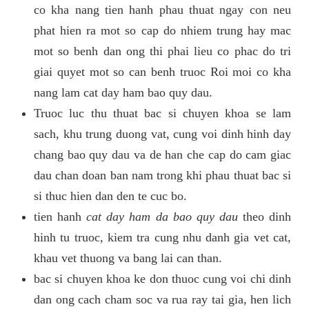
co kha nang tien hanh phau thuat ngay con neu
phat hien ra mot so cap do nhiem trung hay mac
mot so benh dan ong thi phai lieu co phac do tri
giai quyet mot so can benh truoc Roi moi co kha
nang lam cat day ham bao quy dau.
Truoc luc thu thuat bac si chuyen khoa se lam
sach, khu trung duong vat, cung voi dinh hinh day
chang bao quy dau va de han che cap do cam giac
dau chan doan ban nam trong khi phau thuat bac si
si thuc hien dan den te cuc bo.
tien hanh
cat day ham da bao quy dau
theo dinh
hinh tu truoc, kiem tra cung nhu danh gia vet cat,
khau vet thuong va bang lai can than.
bac si chuyen khoa ke don thuoc cung voi chi dinh
dan ong cach cham soc va rua ray tai gia, hen lich