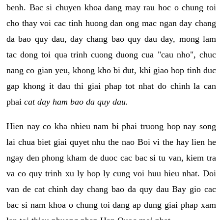
benh. Bac si chuyen khoa dang may rau hoc o chung toi
cho thay voi cac tinh huong dan ong mac ngan day chang
da bao quy dau, day chang bao quy dau day, mong lam
tac dong toi qua trinh cuong duong cua "cau nho", chuc
nang co gian yeu, khong kho bi dut, khi giao hop tinh duc
gap khong it dau thi giai phap tot nhat do chinh la can
phai
cat day ham bao da quy dau.
Hien nay co kha nhieu nam bi phai truong hop nay song
lai chua biet giai quyet nhu the nao Boi vi the hay lien he
ngay den phong kham de duoc cac bac si tu van, kiem tra
va co quy trinh xu ly hop ly cung voi huu hieu nhat. Doi
van de cat chinh day chang bao da quy dau Bay gio cac
bac si nam khoa o chung toi dang ap dung giai phap xam