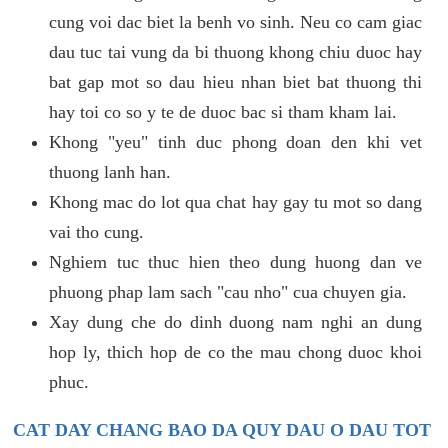
cung voi dac biet la benh vo sinh. Neu co cam giac
dau tuc tai vung da bi thuong khong chiu duoc hay
bat gap mot so dau hieu nhan biet bat thuong thi
hay toi co so y te de duoc bac si tham kham lai.
Khong "yeu" tinh duc phong doan den khi vet
thuong lanh han.
Khong mac do lot qua chat hay gay tu mot so dang
vai tho cung.
Nghiem tuc thuc hien theo dung huong dan ve
phuong phap lam sach "cau nho" cua chuyen gia.
Xay dung che do dinh duong nam nghi an dung
hop ly, thich hop de co the mau chong duoc khoi
phuc.
CAT DAY CHANG BAO DA QUY DAU O DAU TOT