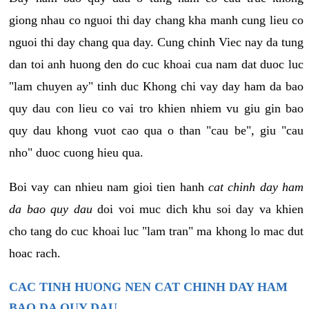
giong nhau co nguoi thi day chang kha manh cung lieu co
nguoi thi day chang qua day. Cung chinh Viec nay da tung
dan toi anh huong den do cuc khoai cua nam dat duoc luc
"lam chuyen ay" tinh duc Khong chi vay day ham da bao
quy dau con lieu co vai tro khien nhiem vu giu gin bao
quy dau khong vuot cao qua o than "cau be", giu "cau
nho" duoc cuong hieu qua.
Boi vay can nhieu nam gioi tien hanh
cat chinh day ham
da bao quy dau
doi voi muc dich khu soi day va khien
cho tang do cuc khoai luc "lam tran" ma khong lo mac dut
hoac rach.
CAC TINH HUONG NEN CAT CHINH DAY HAM
BAO DA QUY DAU