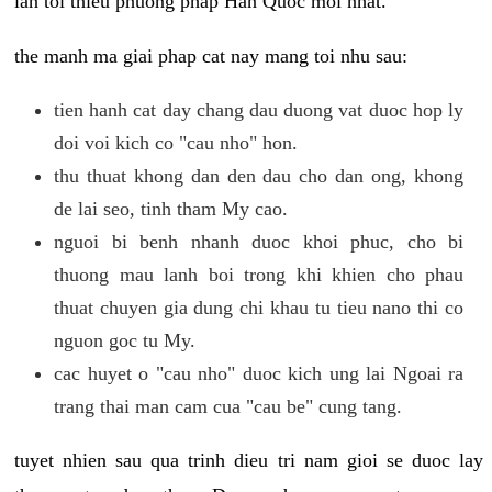
lan toi thieu phuong phap Han Quoc moi nhat.
the manh ma giai phap cat nay mang toi nhu sau:
tien hanh cat day chang dau duong vat duoc hop ly
doi voi kich co "cau nho" hon.
thu thuat khong dan den dau cho dan ong, khong
de lai seo, tinh tham My cao.
nguoi bi benh nhanh duoc khoi phuc, cho bi
thuong mau lanh boi trong khi khien cho phau
thuat chuyen gia dung chi khau tu tieu nano thi co
nguon goc tu My.
cac huyet o "cau nho" duoc kich ung lai Ngoai ra
trang thai man cam cua "cau be" cung tang.
tuyet nhien sau qua trinh dieu tri nam gioi se duoc lay