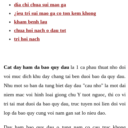
dia chi chua sui mao ga
¿ieu tri sui mao ga co ton kem khong
kham benh lau
chua hoi nach o dau tot
tri hoi nach
Cat day ham da bao quy dau
la 1 ca phau thuat nho doi
voi muc dich khu day chang tai ben duoi bao da quy dau.
Nhu mot so ban da tung biet day dau "cau nho" la mot dai
niem mac voi hinh loai giong chu Y tuot nguoc, thi co vi
tri tai mat duoi da bao quy dau, truc tuyen noi lien doi voi
lop da bao quy cung voi nam gan sat lo nieu dao.
Day ham bao quy dau o tung nam co cau truc khong