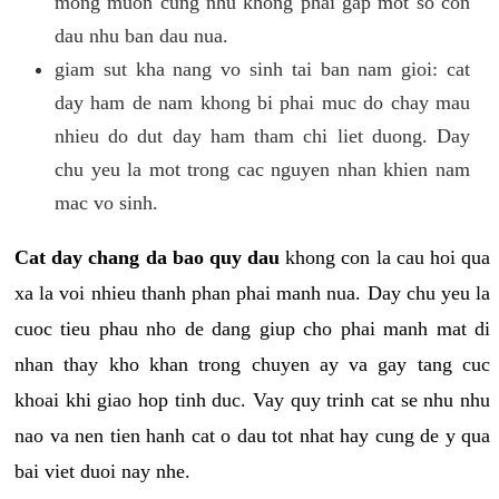
mong muon cung nhu khong phai gap mot so con
dau nhu ban dau nua.
giam sut kha nang vo sinh tai ban nam gioi: cat
day ham de nam khong bi phai muc do chay mau
nhieu do dut day ham tham chi liet duong. Day
chu yeu la mot trong cac nguyen nhan khien nam
mac vo sinh.
Cat day chang da bao quy dau
khong con la cau hoi qua
xa la voi nhieu thanh phan phai manh nua. Day chu yeu la
cuoc tieu phau nho de dang giup cho phai manh mat di
nhan thay kho khan trong chuyen ay va gay tang cuc
khoai khi giao hop tinh duc. Vay quy trinh cat se nhu nhu
nao va nen tien hanh cat o dau tot nhat hay cung de y qua
bai viet duoi nay nhe.