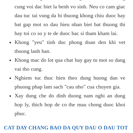
cung voi dac biet la benh vo sinh. Neu co cam giac
dau tuc tai vung da bi thuong khong chiu duoc hay
bat gap mot so dau hieu nhan biet bat thuong thi
hay toi co so y te de duoc bac si tham kham lai.
Khong "yeu" tinh duc phong doan den khi vet
thuong lanh han.
Khong mac do lot qua chat hay gay tu mot so dang
vai tho cung.
Nghiem tuc thuc hien theo dung huong dan ve
phuong phap lam sach "cau nho" cua chuyen gia.
Xay dung che do dinh duong nam nghi an dung
hop ly, thich hop de co the mau chong duoc khoi
phuc.
CAT DAY CHANG BAO DA QUY DAU O DAU TOT