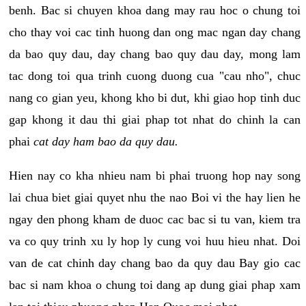
benh. Bac si chuyen khoa dang may rau hoc o chung toi
cho thay voi cac tinh huong dan ong mac ngan day chang
da bao quy dau, day chang bao quy dau day, mong lam
tac dong toi qua trinh cuong duong cua "cau nho", chuc
nang co gian yeu, khong kho bi dut, khi giao hop tinh duc
gap khong it dau thi giai phap tot nhat do chinh la can
phai
cat day ham bao da quy dau.
Hien nay co kha nhieu nam bi phai truong hop nay song
lai chua biet giai quyet nhu the nao Boi vi the hay lien he
ngay den phong kham de duoc cac bac si tu van, kiem tra
va co quy trinh xu ly hop ly cung voi huu hieu nhat. Doi
van de cat chinh day chang bao da quy dau Bay gio cac
bac si nam khoa o chung toi dang ap dung giai phap xam