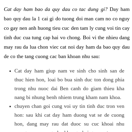
Cat day ham bao da quy dau co tac dung gi?
Day ham
bao quy dau la 1 cai gi do tuong doi man cam no co nguy
co gay nen anh huong tieu cuc den tam ly cung voi tin cay
tinh duc cua tung cap hai vo chong. Boi vi the nhieu dang
may rau da lua chon viec cat noi day ham da bao quy dau
de co the tang cuong cac ban khoan nhu sau:
Cat day ham giup nam ve sinh cho sinh san de
thuc hien hon, loai bo bua sinh duc ton dong phia
trong nhu nuoc dai Ben canh do giam thieu kha
nang bi nhung benh nhiem trung kham nam khoa.
chuyen chan goi cung voi uy tin tinh duc tron ven
hon: sau khi cat day ham duong vat se de cuong
hon, dang may rau dat duoc su cuc khoai nhu