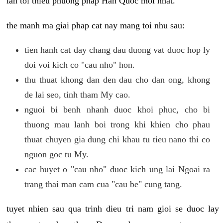
lan toi thieu phuong phap Han Quoc moi nhat.
the manh ma giai phap cat nay mang toi nhu sau:
tien hanh cat day chang dau duong vat duoc hop ly
doi voi kich co "cau nho" hon.
thu thuat khong dan den dau cho dan ong, khong
de lai seo, tinh tham My cao.
nguoi bi benh nhanh duoc khoi phuc, cho bi
thuong mau lanh boi trong khi khien cho phau
thuat chuyen gia dung chi khau tu tieu nano thi co
nguon goc tu My.
cac huyet o "cau nho" duoc kich ung lai Ngoai ra
trang thai man cam cua "cau be" cung tang.
tuyet nhien sau qua trinh dieu tri nam gioi se duoc lay