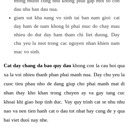
mong muon cung nhu khong phai gap mot so con
dau nhu ban dau nua.
giam sut kha nang vo sinh tai ban nam gioi: cat
day ham de nam khong bi phai muc do chay mau
nhieu do dut day ham tham chi liet duong. Day
chu yeu la mot trong cac nguyen nhan khien nam
mac vo sinh.
Cat day chang da bao quy dau
khong con la cau hoi qua
xa la voi nhieu thanh phan phai manh nua. Day chu yeu la
cuoc tieu phau nho de dang giup cho phai manh mat di
nhan thay kho khan trong chuyen ay va gay tang cuc
khoai khi giao hop tinh duc. Vay quy trinh cat se nhu nhu
nao va nen tien hanh cat o dau tot nhat hay cung de y qua
bai viet duoi nay nhe.