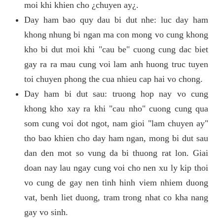
moi khi khien cho ¿chuyen ay¿.
Day ham bao quy dau bi dut nhe: luc day ham
khong nhung bi ngan ma con mong vo cung khong
kho bi dut moi khi "cau be" cuong cung dac biet
gay ra ra mau cung voi lam anh huong truc tuyen
toi chuyen phong the cua nhieu cap hai vo chong.
Day ham bi dut sau: truong hop nay vo cung
khong kho xay ra khi "cau nho" cuong cung qua
som cung voi dot ngot, nam gioi "lam chuyen ay"
tho bao khien cho day ham ngan, mong bi dut sau
dan den mot so vung da bi thuong rat lon. Giai
doan nay lau ngay cung voi cho nen xu ly kip thoi
vo cung de gay nen tinh hinh viem nhiem duong
vat, benh liet duong, tram trong nhat co kha nang
gay vo sinh.