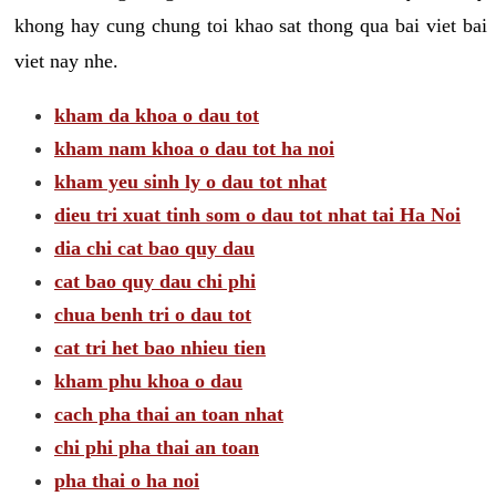
khong hay cung chung toi khao sat thong qua bai viet bai
viet nay nhe.
kham da khoa o dau tot
kham nam khoa o dau tot ha noi
kham yeu sinh ly o dau tot nhat
dieu tri xuat tinh som o dau tot nhat tai Ha Noi
dia chi cat bao quy dau
cat bao quy dau chi phi
chua benh tri o dau tot
cat tri het bao nhieu tien
kham phu khoa o dau
cach pha thai an toan nhat
chi phi pha thai an toan
pha thai o ha noi