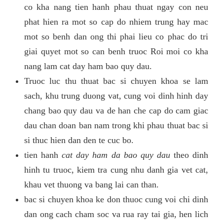
co kha nang tien hanh phau thuat ngay con neu
phat hien ra mot so cap do nhiem trung hay mac
mot so benh dan ong thi phai lieu co phac do tri
giai quyet mot so can benh truoc Roi moi co kha
nang lam cat day ham bao quy dau.
Truoc luc thu thuat bac si chuyen khoa se lam
sach, khu trung duong vat, cung voi dinh hinh day
chang bao quy dau va de han che cap do cam giac
dau chan doan ban nam trong khi phau thuat bac si
si thuc hien dan den te cuc bo.
tien hanh
cat day ham da bao quy dau
theo dinh
hinh tu truoc, kiem tra cung nhu danh gia vet cat,
khau vet thuong va bang lai can than.
bac si chuyen khoa ke don thuoc cung voi chi dinh
dan ong cach cham soc va rua ray tai gia, hen lich