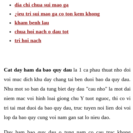
dia chi chua sui mao ga
¿ieu tri sui mao ga co ton kem khong
kham benh lau
chua hoi nach o dau tot
tri hoi nach
Cat day ham da bao quy dau
la 1 ca phau thuat nho doi
voi muc dich khu day chang tai ben duoi bao da quy dau.
Nhu mot so ban da tung biet day dau "cau nho" la mot dai
niem mac voi hinh loai giong chu Y tuot nguoc, thi co vi
tri tai mat duoi da bao quy dau, truc tuyen noi lien doi voi
lop da bao quy cung voi nam gan sat lo nieu dao.
Day ham bao quy dau o tung nam co cau truc khong