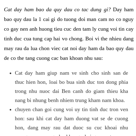
Cat day ham bao da quy dau co tac dung gi?
Day ham
bao quy dau la 1 cai gi do tuong doi man cam no co nguy
co gay nen anh huong tieu cuc den tam ly cung voi tin cay
tinh duc cua tung cap hai vo chong. Boi vi the nhieu dang
may rau da lua chon viec cat noi day ham da bao quy dau
de co the tang cuong cac ban khoan nhu sau:
Cat day ham giup nam ve sinh cho sinh san de
thuc hien hon, loai bo bua sinh duc ton dong phia
trong nhu nuoc dai Ben canh do giam thieu kha
nang bi nhung benh nhiem trung kham nam khoa.
chuyen chan goi cung voi uy tin tinh duc tron ven
hon: sau khi cat day ham duong vat se de cuong
hon, dang may rau dat duoc su cuc khoai nhu