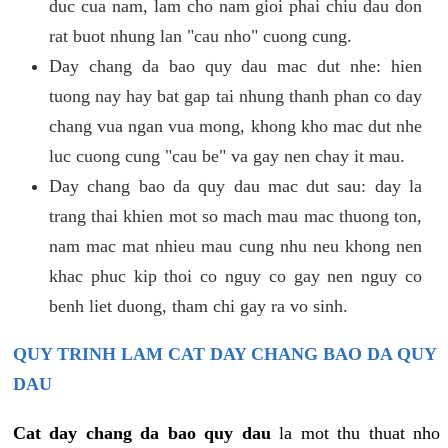
duc cua nam, lam cho nam gioi phai chiu dau don
rat buot nhung lan "cau nho" cuong cung.
Day chang da bao quy dau mac dut nhe: hien
tuong nay hay bat gap tai nhung thanh phan co day
chang vua ngan vua mong, khong kho mac dut nhe
luc cuong cung "cau be" va gay nen chay it mau.
Day chang bao da quy dau mac dut sau: day la
trang thai khien mot so mach mau mac thuong ton,
nam mac mat nhieu mau cung nhu neu khong nen
khac phuc kip thoi co nguy co gay nen nguy co
benh liet duong, tham chi gay ra vo sinh.
QUY TRINH LAM CAT DAY CHANG BAO DA QUY
DAU
Cat day chang da bao quy dau
la mot thu thuat nho