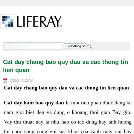
Skip to Content
Cat day chang bao quy dau va cac thong tin lien
quan - Welcome
Cat day chang bao quy dau va cac thong tin
lien quan
2/25/24 7:13 AM
Cat day chang bao quy dau va cac thong tin lien quan
Cat day ham bao quy dau
la mot tieu phau duoc dang ke
nam gioi biet den va dung o khoang thoi gian Bay gio.
Vay thu thuat nay la nhu nao co tac dung hay anh huong
toi cuoc song cung voi suc khoe cua canh may rau hay