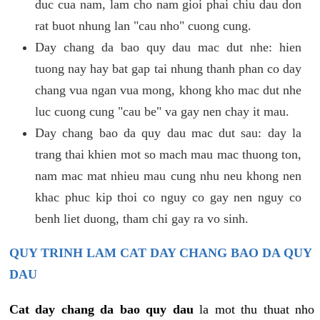
duc cua nam, lam cho nam gioi phai chiu dau don
rat buot nhung lan "cau nho" cuong cung.
Day chang da bao quy dau mac dut nhe: hien
tuong nay hay bat gap tai nhung thanh phan co day
chang vua ngan vua mong, khong kho mac dut nhe
luc cuong cung "cau be" va gay nen chay it mau.
Day chang bao da quy dau mac dut sau: day la
trang thai khien mot so mach mau mac thuong ton,
nam mac mat nhieu mau cung nhu neu khong nen
khac phuc kip thoi co nguy co gay nen nguy co
benh liet duong, tham chi gay ra vo sinh.
QUY TRINH LAM CAT DAY CHANG BAO DA QUY
DAU
Cat day chang da bao quy dau
la mot thu thuat nho