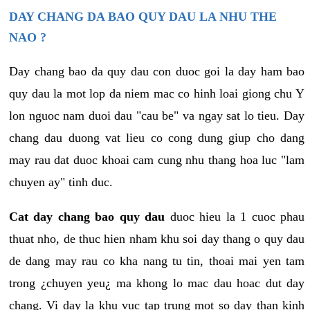
DAY CHANG DA BAO QUY DAU LA NHU THE
NAO ?
Day chang bao da quy dau con duoc goi la day ham bao
quy dau la mot lop da niem mac co hinh loai giong chu Y
lon nguoc nam duoi dau "cau be" va ngay sat lo tieu. Day
chang dau duong vat lieu co cong dung giup cho dang
may rau dat duoc khoai cam cung nhu thang hoa luc "lam
chuyen ay" tinh duc.
Cat day chang bao quy dau
duoc hieu la 1 cuoc phau
thuat nho, de thuc hien nham khu soi day thang o quy dau
de dang may rau co kha nang tu tin, thoai mai yen tam
trong ¿chuyen yeu¿ ma khong lo mac dau hoac dut day
chang. Vi day la khu vuc tap trung mot so day than kinh