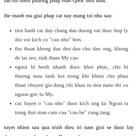
lan toi thieu phuong phap Han Quoc moi nhat.
the manh ma giai phap cat nay mang toi nhu sau:
tien hanh cat day chang dau duong vat duoc hop ly
doi voi kich co "cau nho" hon.
thu thuat khong dan den dau cho dan ong, khong
de lai seo, tinh tham My cao.
nguoi bi benh nhanh duoc khoi phuc, cho bi
thuong mau lanh boi trong khi khien cho phau
thuat chuyen gia dung chi khau tu tieu nano thi co
nguon goc tu My.
cac huyet o "cau nho" duoc kich ung lai Ngoai ra
trang thai man cam cua "cau be" cung tang.
tuyet nhien sau qua trinh dieu tri nam gioi se duoc lay