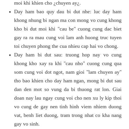
moi khi khien cho ¿chuyen ay¿.
Day ham bao quy dau bi dut nhe: luc day ham
khong nhung bi ngan ma con mong vo cung khong
kho bi dut moi khi "cau be" cuong cung dac biet
gay ra ra mau cung voi lam anh huong truc tuyen
toi chuyen phong the cua nhieu cap hai vo chong.
Day ham bi dut sau: truong hop nay vo cung
khong kho xay ra khi "cau nho" cuong cung qua
som cung voi dot ngot, nam gioi "lam chuyen ay"
tho bao khien cho day ham ngan, mong bi dut sau
dan den mot so vung da bi thuong rat lon. Giai
doan nay lau ngay cung voi cho nen xu ly kip thoi
vo cung de gay nen tinh hinh viem nhiem duong
vat, benh liet duong, tram trong nhat co kha nang
gay vo sinh.