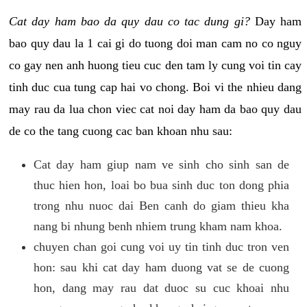
Cat day ham bao da quy dau co tac dung gi?
Day ham
bao quy dau la 1 cai gi do tuong doi man cam no co nguy
co gay nen anh huong tieu cuc den tam ly cung voi tin cay
tinh duc cua tung cap hai vo chong. Boi vi the nhieu dang
may rau da lua chon viec cat noi day ham da bao quy dau
de co the tang cuong cac ban khoan nhu sau:
Cat day ham giup nam ve sinh cho sinh san de
thuc hien hon, loai bo bua sinh duc ton dong phia
trong nhu nuoc dai Ben canh do giam thieu kha
nang bi nhung benh nhiem trung kham nam khoa.
chuyen chan goi cung voi uy tin tinh duc tron ven
hon: sau khi cat day ham duong vat se de cuong
hon, dang may rau dat duoc su cuc khoai nhu