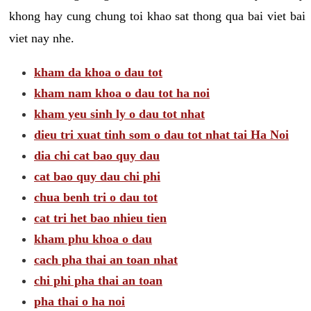
khong hay cung chung toi khao sat thong qua bai viet bai
viet nay nhe.
kham da khoa o dau tot
kham nam khoa o dau tot ha noi
kham yeu sinh ly o dau tot nhat
dieu tri xuat tinh som o dau tot nhat tai Ha Noi
dia chi cat bao quy dau
cat bao quy dau chi phi
chua benh tri o dau tot
cat tri het bao nhieu tien
kham phu khoa o dau
cach pha thai an toan nhat
chi phi pha thai an toan
pha thai o ha noi