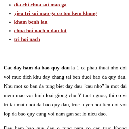
dia chi chua sui mao ga
¿ieu tri sui mao ga co ton kem khong
kham benh lau
chua hoi nach o dau tot
tri hoi nach
Cat day ham da bao quy dau
la 1 ca phau thuat nho doi
voi muc dich khu day chang tai ben duoi bao da quy dau.
Nhu mot so ban da tung biet day dau "cau nho" la mot dai
niem mac voi hinh loai giong chu Y tuot nguoc, thi co vi
tri tai mat duoi da bao quy dau, truc tuyen noi lien doi voi
lop da bao quy cung voi nam gan sat lo nieu dao.
Day ham bao quy dau o tung nam co cau truc khong