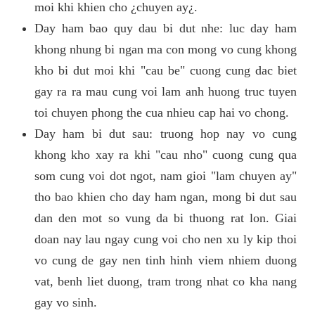
moi khi khien cho ¿chuyen ay¿.
Day ham bao quy dau bi dut nhe: luc day ham
khong nhung bi ngan ma con mong vo cung khong
kho bi dut moi khi "cau be" cuong cung dac biet
gay ra ra mau cung voi lam anh huong truc tuyen
toi chuyen phong the cua nhieu cap hai vo chong.
Day ham bi dut sau: truong hop nay vo cung
khong kho xay ra khi "cau nho" cuong cung qua
som cung voi dot ngot, nam gioi "lam chuyen ay"
tho bao khien cho day ham ngan, mong bi dut sau
dan den mot so vung da bi thuong rat lon. Giai
doan nay lau ngay cung voi cho nen xu ly kip thoi
vo cung de gay nen tinh hinh viem nhiem duong
vat, benh liet duong, tram trong nhat co kha nang
gay vo sinh.