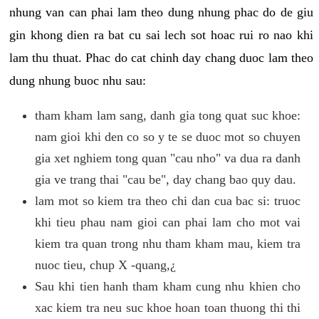
nhung van can phai lam theo dung nhung phac do de giu
gin khong dien ra bat cu sai lech sot hoac rui ro nao khi
lam thu thuat. Phac do cat chinh day chang duoc lam theo
dung nhung buoc nhu sau:
tham kham lam sang, danh gia tong quat suc khoe:
nam gioi khi den co so y te se duoc mot so chuyen
gia xet nghiem tong quan "cau nho" va dua ra danh
gia ve trang thai "cau be", day chang bao quy dau.
lam mot so kiem tra theo chi dan cua bac si: truoc
khi tieu phau nam gioi can phai lam cho mot vai
kiem tra quan trong nhu tham kham mau, kiem tra
nuoc tieu, chup X -quang,¿
Sau khi tien hanh tham kham cung nhu khien cho
xac kiem tra neu suc khoe hoan toan thuong thi thi