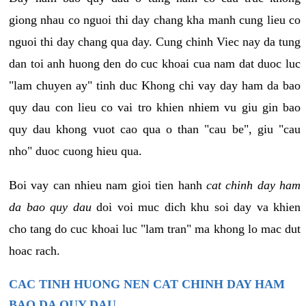
giong nhau co nguoi thi day chang kha manh cung lieu co
nguoi thi day chang qua day. Cung chinh Viec nay da tung
dan toi anh huong den do cuc khoai cua nam dat duoc luc
"lam chuyen ay" tinh duc Khong chi vay day ham da bao
quy dau con lieu co vai tro khien nhiem vu giu gin bao
quy dau khong vuot cao qua o than "cau be", giu "cau
nho" duoc cuong hieu qua.
Boi vay can nhieu nam gioi tien hanh
cat chinh day ham
da bao quy dau
doi voi muc dich khu soi day va khien
cho tang do cuc khoai luc "lam tran" ma khong lo mac dut
hoac rach.
CAC TINH HUONG NEN CAT CHINH DAY HAM
BAO DA QUY DAU