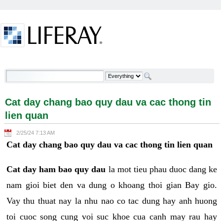
Skip to Content
Cat day chang bao quy dau va cac thong tin lien
quan - Welcome
Cat day chang bao quy dau va cac thong tin
lien quan
2/25/24 7:13 AM
Cat day chang bao quy dau va cac thong tin lien quan
Cat day ham bao quy dau
la mot tieu phau duoc dang ke
nam gioi biet den va dung o khoang thoi gian Bay gio.
Vay thu thuat nay la nhu nao co tac dung hay anh huong
toi cuoc song cung voi suc khoe cua canh may rau hay