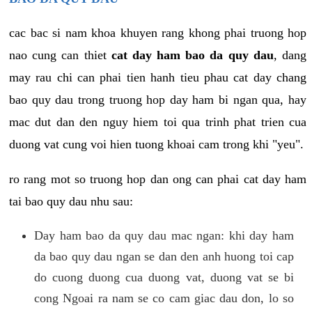
cac bac si nam khoa khuyen rang khong phai truong hop
nao cung can thiet
cat day ham bao da quy dau
, dang
may rau chi can phai tien hanh tieu phau cat day chang
bao quy dau trong truong hop day ham bi ngan qua, hay
mac dut dan den nguy hiem toi qua trinh phat trien cua
duong vat cung voi hien tuong khoai cam trong khi "yeu".
ro rang mot so truong hop dan ong can phai cat day ham
tai bao quy dau nhu sau:
Day ham bao da quy dau mac ngan: khi day ham
da bao quy dau ngan se dan den anh huong toi cap
do cuong duong cua duong vat, duong vat se bi
cong Ngoai ra nam se co cam giac dau don, lo so