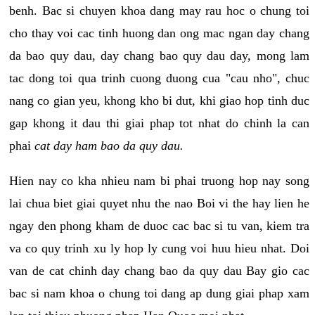
benh. Bac si chuyen khoa dang may rau hoc o chung toi
cho thay voi cac tinh huong dan ong mac ngan day chang
da bao quy dau, day chang bao quy dau day, mong lam
tac dong toi qua trinh cuong duong cua "cau nho", chuc
nang co gian yeu, khong kho bi dut, khi giao hop tinh duc
gap khong it dau thi giai phap tot nhat do chinh la can
phai
cat day ham bao da quy dau.
Hien nay co kha nhieu nam bi phai truong hop nay song
lai chua biet giai quyet nhu the nao Boi vi the hay lien he
ngay den phong kham de duoc cac bac si tu van, kiem tra
va co quy trinh xu ly hop ly cung voi huu hieu nhat. Doi
van de cat chinh day chang bao da quy dau Bay gio cac
bac si nam khoa o chung toi dang ap dung giai phap xam