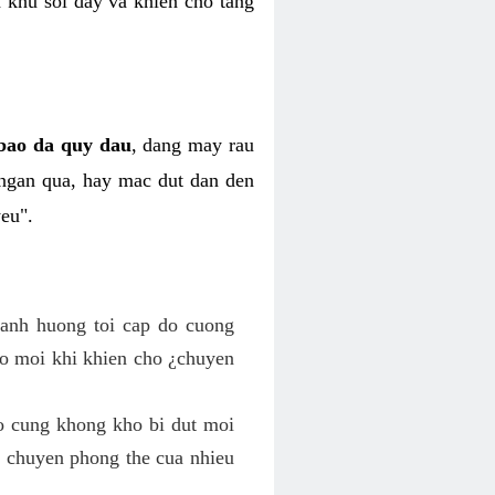
 khu soi day va khien cho tang
bao da quy dau
, dang may rau
 ngan qua, hay mac dut dan den
yeu".
anh huong toi cap do cuong
so moi khi khien cho ¿chuyen
 cung khong kho bi dut moi
i chuyen phong the cua nhieu