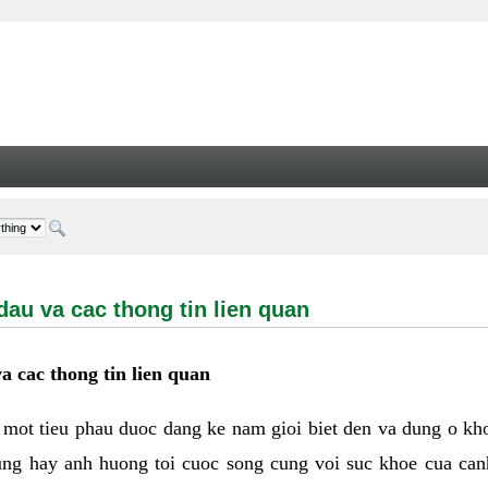
a cac thong tin lien quan - Welcome
au va cac thong tin lien quan
a cac thong tin lien quan
 mot tieu phau duoc dang ke nam gioi biet den va dung o kh
dung hay anh huong toi cuoc song cung voi suc khoe cua c