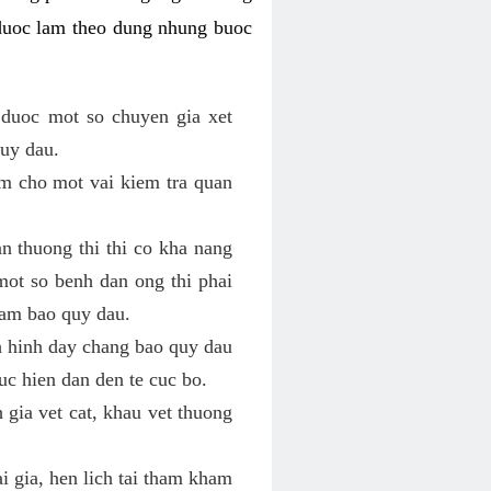
g duoc lam theo dung nhung buoc
 duoc mot so chuyen gia xet
quy dau.
am cho mot vai kiem tra quan
n thuong thi thi co kha nang
mot so benh dan ong thi phai
ham bao quy dau.
nh hinh day chang bao quy dau
uc hien dan den te cuc bo.
 gia vet cat, khau vet thuong
i gia, hen lich tai tham kham