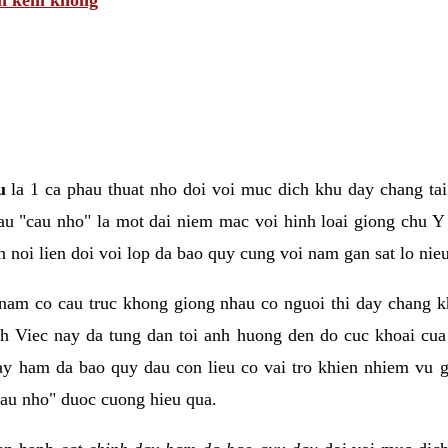
au
la 1 ca phau thuat nho doi voi muc dich khu day chang ta
u "cau nho" la mot dai niem mac voi hinh loai giong chu Y tu
n noi lien doi voi lop da bao quy cung voi nam gan sat lo nie
am co cau truc khong giong nhau co nguoi thi day chang k
h Viec nay da tung dan toi anh huong den do cuc khoai cu
ay ham da bao quy dau con lieu co vai tro khien nhiem vu 
cau nho" duoc cuong hieu qua.