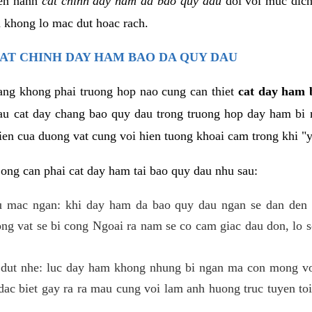
ien hanh
cat chinh day ham da bao quy dau
doi voi muc dich
a khong lo mac dut hoac rach.
AT CHINH DAY HAM BAO DA QUY DAU
ang khong phai truong hop nao cung can thiet
cat day ham 
phau cat day chang bao quy dau trong truong hop day ham bi
rien cua duong vat cung voi hien tuong khoai cam trong khi "
 ong can phai cat day ham tai bao quy dau nhu sau:
 mac ngan: khi day ham da bao quy dau ngan se dan den 
ng vat se bi cong Ngoai ra nam se co cam giac dau don, lo 
dut nhe: luc day ham khong nhung bi ngan ma con mong vo
dac biet gay ra ra mau cung voi lam anh huong truc tuyen to