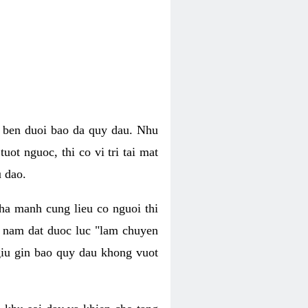
i ben duoi bao da quy dau. Nhu
ot nguoc, thi co vi tri tai mat
u dao.
ha manh cung lieu co nguoi thi
a nam dat duoc luc "lam chuyen
giu gin bao quy dau khong vuot