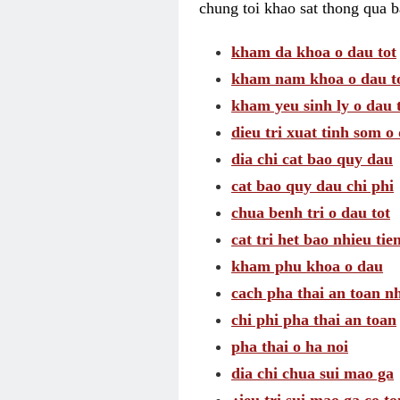
chung toi khao sat thong qua ba
kham da khoa o dau tot
kham nam khoa o dau to
kham yeu sinh ly o dau 
dieu tri xuat tinh som o
dia chi cat bao quy dau
cat bao quy dau chi phi
chua benh tri o dau tot
cat tri het bao nhieu tie
kham phu khoa o dau
cach pha thai an toan n
chi phi pha thai an toan
pha thai o ha noi
dia chi chua sui mao ga
¿ieu tri sui mao ga co 