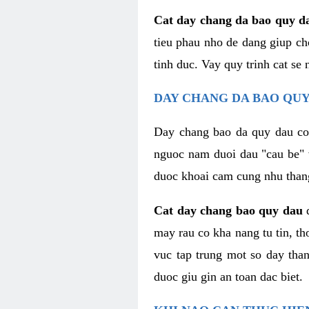
Cat day chang da bao quy d
tieu phau nho de dang giup ch
tinh duc. Vay quy trinh cat se
DAY CHANG DA BAO QUY
Day chang bao da quy dau co
nguoc nam duoi dau "cau be" 
duoc khoai cam cung nhu thang
Cat day chang bao quy dau
d
may rau co kha nang tu tin, t
vuc tap trung mot so day tha
duoc giu gin an toan dac biet.