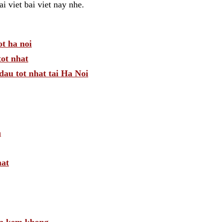
i viet bai viet nay nhe.
t ha noi
tot nhat
 dau tot nhat tai Ha Noi
n
hat
ton kem khong